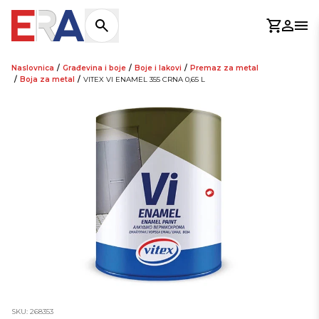
Košaric
Prijav
Otv
Naslovnica
/
Građevina i boje
/
Boje i lakovi
/
Premaz za metal
/
Boja za metal
/
VITEX VI ENAMEL 355 CRNA 0,65 L
SKU: 268353