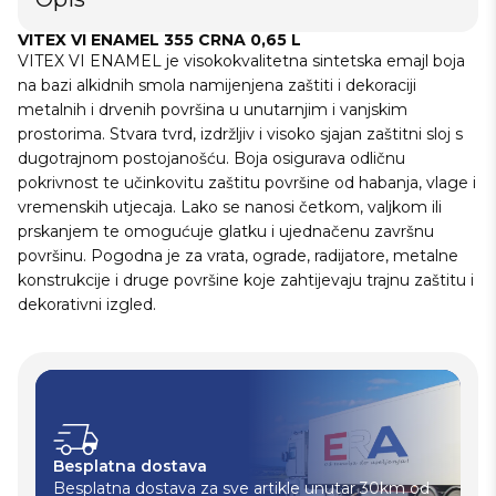
VITEX VI ENAMEL 355 CRNA 0,65 L
VITEX VI ENAMEL je visokokvalitetna sintetska emajl boja
na bazi alkidnih smola namijenjena zaštiti i dekoraciji
metalnih i drvenih površina u unutarnjim i vanjskim
prostorima. Stvara tvrd, izdržljiv i visoko sjajan zaštitni sloj s
dugotrajnom postojanošću. Boja osigurava odličnu
pokrivnost te učinkovitu zaštitu površine od habanja, vlage i
vremenskih utjecaja. Lako se nanosi četkom, valjkom ili
prskanjem te omogućuje glatku i ujednačenu završnu
površinu. Pogodna je za vrata, ograde, radijatore, metalne
konstrukcije i druge površine koje zahtijevaju trajnu zaštitu i
dekorativni izgled.
Besplatna dostava
Besplatna dostava za sve artikle unutar 30km od