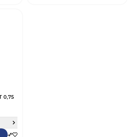
268373
SKU
268372
Vitex
Robna marka
Vitex
 smeđa
Boja
Smeđa
0,75 L
Zapremnina (L)
0,75 L
–16 m²/L
Pokrivnost
12–16 m²/L
3-4h
Vrijeme sušenja
1-3h
 otapala
Baza
Na bazi otapala
Ne
Perivost
Ne
Srednja
Paropropusnost
Srednja
Sjaj
Završni izgled
Sjaj
dostave
 0,75
Sakrij detalje
Dodaj u košaricu