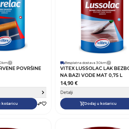
Zapremnina (L)
a boja
Pokrivnost
1
Vrijeme sušenja
Baza
Na bazi
Perivost
Paropropusnost
Završni izgled
 za drvo
 za metal
 30km
Besplatna dostava 30km
Detalji dostave
Detalji 
DRVENE POVRŠINE
VITEX LUSSOLAC LAK BEZB
L
NA BAZI VODE MAT 0,75 L
i pribor za bojanje
14,90 €
Sakrij detalje
Detalji
Dodaj u košaricu
 košaricu
Dodaj u košaricu
SKU