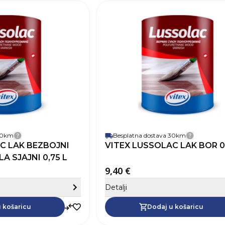
SKU
Robna marka
Zapremnina (L)
Pokrivnost
12
Vrijeme sušenja
Baza
Na bazi
Perivost
Paropropusnost
Završni izgled
 30km
Besplatna dostava 30km
Detalji dostave
Detalji 
C LAK BEZBOJNI
VITEX LUSSOLAC LAK BOR 0
A SJAJNI 0,75 L
9,40 €
Sakrij detalje
Detalji
Dodaj u košaricu
 košaricu
Dodaj u košaricu