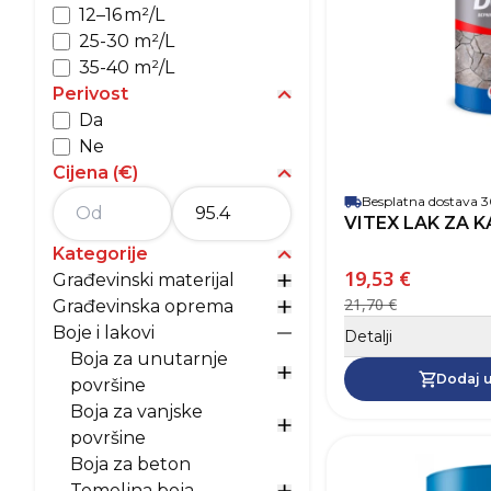
12–16 m²/L
25-30 m²/L
35-40 m²/L
Perivost
Prikaži opcije za Perivost
Da
Ne
Cijena (€)
Prikaži opcije za Cijena (
Besplatna dostava
VITEX LAK ZA K
Kategorije
Prikaži opcije za kategori
19,53 €
Građevinski materijal
Prikaži opcije za Građevi
21,70 €
Građevinska oprema
Prikaži opcije za Građev
Boje i lakovi
Detalji
Prikaži opcije za Boje i la
Boja za unutarnje
Dodaj u
Prikaži opcije za Boja z
površine
Boja za vanjske
Prikaži opcije za Boja za
površine
Boja za beton
Temeljna boja