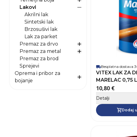
Prikaži opcije za Temeljn
Lakovi
Prikaži opcije za Lakovi
Akrilni lak
Sintetski lak
Brzosušivi lak
Lak za parket
Premaz za drvo
Prikaži opcije za Premaz
Premaz za metal
Prikaži opcije za Premaz
Premaz za brod
Sprejevi
Besplatna dostava
VITEX LAK ZA 
Oprema i pribor za
MARELAC 0,75 
Prikaži opcije za Oprema 
bojanje
10,80 €
Detalji
Dodaj u