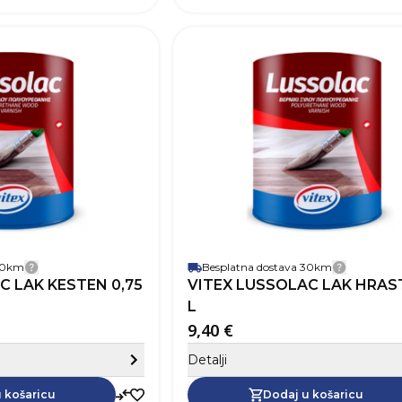
SKU
Robna marka
Boja
Tamno
Zapremnina (L)
Pokrivnost
12
Vrijeme sušenja
Baza
Na bazi
Perivost
Paropropusnost
Završni izgled
 30km
Besplatna dostava 30km
Detalji dostave
Detalji 
C LAK KESTEN 0,75
VITEX LUSSOLAC LAK HRAST
L
9,40 €
Sakrij detalje
Detalji
Dodaj u košaricu
 košaricu
Dodaj u košaricu