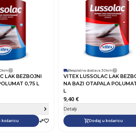
Robna marka
Zapremnina (L)
Pokrivnost
12
Vrijeme sušenja
Baza
Na ba
Perivost
Paropropusnost
Završni izgled
 30km
Besplatna dostava 30km
Detalji dostave
Detalji 
C LAK BEZBOJNI
VITEX LUSSOLAC LAK BEZB
POLUMAT 0,75 L
NA BAZI OTAPALA POLUMAT
L
9,40 €
Sakrij detalje
Detalji
Dodaj u košaricu
 košaricu
Dodaj u košaricu