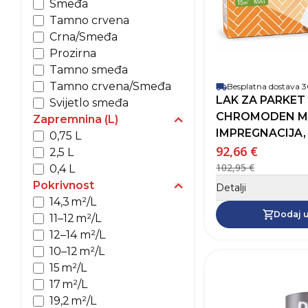
Smeđa
Tamno crvena
Crna/Smeđa
Prozirna
Tamno smeđa
Tamno crvena/Smeđa
Besplatna dostava
LAK ZA PARKE
Svijetlo smeđa
CHROMODEN M
Zapremnina (L)
Prikaži opcije za Zaprem
IMPREGNACIJA, 
0,75 L
92,66 €
2,5 L
102,95 €
0,4 L
Pokrivnost
Detalji
Prikaži opcije za Pokrivn
14,3 m²/L
Dodaj u
11–12 m²/L
12–14 m²/L
10–12 m²/L
15 m²/L
17 m²/L
19,2 m²/L