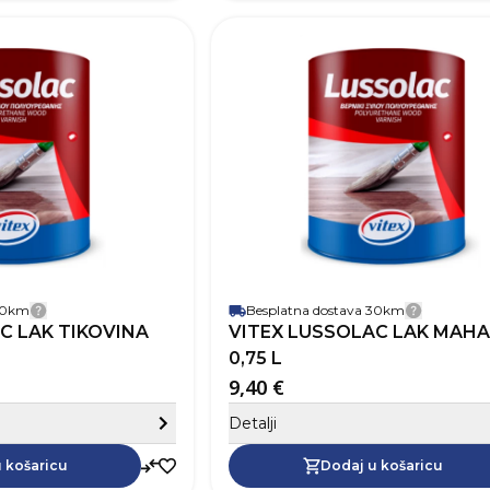
SKU
Robna marka
Boja
Zapremnina (L)
Pokrivnost
12
Vrijeme sušenja
Baza
Na bazi
Perivost
Paropropusnost
Završni izgled
 30km
Besplatna dostava 30km
Detalji dostave
Detalji 
C LAK TIKOVINA
VITEX LUSSOLAC LAK MAH
0,75 L
9,40 €
Sakrij detalje
Detalji
Dodaj u košaricu
 košaricu
Dodaj u košaricu