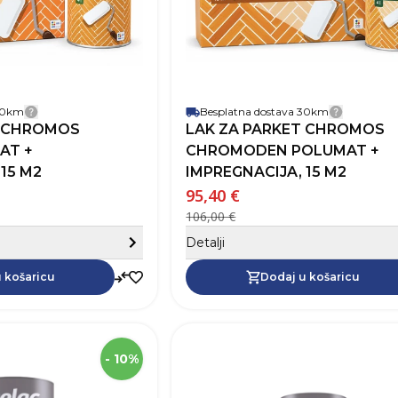
 30km
Besplatna dostava 30km
Detalji dostave
Detalji 
T CHROMOS
LAK ZA PARKET CHROMOS
AT +
CHROMODEN POLUMAT +
nina (L)
15 M2
IMPREGNACIJA, 15 M2
95,40 €
106,00 €
Sakrij detalje
Detalji
ost
Dodaj u košaricu
 košaricu
Dodaj u košaricu
SKU
Robna marka
- 10%
Zapremnina (L)
Pokrivnost
25