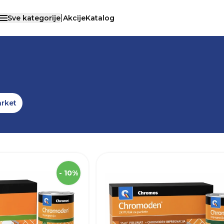
|
Sve kategorije
Akcije
Katalog
Otvori menu
LAKOVI
arket
SKU
Robna marka
C
- 10%
Težina
Boja