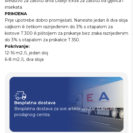
sredstvo za zaštitu drva Diaxyl Extra za zaštitu od gljivica i
insekata.
PRIMJENA
Prije upotrebe dobro promiješati. Nanesite jedan ili dva sloja
valjkom ili četkom razrijeđenim do 3% s otapalom za
kistove T 300 ili pištoljem za prskanje bez zraka razrijeđenim
do 3% s otapalom za prskalice T 350.
Pokrivanje:
12-16 m2 /L jedan sloj
6-8 m2 /L dva sloja
Besplatna dostava
Besplatna dostava za sve artikle unutar 30km od
prodajnog centra.