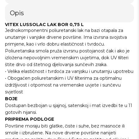
Opis
VITEX LUSSOLAC LAK BOR 0,75 L
Jednokomponentni poliuretanski lak na bazi otapala za
unutarnje i vanjske drvene površine. Ima izvrsna svojstva
primjene, kao i vrlo dobru elastičnost i tvrdoću.
Poliuretanska smola pruža izvrsnu postojanost čak i ako je
izložena nepovoljnim vremenskim uvjetima, dok UV ﬁlteri
štite drvo od štetnog djelovanja sunčevih zraka.
• Velika elastičnost i tvrdoća za vanjsku i unutarnju upotrebu
• Obogaćen poliuretanskim i UV ﬁlterima za optimalnu
izdržljivost i otpornost na vremenske uvjete i sunčevu
svjetlost
BOJE
Dostupan bezbojan u sjajnoj, satenskoj i mat izvedbi te u 11
gotovih nijansi.
PRIPREMA PODLOGE
Površine moraju biti glatke, čiste i suhe, bez masnoće ili
smole i izbrušene. Na nove drvene površine nanijeti