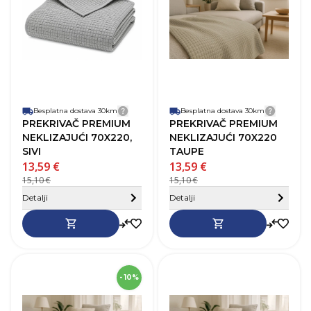
Materijal
Poliester
M
Besplatna dostava 30km
Detalji dostave
Besplatna dostava 30km
Detalji
PREKRIVAČ PREMIUM
PREKRIVAČ PREMIUM
NEKLIZAJUĆI 70X220,
NEKLIZAJUĆI 70X220
SIVI
TAUPE
13,59 €
13,59 €
15,10 €
15,10 €
Sakrij detalje
Detalji
Detalji
SKU
275870
- 10%
Dužina
260 cm
D
Širina
70 cm
Š
Taupe (neutralna