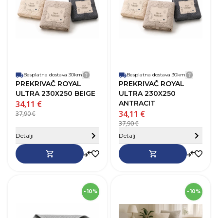
Materijal
Poliester
M
Besplatna dostava 30km
Detalji dostave
Besplatna dostava 30km
Detalji
PREKRIVAČ ROYAL
PREKRIVAČ ROYAL
ULTRA 230X250 BEIGE
ULTRA 230X250
34,11 €
ANTRACIT
34,11 €
37,90 €
37,90 €
Sakrij detalje
Detalji
Detalji
SKU
275854
- 10%
- 10%
Dužina
220 cm
D
Širina
70 cm
Š
Boja
Siva
B