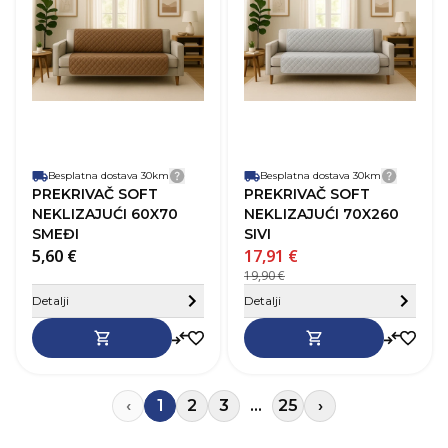
Boja
Smeđa
B
Materijal
Poliester
M
Besplatna dostava 30km
Detalji dostave
Besplatna dostava 30km
Detalji
PREKRIVAČ SOFT
PREKRIVAČ SOFT
NEKLIZAJUĆI 60X70
NEKLIZAJUĆI 70X260
SMEĐI
SIVI
5,60 €
17,91 €
19,90 €
Sakrij detalje
Detalji
Detalji
‹
1
2
3
...
25
›