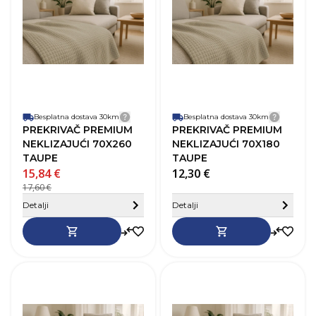
Boja
B
smeđa)
Materijal
Poliester
M
Besplatna dostava 30km
Detalji dostave
Besplatna dostava 30km
Detalji
PREKRIVAČ PREMIUM
PREKRIVAČ PREMIUM
NEKLIZAJUĆI 70X260
NEKLIZAJUĆI 70X180
TAUPE
TAUPE
15,84 €
12,30 €
17,60 €
Sakrij detalje
Detalji
Detalji
SKU
275857
Dužina
140 cm
D
Širina
70 cm
Š