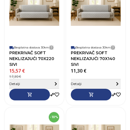
Materijal
Poliester
M
Besplatna dostava 30km
Detalji dostave
Besplatna dostava 30km
Detalji
PREKRIVAČ SOFT
PREKRIVAČ SOFT
NEKLIZAJUĆI 70X220
NEKLIZAJUĆI 70X140
SIVI
SIVI
15,57 €
11,30 €
17,30 €
Sakrij detalje
Detalji
Detalji
SKU
253945
- 10%
Dužina
260 cm
D
Širina
70 cm
Š