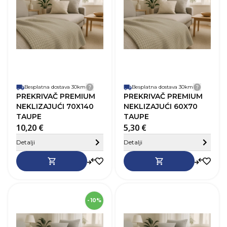
Taupe (neutralna
Boja
B
smeđa)
Materijal
Poliester
M
Besplatna dostava 30km
Detalji dostave
Besplatna dostava 30km
Detalji
PREKRIVAČ PREMIUM
PREKRIVAČ PREMIUM
NEKLIZAJUĆI 70X140
NEKLIZAJUĆI 60X70
TAUPE
TAUPE
10,20 €
5,30 €
Sakrij detalje
Detalji
Detalji
SKU
275855
- 10%
Dužina
260 cm
D
Širina
70 cm
Š
Boja
Siva
B