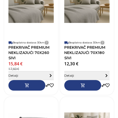
Materijal
Poliester
M
Besplatna dostava 30km
Detalji dostave
Besplatna dostava 30km
Detalji
PREKRIVAČ PREMIUM
PREKRIVAČ PREMIUM
NEKLIZAJUĆI 70X260
NEKLIZAJUĆI 70X180
SIVI
SIVI
15,84 €
12,30 €
17,60 €
Sakrij detalje
Detalji
Detalji
SKU
275852
Dužina
140 cm
D
Širina
70 cm
Š
Boja
Siva
B