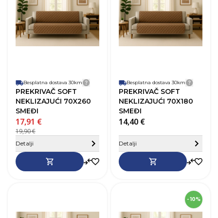
Boja
Smeđa
B
Materijal
Poliester
M
Besplatna dostava 30km
Detalji dostave
Besplatna dostava 30km
Detalji
PREKRIVAČ SOFT
PREKRIVAČ SOFT
NEKLIZAJUĆI 70X260
NEKLIZAJUĆI 70X180
SMEĐI
SMEĐI
17,91 €
14,40 €
19,90 €
Sakrij detalje
Detalji
Detalji
SKU
253943
- 10%
Dužina
70 cm
D
Širina
60 cm
Š