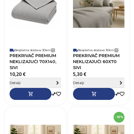
Materijal
Poliester
M
Besplatna dostava 30km
Detalji dostave
Besplatna dostava 30km
Detalji
PREKRIVAČ PREMIUM
PREKRIVAČ PREMIUM
NEKLIZAJUĆI 70X140,
NEKLIZAJUĆI 60X70
SIVI
SIVI
10,20 €
5,30 €
Sakrij detalje
Detalji
Detalji
SKU
275850
- 10%
Dužina
140 cm
D
Širina
70 cm
Š
Boja
Smeđa
B