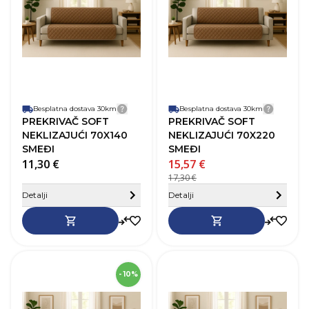
Materijal
Poliester
M
Besplatna dostava 30km
Detalji dostave
Besplatna dostava 30km
Detalji
PREKRIVAČ SOFT
PREKRIVAČ SOFT
NEKLIZAJUĆI 70X140
NEKLIZAJUĆI 70X220
SMEĐI
SMEĐI
11,30 €
15,57 €
17,30 €
Sakrij detalje
Detalji
Detalji
SKU
275847
- 10%
Dužina
220 cm
D
Širina
70 cm
Š
Boja
Siva
B