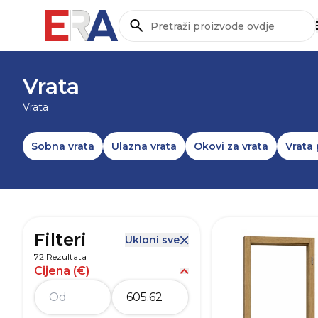
Pretraži
NASLOVNICA
/
STOLARIJA I RASVJETA
/
STOLARIJA
Vrata
Vrata
Sobna vrata
Ulazna vrata
Okovi za vrata
Vrata 
Filteri
Ukloni sve
72 Rezultata
Cijena (€)
Prikaži opcije za Cijena (