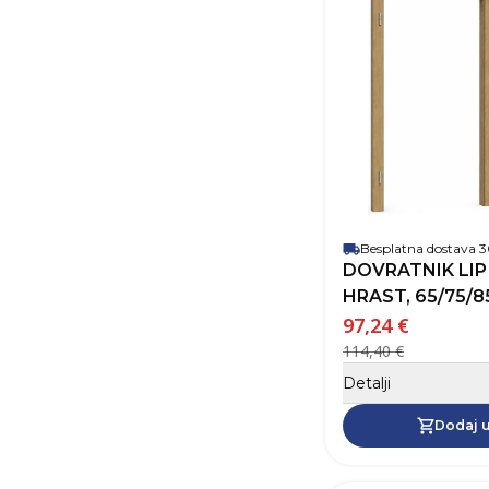
Besplatna dostava
DOVRATNIK LIP
HRAST, 65/75/85
97,24 €
114,40 €
Detalji
Dodaj u