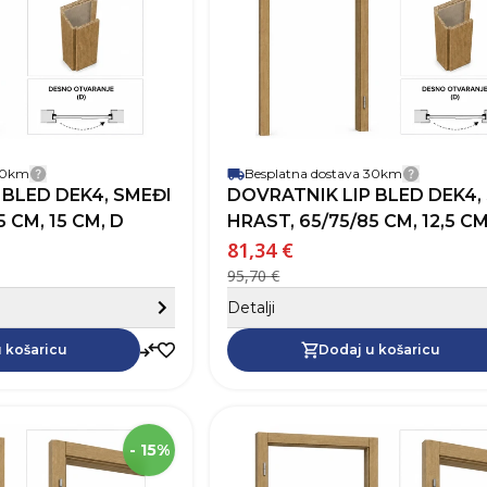
Otvaranje vrata
 30km
Besplatna dostava 30km
Detalji dostave
Detalji 
 BLED DEK4, SMEĐI
DOVRATNIK LIP BLED DEK4,
 CM, 15 CM, D
HRAST, 65/75/85 CM, 12,5 CM
81,34 €
95,70 €
Sakrij detalje
Detalji
Dodaj u košaricu
 košaricu
Dodaj u košaricu
SKU
Visina
2
- 15%
Širina