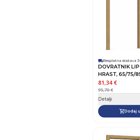
Besplatna dostava
DOVRATNIK LIP BLED DEK4, SMEĐI
HRAST, 65/75/85
81,34 €
95,70 €
Detalji
Dodaj u