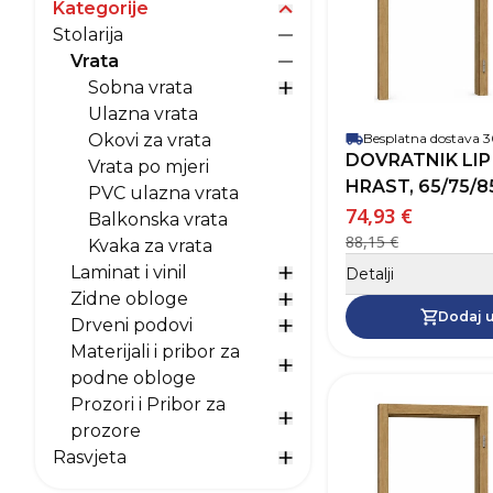
Kategorije
Prikaži opcije za kategori
Stolarija
Prikaži opcije za Stolarija
Vrata
Prikaži opcije za Vrata
Sobna vrata
Prikaži opcije za Sobna v
Ulazna vrata
Okovi za vrata
Besplatna dostava
DOVRATNIK LIP
Vrata po mjeri
HRAST, 65/75/85
PVC ulazna vrata
74,93 €
Balkonska vrata
88,15 €
Kvaka za vrata
Laminat i vinil
Detalji
Prikaži opcije za Laminat i
Zidne obloge
Prikaži opcije za Zidne 
Dodaj u
Drveni podovi
Prikaži opcije za Drveni 
Materijali i pribor za
Prikaži opcije za Materij
podne obloge
Prozori i Pribor za
Prikaži opcije za Prozori 
prozore
Rasvjeta
Prikaži opcije za Rasvjeta