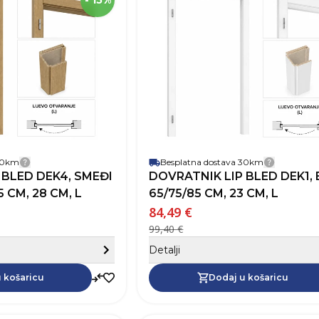
- 15%
Širina
Robna marka
Boja
Otvaranje vrata
 30km
Besplatna dostava 30km
Detalji dostave
Detalji 
 BLED DEK4, SMEĐI
DOVRATNIK LIP BLED DEK1, BIJELI,
 CM, 28 CM, L
65/75/85 CM, 23 CM, L
84,49 €
99,40 €
Sakrij detalje
Detalji
Dodaj u košaricu
 košaricu
Dodaj u košaricu