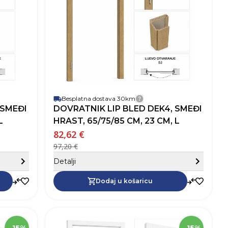
Lip Bled
Robna marka
Lip Bled
Rob
Smeđa
Boja
Smeđa
Boj
Lijevo
Otvaranje vrata
Lijevo
Otv
Besplatna dostava 30km
dostave
Detalji dostave
 SMEĐI
DOVRATNIK LIP BLED DEK4, SMEĐI
L
HRAST, 65/75/85 CM, 23 CM, L
82,62 €
97,20 €
Sakrij detalje
Sa
Detalji
Dodaj u košaricu
Dodaj u košaricu
68477
SKU
74915
SK
00,5 cm
Visina
200,5 cm
Vis