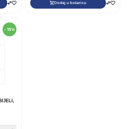
Dodaj u košaricu
Dodaj u košaricu
88760
SKU
88752
00,5 cm
Visina
200,5 cm
- 15%
12,5 cm
Širina
10,0 cm
Lip Bled
Robna marka
Lip Bled
Bijela
Boja
Bijela
Desno
Otvaranje vrata
Desno
dostave
IJELI,
Sakrij detalje