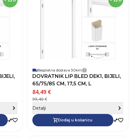
- 15%
- 15%
28,0 cm
Širina
17,5 cm
Šir
Lip Bled
Robna marka
Lip Bled
Rob
Smeđa
Boja
Bijela
Boj
Lijevo
Otvaranje vrata
Lijevo
Otv
Besplatna dostava 30km
dostave
Detalji dostave
DOVRATNIK LIP BLED DEK1, BIJELI,
65/75/85 CM, 17,5 CM, L
84,49 €
99,40 €
Sakrij detalje
Sa
Detalji
Dodaj u košaricu
Dodaj u košaricu