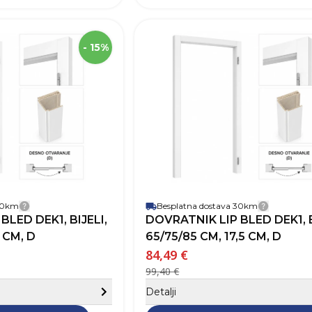
SKU
Visina
2
- 15%
Širina
Robna marka
Boja
Otvaranje vrata
 30km
Besplatna dostava 30km
Detalji dostave
Detalji 
BLED DEK1, BIJELI,
DOVRATNIK LIP BLED DEK1, B
 CM, D
65/75/85 CM, 17,5 CM, D
84,49 €
99,40 €
Sakrij detalje
Detalji