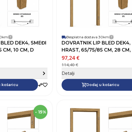
je
rata
 30km
Besplatna dostava 30km
Detalji dostave
Detalji 
 BLED DEK4, SMEĐI
DOVRATNIK LIP BLED DEK4,
 CM, 10 CM, D
HRAST, 65/75/85 CM, 28 CM,
97,24 €
114,40 €
Sakrij detalje
Detalji
 vinil
Dodaj u košaricu
obloge
 košaricu
Dodaj u košaricu
podovi
ali i pribor za podne obloge
SKU
Visina
2
- 15%
i Pribor za prozore
Širina
Robna marka
Boja