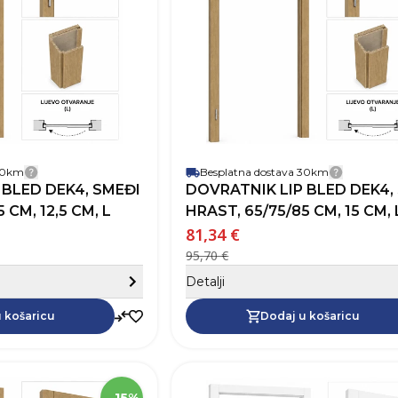
Robna marka
Boja
Otvaranje vrata
 30km
Besplatna dostava 30km
Detalji dostave
Detalji 
DOVRATNIK LIP BLED DEK4,
 CM, 12,5 CM, L
HRAST, 65/75/85 CM, 15 CM, 
81,34 €
95,70 €
Sakrij detalje
Detalji
Dodaj u košaricu
 košaricu
Dodaj u košaricu
SKU
Visina
2