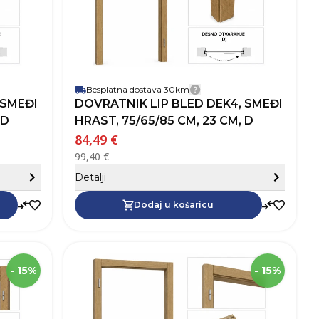
Besplatna dostava 30km
dostave
Detalji dostave
 SMEĐI
DOVRATNIK LIP BLED DEK4, SMEĐI
 D
HRAST, 75/65/85 CM, 23 CM, D
84,49 €
99,40 €
Sakrij detalje
Sa
Detalji
Dodaj u košaricu
Dodaj u košaricu
88758
SKU
63488
SK
00,5 cm
Visina
200,5 cm
Vis
- 15%
- 15%
15,0 cm
Širina
12,5 cm
Šir
Lip Bled
Robna marka
Lip Bled
Rob
Smeđa
Boja
Smeđa
Boj