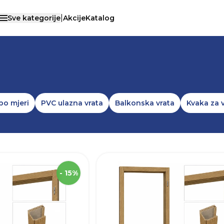
|
Sve kategorije
Akcije
Katalog
Otvori menu
/
VRATA
po mjeri
PVC ulazna vrata
Balkonska vrata
Kvaka za 
SKU
Visina
2
- 15%
Širina
Robna marka
€)
Boja
Otvaranje vrata