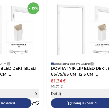
SKU
Visina
2
- 15%
Širina
Robna marka
Boja
Otvaranje vrata
 30km
Besplatna dostava 30km
Detalji dostave
Detalji 
 DEK1, BIJELI,
DOVRATNIK LIP BLED DEK1, B
 CM, L
65/75/85 CM, 12,5 CM, L
81,34 €
95,70 €
Sakrij detalje
Detalji
Dodaj u košaricu
 košaricu
Dodaj u košaricu