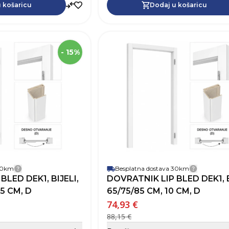
Dodaj u košaricu
 košaricu
Dodaj u košaricu
SKU
Visina
2
- 15%
Širina
Robna marka
Boja
Otvaranje vrata
 30km
Besplatna dostava 30km
Detalji dostave
Detalji 
BLED DEK1, BIJELI,
DOVRATNIK LIP BLED DEK1, B
,5 CM, D
65/75/85 CM, 10 CM, D
74,93 €
88,15 €
Sakrij detalje