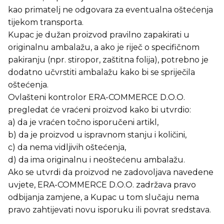
kao primatelj ne odgovara za eventualna oštećenja
tijekom transporta.
Kupac je dužan proizvod pravilno zapakirati u
originalnu ambalažu, a ako je riječ o specifičnom
pakiranju (npr. stiropor, zaštitna folija), potrebno je
dodatno učvrstiti ambalažu kako bi se spriječila
oštećenja.
Ovlašteni kontrolor ERA-COMMERCE D.O.O.
pregledat će vraćeni proizvod kako bi utvrdio:
a) da je vraćen točno isporučeni artikl,
b) da je proizvod u ispravnom stanju i količini,
c) da nema vidljivih oštećenja,
d) da ima originalnu i neoštećenu ambalažu.
Ako se utvrdi da proizvod ne zadovoljava navedene
uvjete, ERA-COMMERCE D.O.O. zadržava pravo
odbijanja zamjene, a Kupac u tom slučaju nema
pravo zahtijevati novu isporuku ili povrat sredstava.