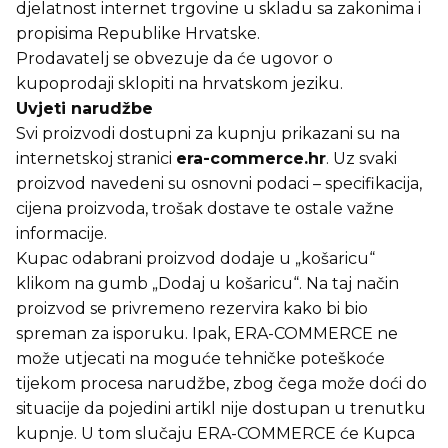
djelatnost internet trgovine u skladu sa zakonima i
propisima Republike Hrvatske.
Prodavatelj se obvezuje da će ugovor o
kupoprodaji sklopiti na hrvatskom jeziku.
Uvjeti narudžbe
Svi proizvodi dostupni za kupnju prikazani su na
internetskoj stranici
era-commerce.hr
. Uz svaki
proizvod navedeni su osnovni podaci – specifikacija,
cijena proizvoda, trošak dostave te ostale važne
informacije.
Kupac odabrani proizvod dodaje u „košaricu“
klikom na gumb „Dodaj u košaricu“. Na taj način
proizvod se privremeno rezervira kako bi bio
spreman za isporuku. Ipak, ERA-COMMERCE ne
može utjecati na moguće tehničke poteškoće
tijekom procesa narudžbe, zbog čega može doći do
situacije da pojedini artikl nije dostupan u trenutku
kupnje. U tom slučaju ERA-COMMERCE će Kupca