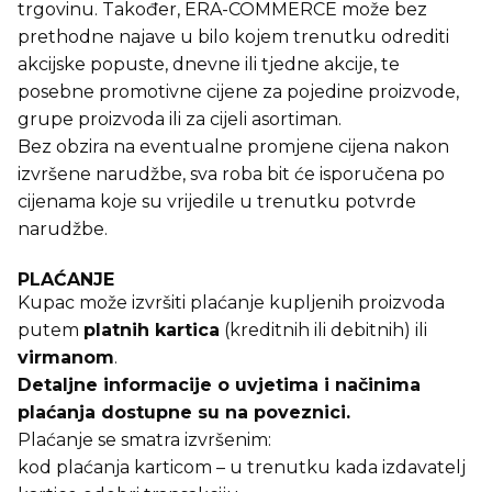
trgovinu. Također, ERA-COMMERCE može bez
prethodne najave u bilo kojem trenutku odrediti
akcijske popuste, dnevne ili tjedne akcije, te
posebne promotivne cijene za pojedine proizvode,
grupe proizvoda ili za cijeli asortiman.
Bez obzira na eventualne promjene cijena nakon
izvršene narudžbe, sva roba bit će isporučena po
cijenama koje su vrijedile u trenutku potvrde
narudžbe.
PLAĆANJE
Kupac može izvršiti plaćanje kupljenih proizvoda
putem
platnih kartica
(kreditnih ili debitnih) ili
virmanom
.
Detaljne informacije o uvjetima i načinima
plaćanja dostupne su na
poveznici
.
Plaćanje se smatra izvršenim:
kod plaćanja karticom – u trenutku kada izdavatelj