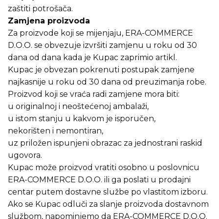
zaštiti potrošača.
Zamjena proizvoda
Za proizvode koji se mijenjaju, ERA-COMMERCE
D.O.O. se obvezuje izvršiti zamjenu u roku od 30
dana od dana kada je Kupac zaprimio artikl.
Kupac je obvezan pokrenuti postupak zamjene
najkasnije u roku od 30 dana od preuzimanja robe.
Proizvod koji se vraća radi zamjene mora biti:
u originalnoj i neoštećenoj ambalaži,
u istom stanju u kakvom je isporučen,
nekorišten i nemontiran,
uz priložen ispunjeni obrazac za jednostrani raskid
ugovora.
Kupac može proizvod vratiti osobno u poslovnicu
ERA-COMMERCE D.O.O. ili ga poslati u prodajni
centar putem dostavne službe po vlastitom izboru.
Ako se Kupac odluči za slanje proizvoda dostavnom
službom, napominjemo da ERA-COMMERCE D.O.O.