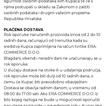
sigurnost osobnih podataka svih Kupaca te će s
njima postupati u skladu sa Zakonom o zaštiti
osobnih podataka i drugim važećim propisima
Republike Hrvatske.
PLAĆENA DOSTAVA
Rok isporuke naručenih proizvoda iznosi od 2 do 10
radnih dana, računajući od trenutka kada su
sredstva Kupca zaprimljena na račun tvrtke ERA-
COMMERCE D.O.O.
Blagdani, vikendi i neradni dani ne uračunavaju se u
rok isporuke.
U slučaju dostave na otoke ili u udaljenija područja,
rok isporuke može biti dulji od 10 radnih dana, o
čemu će Kupac biti pravodobno obaviješten.
Dostava se obavlja radnim danom, u vremenu od
08:00 do 17:00 sati. Ako ERA-COMMERCE D.O.O. iz
bilo kojeg razloga ne bude u mogućnosti isporučiti
naručene proizvode u navedenom roku, Kupac ima