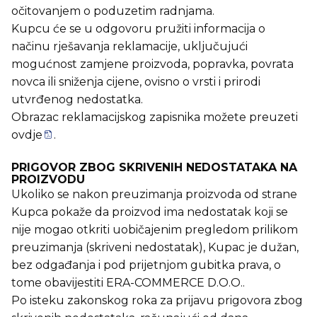
očitovanjem o poduzetim radnjama.
Kupcu će se u odgovoru pružiti informacija o
načinu rješavanja reklamacije, uključujući
mogućnost zamjene proizvoda, popravka, povrata
novca ili sniženja cijene, ovisno o vrsti i prirodi
utvrđenog nedostatka.
Obrazac reklamacijskog zapisnika možete preuzeti
ovdje
.
PRIGOVOR ZBOG SKRIVENIH NEDOSTATAKA NA
PROIZVODU
Ukoliko se nakon preuzimanja proizvoda od strane
Kupca pokaže da proizvod ima nedostatak koji se
nije mogao otkriti uobičajenim pregledom prilikom
preuzimanja (skriveni nedostatak), Kupac je dužan,
bez odgađanja i pod prijetnjom gubitka prava, o
tome obavijestiti ERA-COMMERCE D.O.O..
Po isteku zakonskog roka za prijavu prigovora zbog