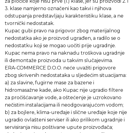
za pločice koje nisu prve (1.) klase, jer su proizvodi 2. i
3. klase namjerno označeni kao takvi i njihova
odstupanja predstavljaju karakteristiku klase, a ne
tvornički nedostatak.
Kupac gubi pravo na prigovor zbog materijalnog
nedostatka ako je proizvod ugrađen, a radilo se o
nedostatku koji se mogao uočiti prije ugradnje.
Kupac nema pravo na naknadu troškova ugradnje
ili demontaže proizvoda u takvim slučajevima.
ERA-COMMERCE D.O.O. neće uvažiti prigovore
zbog skrivenih nedostataka u sljedećim situacijama:
a) za slavine, fugirne mase za bazene i
hidromasažne kade, ako Kupac nije ugradio filtere
za pročišćavanje vode, a oštećenje je uzrokovano
nečistim instalacijama ili neodgovarajućom vodom;
b) za bojlere, klima-uređaje i slične uređaje koje nije
ugradio ovlašteni serviser ili ako prilikom ugradnje i
servisiranja nisu poštivane upute proizvođača;