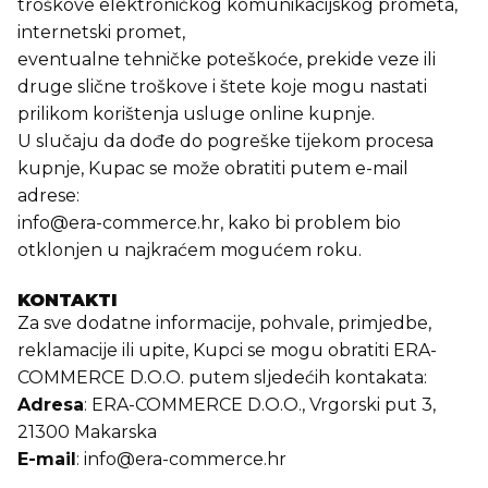
troškove elektroničkog komunikacijskog prometa,
internetski promet,
eventualne tehničke poteškoće, prekide veze ili
druge slične troškove i štete koje mogu nastati
prilikom korištenja usluge online kupnje.
U slučaju da dođe do pogreške tijekom procesa
kupnje, Kupac se može obratiti putem e-mail
adrese:
info@era-commerce.hr
, kako bi problem bio
otklonjen u najkraćem mogućem roku.
KONTAKTI
Za sve dodatne informacije, pohvale, primjedbe,
reklamacije ili upite, Kupci se mogu obratiti ERA-
COMMERCE D.O.O. putem sljedećih kontakata:
Adresa
: ERA-COMMERCE D.O.O., Vrgorski put 3,
21300 Makarska
E-mail
:
info@era-commerce.hr