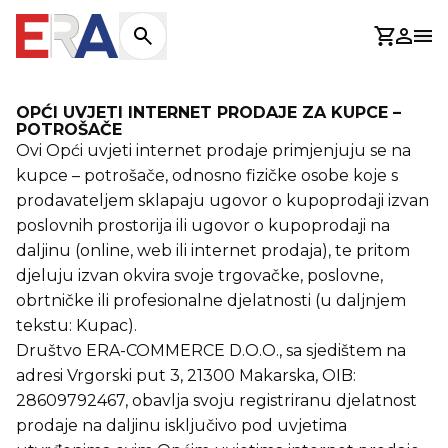
Košaric
Prijav
Otv
OPĆI UVJETI INTERNET PRODAJE ZA KUPCE –
POTROŠAČE
Ovi Opći uvjeti internet prodaje primjenjuju se na
kupce – potrošače, odnosno fizičke osobe koje s
prodavateljem sklapaju ugovor o kupoprodaji izvan
poslovnih prostorija ili ugovor o kupoprodaji na
daljinu (online, web ili internet prodaja), te pritom
djeluju izvan okvira svoje trgovačke, poslovne,
obrtničke ili profesionalne djelatnosti (u daljnjem
tekstu: Kupac).
Društvo ERA-COMMERCE D.O.O., sa sjedištem na
adresi Vrgorski put 3, 21300 Makarska, OIB:
28609792467, obavlja svoju registriranu djelatnost
prodaje na daljinu isključivo pod uvjetima