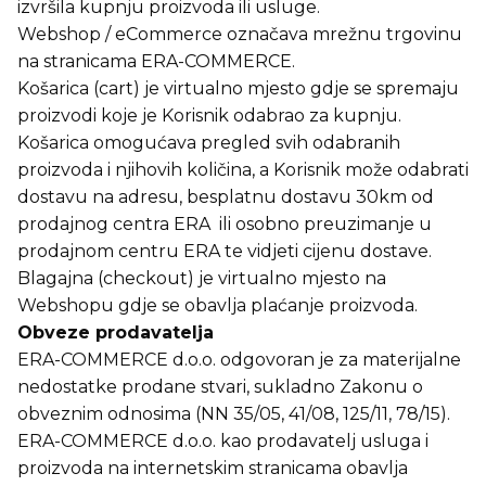
izvršila kupnju proizvoda ili usluge.
Webshop / eCommerce označava mrežnu trgovinu
na stranicama ERA-COMMERCE.
Košarica (cart) je virtualno mjesto gdje se spremaju
proizvodi koje je Korisnik odabrao za kupnju.
Košarica omogućava pregled svih odabranih
proizvoda i njihovih količina, a Korisnik može odabrati
dostavu na adresu, besplatnu dostavu 30km od
prodajnog centra ERA ili osobno preuzimanje u
prodajnom centru ERA te vidjeti cijenu dostave.
Blagajna (checkout) je virtualno mjesto na
Webshopu gdje se obavlja plaćanje proizvoda.
Obveze prodavatelja
ERA-COMMERCE d.o.o. odgovoran je za materijalne
nedostatke prodane stvari, sukladno Zakonu o
obveznim odnosima (NN 35/05, 41/08, 125/11, 78/15).
ERA-COMMERCE d.o.o. kao prodavatelj usluga i
proizvoda na internetskim stranicama obavlja