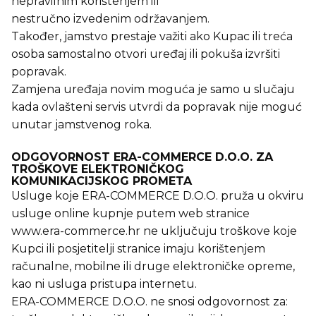
nepravilnim korištenjem ili
nestručno izvedenim održavanjem.
Također, jamstvo prestaje važiti ako Kupac ili treća
osoba samostalno otvori uređaj ili pokuša izvršiti
popravak.
Zamjena uređaja novim moguća je samo u slučaju
kada ovlašteni servis utvrdi da popravak nije moguć
unutar jamstvenog roka.
ODGOVORNOST ERA-COMMERCE D.O.O. ZA
TROŠKOVE ELEKTRONIČKOG
KOMUNIKACIJSKOG PROMETA
Usluge koje ERA-COMMERCE D.O.O. pruža u okviru
usluge online kupnje putem web stranice
www.era-commerce.hr ne uključuju troškove koje
Kupci ili posjetitelji stranice imaju korištenjem
računalne, mobilne ili druge elektroničke opreme,
kao ni usluga pristupa internetu.
ERA-COMMERCE D.O.O. ne snosi odgovornost za: