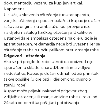
dokumentaciju vezanu za kupljeni artikal.
Napomena:
U slučaju skrivenih oštećenja (unutar aparata,
vanjska oštećenja ispod ambalaže...) kupac je dužan
sačuvati originalnu ambalažu radi provjere iste,
na dijelu nastalog fizičkog oštećenja. Ukoliko se
ustanovi da je ambalaža oštećena na dijelu gdje je
aparat oštećen, reklamacija neće biti uvažena, jer se
oštećenje trebalo uočiti prilikom preuzimanja robe.
Prigovori i oštećenja
Ako se pri pregledu robe utvrdi da proizvod nije
isporučen u skladu s narudžbom ili ima vidljive
nedostatke, Kupac je dužan odmah odbiti primitak
takve pošiljke (u cijelosti ili djelomično, ovisno o
stanju robe).
Kupac može prijaviti naknadni prigovor zbog
vidljivih oštećenja ili manje količine robe u roku od
24 sata od primitka pošiljke i potpisivanja