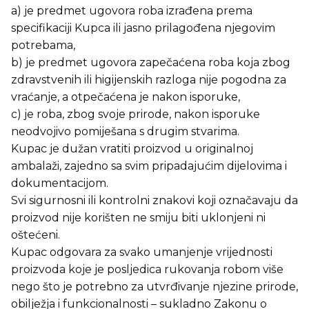
a) je predmet ugovora roba izrađena prema
specifikaciji Kupca ili jasno prilagođena njegovim
potrebama,
b) je predmet ugovora zapečaćena roba koja zbog
zdravstvenih ili higijenskih razloga nije pogodna za
vraćanje, a otpečaćena je nakon isporuke,
c) je roba, zbog svoje prirode, nakon isporuke
neodvojivo pomiješana s drugim stvarima.
Kupac je dužan vratiti proizvod u originalnoj
ambalaži, zajedno sa svim pripadajućim dijelovima i
dokumentacijom.
Svi sigurnosni ili kontrolni znakovi koji označavaju da
proizvod nije korišten ne smiju biti uklonjeni ni
oštećeni.
Kupac odgovara za svako umanjenje vrijednosti
proizvoda koje je posljedica rukovanja robom više
nego što je potrebno za utvrđivanje njezine prirode,
obilježja i funkcionalnosti – sukladno Zakonu o