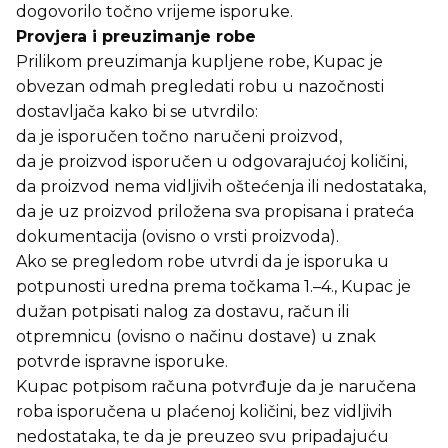
dogovorilo točno vrijeme isporuke.
Provjera i preuzimanje robe
Prilikom preuzimanja kupljene robe, Kupac je
obvezan odmah pregledati robu u nazočnosti
dostavljača kako bi se utvrdilo:
da je isporučen točno naručeni proizvod,
da je proizvod isporučen u odgovarajućoj količini,
da proizvod nema vidljivih oštećenja ili nedostataka,
da je uz proizvod priložena sva propisana i prateća
dokumentacija (ovisno o vrsti proizvoda).
Ako se pregledom robe utvrdi da je isporuka u
potpunosti uredna prema točkama 1.–4., Kupac je
dužan potpisati nalog za dostavu, račun ili
otpremnicu (ovisno o načinu dostave) u znak
potvrde ispravne isporuke.
Kupac potpisom računa potvrđuje da je naručena
roba isporučena u plaćenoj količini, bez vidljivih
nedostataka, te da je preuzeo svu pripadajuću