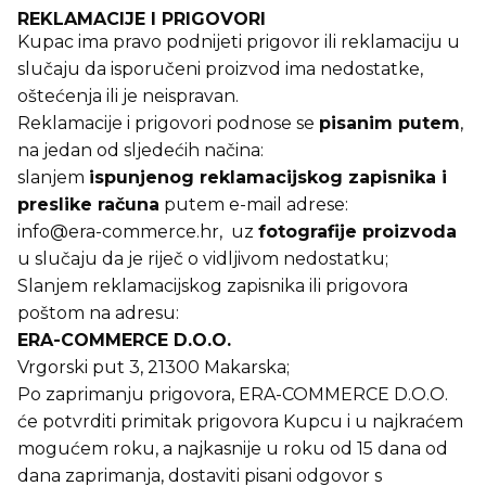
REKLAMACIJE I PRIGOVORI
Kupac ima pravo podnijeti prigovor ili reklamaciju u
slučaju da isporučeni proizvod ima nedostatke,
oštećenja ili je neispravan.
Reklamacije i prigovori podnose se
pisanim putem
,
na jedan od sljedećih načina:
slanjem
ispunjenog reklamacijskog zapisnika i
preslike računa
putem e-mail adrese:
info@era-commerce.hr
, uz
fotografije proizvoda
u slučaju da je riječ o vidljivom nedostatku;
Slanjem reklamacijskog zapisnika ili prigovora
poštom na adresu:
ERA-COMMERCE D.O.O.
Vrgorski put 3, 21300 Makarska;
Po zaprimanju prigovora, ERA-COMMERCE D.O.O.
će potvrditi primitak prigovora Kupcu i u najkraćem
mogućem roku, a najkasnije u roku od 15 dana od
dana zaprimanja, dostaviti pisani odgovor s