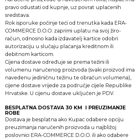
pravo odustati od kupnje, uz povrat uplaćenih
sredstava.
Rok isporuke počinje teći od trenutka kada ERA-
COMMERCE D.O.O. zaprimi uplatu na svoj žiro-
račun, odnosno kada izdavatelj kartice odobri
autorizaciju u slučaju plaćanja kreditnom ili
debitnom karticom.
Cijena dostave određuje se prema težini ili
volumenu naručenog proizvoda (svaki proizvod ima
navedenu jediničnu težinu te obračun volumena),
cijene dostave vrijede za područje cijele Republike
Hrvatske. U cijenu dostave uključen je PDV.
BESPLATNA DOSTAVA 30 KM I PREUZIMANJE
ROBE
Dostava je besplatna ako Kupac odabere opciju
preuzimanja naručenih proizvoda u najbližoj
poslovnici ERA-COMMERCE D.O.O. ili ako odabere