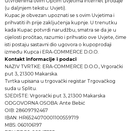
utvrđenima ovim Općim uvjetima internet prodaje
(u daljnjem tekstu: Uvjeti).
Kupac je obvezan upoznati se s ovim Uvjetima i
prihvatiti ih prije zaključenja kupnje. U trenutku
kada Kupac potvrdi narudžbu, smatra se da je u
cijelosti pročitao, razumio i prihvatio ove Uvjete, čime
isti postaju sastavni dio ugovora o kupoprodaji
između Kupca i ERA-COMMERCE D.O.O.
Kontakt informacije i podaci
NAZIV TVRTKE: ERA-COMMERCE D.O.O., Vrgorački
put 3, 21300 Makarska.
Tvrtka upisana u trgovački registar Trgovačkog
suda u Splitu.
SJEDIŠTE: Vrgorački put 3, 21300 Makarska
ODGOVORNA OSOBA: Ante Bebić
OIB: 28609792467
IBAN: HR6524070001100559719
MBS: 060106197