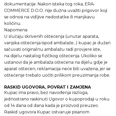
dokumentacije. Nakon isteka tog roka, ERA-
COMMERCE D.O.O. nije dužna uvažiti prigovor koji
se odnosi na vidljive nedostatke ili manjkavu
količinu.
Napomena:
U slučaju skrivenih oštećenja (unutar aparata,
vanjska oštećenja ispod ambalaže...) kupac je dužan
sačuvati originalnu ambalažu radi provjere iste,
na dijelu nastalog fizičkog oštećenja. Ukoliko se
ustanovi da je ambalaža oštećena na dijelu gdje je
aparat oštećen, reklamacija neće biti uvažena, jer se
oštećenje trebalo uočiti prilikom preuzimanja robe.
RASKID UGOVORA, POVRAT I ZAMJENA
Kupac ima pravo, bez navođenja razloga,
jednostrano raskinuti Ugovor o kupoprodaji u roku
od 14 dana od dana kada je proizvod preuzeo.
Raskid ugovora Kupac ostvaruje pisanom