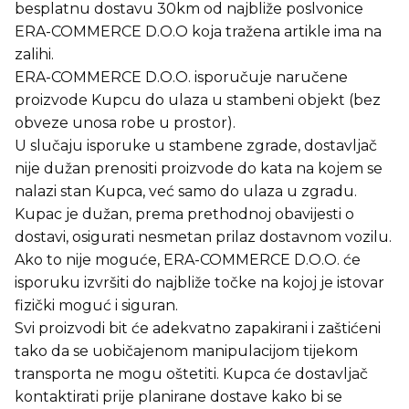
besplatnu dostavu 30km od najbliže poslvonice
ERA-COMMERCE D.O.O koja tražena artikle ima na
zalihi.
ERA-COMMERCE D.O.O. isporučuje naručene
proizvode Kupcu do ulaza u stambeni objekt (bez
obveze unosa robe u prostor).
U slučaju isporuke u stambene zgrade, dostavljač
nije dužan prenositi proizvode do kata na kojem se
nalazi stan Kupca, već samo do ulaza u zgradu.
Kupac je dužan, prema prethodnoj obavijesti o
dostavi, osigurati nesmetan prilaz dostavnom vozilu.
Ako to nije moguće, ERA-COMMERCE D.O.O. će
isporuku izvršiti do najbliže točke na kojoj je istovar
fizički moguć i siguran.
Svi proizvodi bit će adekvatno zapakirani i zaštićeni
tako da se uobičajenom manipulacijom tijekom
transporta ne mogu oštetiti. Kupca će dostavljač
kontaktirati prije planirane dostave kako bi se