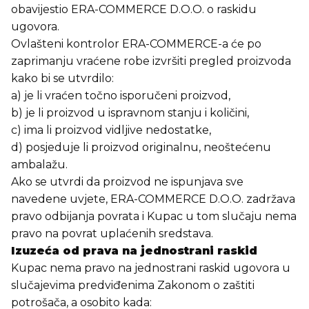
obavijestio ERA-COMMERCE D.O.O. o raskidu
ugovora.
Ovlašteni kontrolor ERA-COMMERCE-a će po
zaprimanju vraćene robe izvršiti pregled proizvoda
kako bi se utvrdilo:
a) je li vraćen točno isporučeni proizvod,
b) je li proizvod u ispravnom stanju i količini,
c) ima li proizvod vidljive nedostatke,
d) posjeduje li proizvod originalnu, neoštećenu
ambalažu.
Ako se utvrdi da proizvod ne ispunjava sve
navedene uvjete, ERA-COMMERCE D.O.O. zadržava
pravo odbijanja povrata i Kupac u tom slučaju nema
pravo na povrat uplaćenih sredstava.
Izuzeća od prava na jednostrani raskid
Kupac nema pravo na jednostrani raskid ugovora u
slučajevima predviđenima Zakonom o zaštiti
potrošača, a osobito kada: