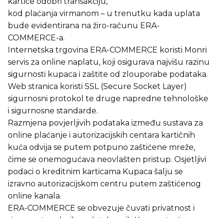
kartice odobri transakciju,
kod plaćanja virmanom – u trenutku kada uplata
bude evidentirana na žiro-računu ERA-
COMMERCE-a.
Internetska trgovina ERA-COMMERCE koristi Monri
servis za online naplatu, koji osigurava najvišu razinu
sigurnosti kupaca i zaštite od zlouporabe podataka.
Web stranica koristi SSL (Secure Socket Layer)
sigurnosni protokol te druge napredne tehnološke
i sigurnosne standarde.
Razmjena povjerljivih podataka između sustava za
online plaćanje i autorizacijskih centara kartičnih
kuća odvija se putem potpuno zaštićene mreže,
čime se onemogućava neovlašten pristup. Osjetljivi
podaci o kreditnim karticama Kupaca šalju se
izravno autorizacijskom centru putem zaštićenog
online kanala.
ERA-COMMERCE se obvezuje čuvati privatnost i