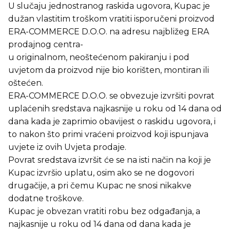
U slučaju jednostranog raskida ugovora, Kupac je
dužan vlastitim troškom vratiti isporučeni proizvod
ERA-COMMERCE D.O.O. na adresu najbližeg ERA
prodajnog centra-
u originalnom, neoštećenom pakiranju i pod
uvjetom da proizvod nije bio korišten, montiran ili
oštećen.
ERA-COMMERCE D.O.O. se obvezuje izvršiti povrat
uplaćenih sredstava najkasnije u roku od 14 dana od
dana kada je zaprimio obavijest o raskidu ugovora, i
to nakon što primi vraćeni proizvod koji ispunjava
uvjete iz ovih Uvjeta prodaje.
Povrat sredstava izvršit će se na isti način na koji je
Kupac izvršio uplatu, osim ako se ne dogovori
drugačije, a pri čemu Kupac ne snosi nikakve
dodatne troškove.
Kupac je obvezan vratiti robu bez odgađanja, a
najkasnije u roku od 14 dana od dana kada je