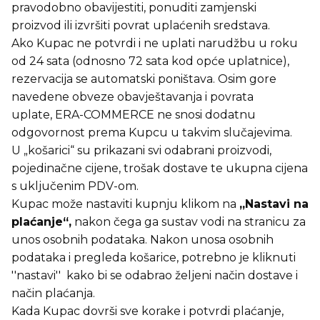
pravodobno obavijestiti, ponuditi zamjenski
proizvod ili izvršiti povrat uplaćenih sredstava.
Ako Kupac ne potvrdi i ne uplati narudžbu u roku
od 24 sata (odnosno 72 sata kod opće uplatnice),
rezervacija se automatski poništava. Osim gore
navedene obveze obavještavanja i povrata
uplate, ERA-COMMERCE ne snosi dodatnu
odgovornost prema Kupcu u takvim slučajevima.
U „košarici“ su prikazani svi odabrani proizvodi,
pojedinačne cijene, trošak dostave te ukupna cijena
s uključenim PDV-om.
Kupac može nastaviti kupnju klikom na
„Nastavi na
plaćanje“,
nakon čega ga sustav vodi na stranicu za
unos osobnih podataka. Nakon unosa osobnih
podataka i pregleda košarice, potrebno je kliknuti
''nastavi'' kako bi se odabrao željeni način dostave i
način plaćanja.
Kada Kupac dovrši sve korake i potvrdi plaćanje,