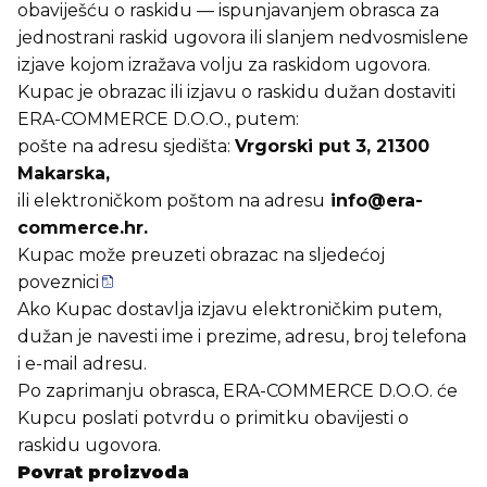
obaviješću o raskidu — ispunjavanjem obrasca za
jednostrani raskid ugovora ili slanjem nedvosmislene
izjave kojom izražava volju za raskidom ugovora.
Kupac je obrazac ili izjavu o raskidu dužan dostaviti
ERA-COMMERCE D.O.O., putem:
pošte na adresu sjedišta:
Vrgorski put 3, 21300
Makarska,
ili elektroničkom poštom na adresu
info@era-
commerce.hr.
Kupac može preuzeti obrazac na sljedećoj
poveznici
Ako Kupac dostavlja izjavu elektroničkim putem,
dužan je navesti ime i prezime, adresu, broj telefona
i e-mail adresu.
Po zaprimanju obrasca, ERA-COMMERCE D.O.O. će
Kupcu poslati potvrdu o primitku obavijesti o
raskidu ugovora.
Povrat proizvoda