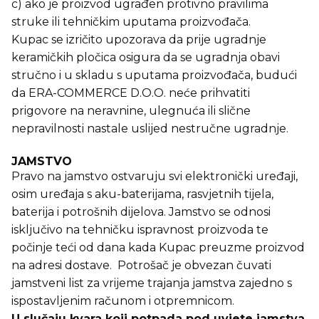
c) ako je proizvod ugrađen protivno pravilima
struke ili tehničkim uputama proizvođača.
Kupac se izričito upozorava da prije ugradnje
keramičkih pločica osigura da se ugradnja obavi
stručno i u skladu s uputama proizvođača, budući
da ERA-COMMERCE D.O.O. neće prihvatiti
prigovore na neravnine, ulegnuća ili slične
nepravilnosti nastale uslijed nestručne ugradnje.
JAMSTVO
Pravo na jamstvo ostvaruju svi elektronički uređaji,
osim uređaja s aku-baterijama, rasvjetnih tijela,
baterija i potrošnih dijelova. Jamstvo se odnosi
isključivo na tehničku ispravnost proizvoda te
počinje teći od dana kada Kupac preuzme proizvod
na adresi dostave. Potrošač je obvezan čuvati
jamstveni list za vrijeme trajanja jamstva zajedno s
ispostavljenim računom i otpremnicom.
U slučaju kvara koji potpada pod uvjete jamstva,