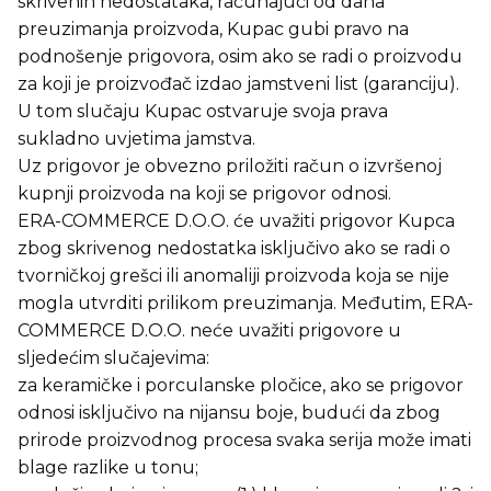
skrivenih nedostataka, računajući od dana
preuzimanja proizvoda, Kupac gubi pravo na
podnošenje prigovora, osim ako se radi o proizvodu
za koji je proizvođač izdao jamstveni list (garanciju).
U tom slučaju Kupac ostvaruje svoja prava
sukladno uvjetima jamstva.
Uz prigovor je obvezno priložiti račun o izvršenoj
kupnji proizvoda na koji se prigovor odnosi.
ERA-COMMERCE D.O.O. će uvažiti prigovor Kupca
zbog skrivenog nedostatka isključivo ako se radi o
tvorničkoj grešci ili anomaliji proizvoda koja se nije
mogla utvrditi prilikom preuzimanja. Međutim, ERA-
COMMERCE D.O.O. neće uvažiti prigovore u
sljedećim slučajevima:
za keramičke i porculanske pločice, ako se prigovor
odnosi isključivo na nijansu boje, budući da zbog
prirode proizvodnog procesa svaka serija može imati
blage razlike u tonu;