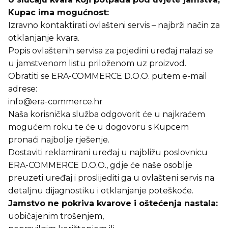
Kupac ima mogućnost:
Izravno kontaktirati ovlašteni servis – najbrži način za
otklanjanje kvara.
Popis ovlaštenih servisa za pojedini uređaj nalazi se
u jamstvenom listu priloženom uz proizvod.
Obratiti se ERA-COMMERCE D.O.O. putem e-mail
adrese:
info@era-commerce.hr
Naša korisnička služba odgovorit će u najkraćem
mogućem roku te će u dogovoru s Kupcem
pronaći najbolje rješenje.
Dostaviti reklamirani uređaj u najbližu poslovnicu
ERA-COMMERCE D.O.O., gdje će naše osoblje
preuzeti uređaj i proslijediti ga u ovlašteni servis na
detaljnu dijagnostiku i otklanjanje poteškoće.
Jamstvo ne pokriva kvarove i oštećenja nastala:
uobičajenim trošenjem,