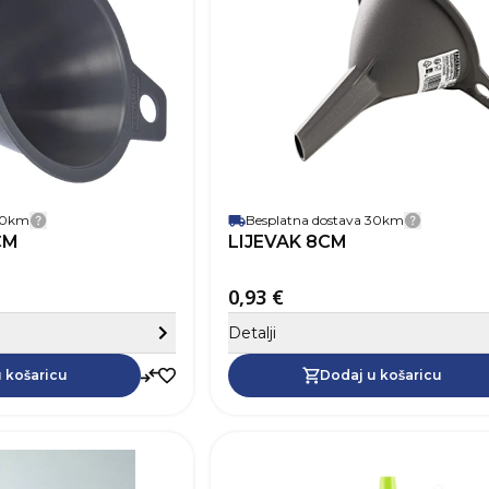
 30km
Besplatna dostava 30km
Detalji dostave
Detalji 
CM
LIJEVAK 8CM
0,93 €
Sakrij detalje
Detalji
Dodaj u košaricu
 košaricu
Dodaj u košaricu
SKU
Boja