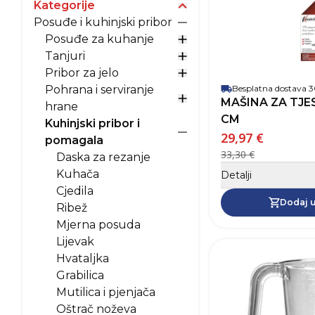
Kategorije
Prikaži opcije za kategori
Posuđe i kuhinjski pribor
Prikaži opcije za Posuđe 
Posuđe za kuhanje
Prikaži opcije za Posuđe
Tanjuri
Prikaži opcije za Tanjuri
Pribor za jelo
Prikaži opcije za Pribor z
Pohrana i serviranje
Besplatna dostava
MAŠINA ZA TJE
Prikaži opcije za Pohrana
hrane
CM
Kuhinjski pribor i
29,97 €
Prikaži opcije za Kuhinjs
pomagala
33,30 €
Daska za rezanje
Kuhača
Detalji
Cjedila
Dodaj u
Ribež
Mjerna posuda
Lijevak
Hvataljka
Grabilica
Mutilica i pjenjača
Oštrač noževa