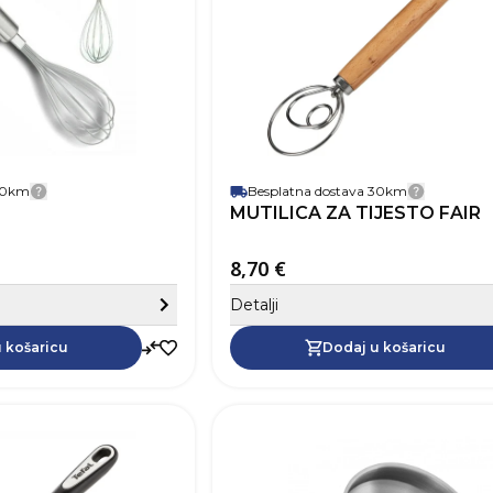
Materijal
Nehrđaju
 30km
Besplatna dostava 30km
Detalji dostave
Detalji 
MUTILICA ZA TIJESTO FAIR
8,70 €
Sakrij detalje
Detalji
Dodaj u košaricu
 košaricu
Dodaj u košaricu
SKU
Visina
Širina
Dubina