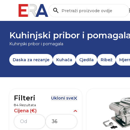
Pretraži
NASLOVNICA
/
DOMAĆINSTVO
/
POSUĐE I KUHINJS
Kuhinjski pribor i pomagal
Kuhinjski pribor i pomagala
Daska za rezanje
Kuhača
Cjedila
Ribež
Mjer
Filteri
Ukloni sve
84 Rezultata
Cijena (€)
Prikaži opcije za Cijena (