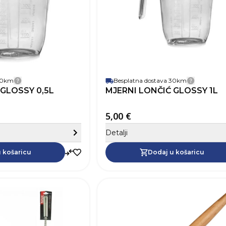
 30km
Besplatna dostava 30km
Detalji dostave
Detalji 
ribor za piće
 GLOSSY 0,5L
MJERNI LONČIĆ GLOSSY 1L
kolače
ije
5,00 €
ji namještaj
Sakrij detalje
Detalji
kstil
cija i čišćenje
Dodaj u košaricu
 košaricu
Dodaj u košaricu
igračke
SKU
Dužina
Širina
Boja