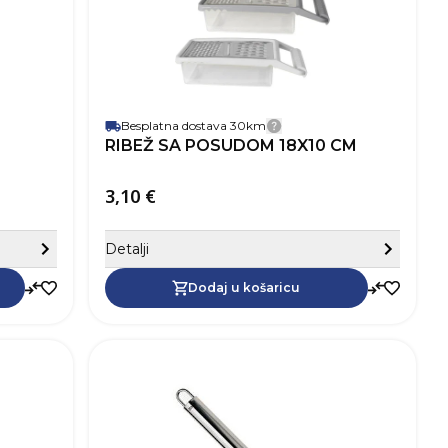
Besplatna dostava 30km
dostave
Detalji dostave
RIBEŽ SA POSUDOM 18X10 CM
3,10 €
Sakrij detalje
Sa
Detalji
Dodaj u košaricu
Dodaj u košaricu
254812
SKU
254811
SK
Prozirna
Boja
Prozirna
Duž
Plastika
Materijal
Plastika
Boj
Mat