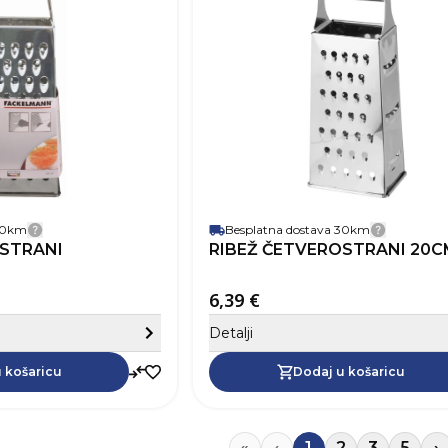
Širina
Dubina
Boja
Materijal
Nehrđaju
 30km
Besplatna dostava 30km
Detalji dostave
Detalji 
OSTRANI
RIBEŽ ČETVEROSTRANI 20C
6,39 €
Sakrij detalje
Detalji
Dodaj u košaricu
 košaricu
Dodaj u košaricu
«
‹
1
2
3
5
›