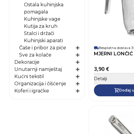
Ostala kuhinjska
pomagala
Kuhinjske vage
Kutija za kruh
Stalci i držači
Kuhinjski aparati
Čaše i pribor za piće
Besplatna dostava
Prikaži opcije za Čaše i p
MJERNI LONČIĆ
Sve za kolače
Prikaži opcije za Sve za 
Dekoracije
Prikaži opcije za Dekorac
3,90 €
Unutarnji namještaj
Prikaži opcije za Unutarn
Kućni tekstil
Detalji
Prikaži opcije za Kućni te
Organizacija i čišćenje
Prikaži opcije za Organiza
Koferi i igračke
Dodaj u
Prikaži opcije za Koferi i 