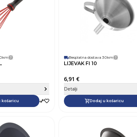
Boja
Crve
Materijal
 30km
Besplatna dostava 30km
Detalji dostave
Detalji 
L
LIJEVAK FI 10
6,91 €
Sakrij detalje
Detalji
Dodaj u košaricu
 košaricu
Dodaj u košaricu
SKU
Boja
Materijal