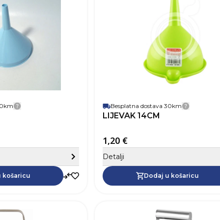
Materijal
 30km
Besplatna dostava 30km
Detalji dostave
Detalji 
LIJEVAK 14CM
1,20 €
Sakrij detalje
Detalji
Dodaj u košaricu
 košaricu
Dodaj u košaricu
SKU
Visina