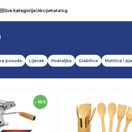
|
Sve kategorije
Akcije
Katalog
Otvori menu
KI PRIBOR
/
KUHINJSKI PRIBOR I POMAGALA
a
na posuda
Lijevak
Hvataljka
Grabilica
Mutilica i pj
SKU
Širina
- 10%
Materijal
€)