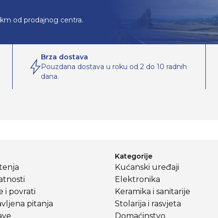
0km od prodajnog centra.
Brza dostava
Pouzdana dostava u roku od 2 do 10 radnih
dana.
Kategorije
štenja
Kućanski uređaji
atnosti
Elektronika
 i povrati
Keramika i sanitarije
vljena pitanja
Stolarija i rasvjeta
ave
Domaćinstvo