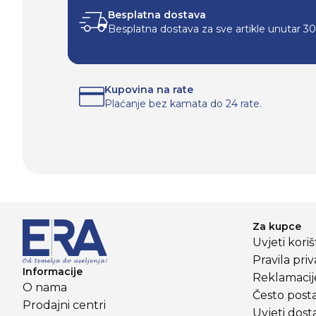
Besplatna dostava
Besplatna dostava za sve artikle unutar 3
Kupovina na rate
Plaćanje bez kamata do 24 rate.
Za kupce
Uvjeti kori
Pravila priv
Informacije
Reklamacije
O nama
Često posta
Prodajni centri
Uvjeti dost