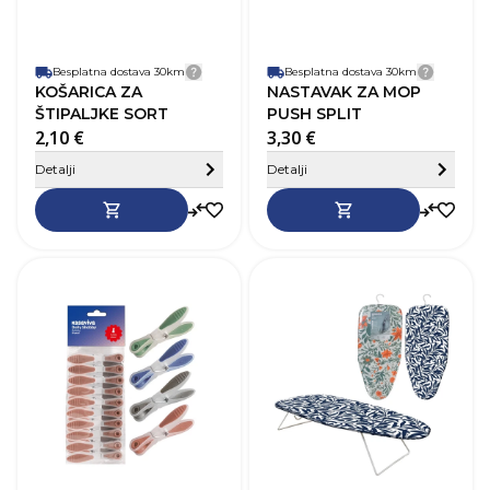
Besplatna dostava 30km
Detalji dostave
Besplatna dostava 30km
Detalji
KOŠARICA ZA
NASTAVAK ZA MOP
ŠTIPALJKE SORT
PUSH SPLIT
2,10 €
3,30 €
Sakrij detalje
Detalji
Detalji
SKU
275770
Materijal
Plastika
D
V
Š
K
p