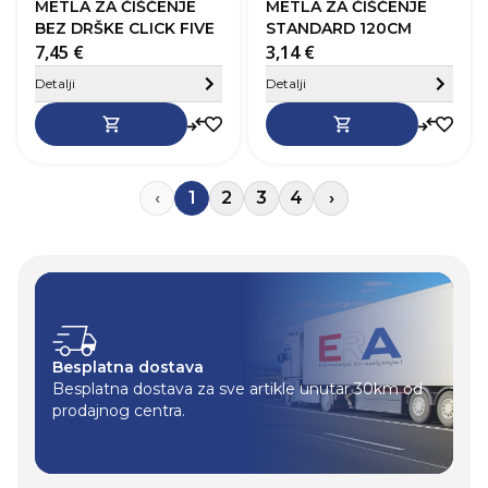
METLA ZA ČIŠĆENJE
METLA ZA ČIŠĆENJE
BEZ DRŠKE CLICK FIVE
STANDARD 120CM
7,45 €
3,14 €
Sakrij detalje
Detalji
Detalji
‹
1
2
3
4
›
Besplatna dostava
Besplatna dostava za sve artikle unutar 30km od
prodajnog centra.