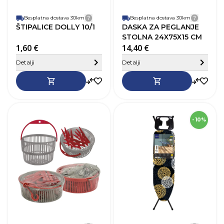
Besplatna dostava 30km
Detalji dostave
Besplatna dostava 30km
Detalji
ŠTIPALICE DOLLY 10/1
DASKA ZA PEGLANJE
STOLNA 24X75X15 CM
1,60 €
14,40 €
Sakrij detalje
Detalji
Detalji
SKU
275763
- 10%
D
V
Š
B
M