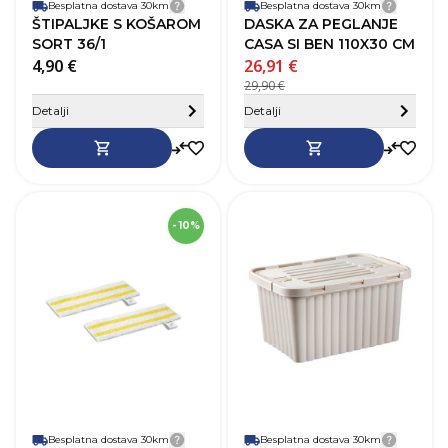
Besplatna dostava 30km
Detalji dostave
Besplatna dostava 30km
Detalji
ŠTIPALJKE S KOŠAROM
DASKA ZA PEGLANJE
SORT 36/1
CASA SI BEN 110X30 CM
4,90 €
26,91 €
29,90 €
Sakrij detalje
Detalji
Detalji
SKU
253971
- 10%
Dužina
34,5 cm
D
Visina
1 cm
V
Širina
11,5 cm
Š
B
M
Z
Besplatna dostava 30km
Detalji dostave
Besplatna dostava 30km
Detalji