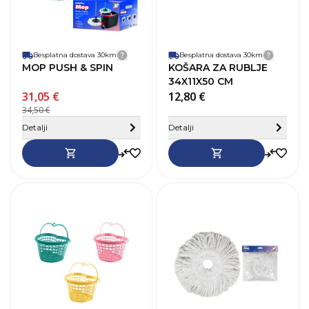
Besplatna dostava 30km
Detalji dostave
Besplatna dostava 30km
Detalji
MOP PUSH & SPIN
KOŠARA ZA RUBLJE
34X11X50 CM
31,05 €
12,80 €
34,50 €
Sakrij detalje
Detalji
Detalji
SKU
275796
B