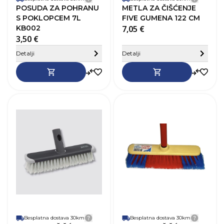
Detalji dostave
Detalji
POSUDA ZA POHRANU
METLA ZA ČIŠĆENJE
S POKLOPCEM 7L
FIVE GUMENA 122 CM
KB002
7,05 €
3,50 €
Sakrij detalje
Detalji
Detalji
SKU
264486
Dužina
15,5 cm
V
Visina
27,0 cm
Širina
5,0 cm
Težina
0,4 kg
Boja
Siva
Vrsta metle
Metla bez štapa
Besplatna dostava 30km
Detalji dostave
Besplatna dostava 30km
Detalji