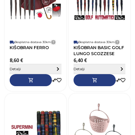
Besplatna dostava 30km
Detalji dostave
Besplatna dostava 30km
Detalji
KIŠOBRAN FERRO
KIŠOBRAN BASIC GOLF
LUNGO SCOZZESE
8,60 €
6,40 €
Sakrij detalje
Detalji
Detalji
SKU
275802
D
V
Š
M