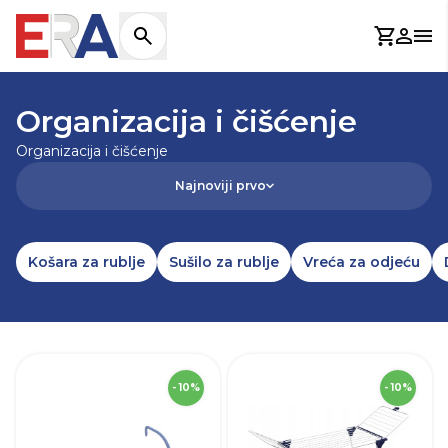
Košaric
Prijav
Otv
NASLOVNICA
/
DOMAĆINSTVO
/
ORGANIZACIJA I ČIŠĆENJE
Organizacija i čišćenje
Organizacija i čišćenje
Najnoviji prvo
Košara za rublje
Sušilo za rublje
Vreća za odjeću
SKU
276893
- 10%
- 10%
Dužina
118,0 cm
V
Visina
3,0 cm
Š
Širina
56,0 cm
D