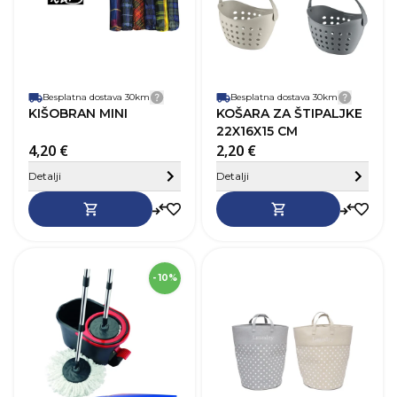
Besplatna dostava 30km
Detalji dostave
Besplatna dostava 30km
Detalji
KIŠOBRAN MINI
KOŠARA ZA ŠTIPALJKE
22X16X15 CM
4,20 €
2,20 €
Sakrij detalje
Detalji
Detalji
SKU
255719
- 10%
Boja
Crna
D
Materijal
Plastika
V
Zapremnina (L)
13 L
Š