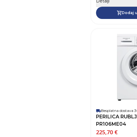
Detalji
Dodaj u
Besplatna dostava
PERILICA RUBL
PR106ME04
225,70 €