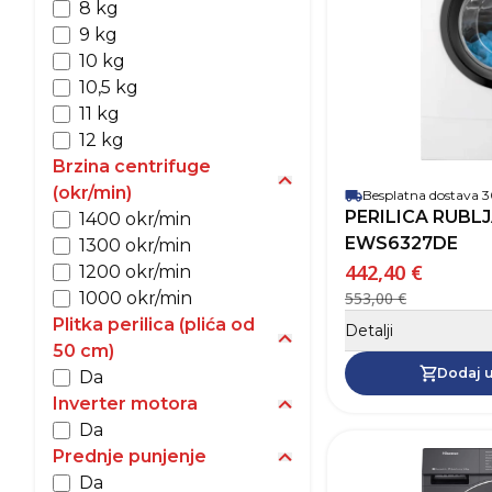
8 kg
9 kg
10 kg
10,5 kg
11 kg
12 kg
Brzina centrifuge
Prikaži opcije za Brzina 
(okr/min)
Besplatna dostava
PERILICA RUBL
1400 okr/min
EWS6327DE
1300 okr/min
442,40 €
1200 okr/min
1000 okr/min
553,00 €
Plitka perilica (plića od
Detalji
Prikaži opcije za Plitka p
50 cm)
Dodaj u
Da
Inverter motora
Prikaži opcije za Inverte
Da
Prednje punjenje
Prikaži opcije za Prednj
Da