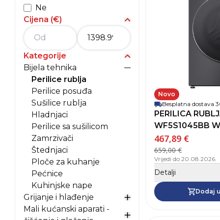
Ne
Cijena (€)
Prikaži opcije za Cijena (
Kategorije
Prikaži opcije za kategori
Bijela tehnika
Prikaži opcije za Bijela t
Perilice rublja
Perilice posuđa
Novo
Sušilice rublja
Besplatna dostava
PERILICA RUBL
Hladnjaci
WF5S1045BB W
Perilice sa sušilicom
467,89 €
Zamrzivači
Štednjaci
659,00 €
Vrijedi do 20.08.2026.
Ploče za kuhanje
Detalji
Pećnice
Kuhinjske nape
Dodaj u
Grijanje i hlađenje
Prikaži opcije za Grijanje
Mali kućanski aparati -