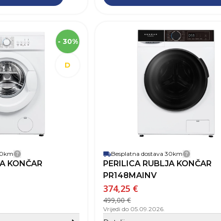
SKU
Visina
- 30%
Širina
Dubina
D
Robna marka
Težina
Boja
Jamstvo
Energetski razred
Kapacitet punjenja
Slim
Brzina centrifuge (okr/min)
1000 
 30km
Plitka perilica (plića od 50 cm)
Besplatna dostava 30km
Detalji dostave
Detalji 
JA KONČAR
PERILICA RUBLJA KONČAR
Odgođeni početak
Prednje punjenje
PR148MAINV
Brzi program
374,25 €
Broj programa
499,00 €
Vrijedi do 05.09.2026.
Sakrij detalje