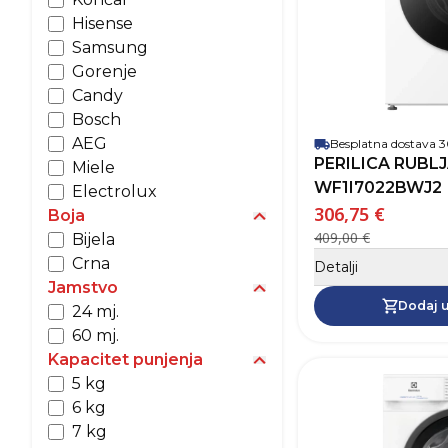
Hisense
Samsung
Gorenje
Candy
Bosch
AEG
Besplatna dostava
PERILICA RUBL
Miele
WF1I7022BWJ2
Electrolux
306,75 €
Boja
Prikaži opcije za Boja
409,00 €
Bijela
Crna
Detalji
Jamstvo
Prikaži opcije za Jamstvo
Dodaj u
24 mj.
60 mj.
Kapacitet punjenja
Prikaži opcije za Kapacit
5 kg
6 kg
7 kg