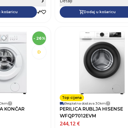
Detalji
Dodaj u košaricu
 košaricu
Dodaj u košaricu
SKU
Visina
- 26%
Širina
Dubina
D
Robna marka
Težina
Boja
Jamstvo
Energetski razred
Kapacitet punjenja
Slim
Brzina centrifuge (okr/min)
1000 
Top cijena
 30km
Plitka perilica (plića od 50 cm)
Besplatna dostava 30km
Detalji dostave
Detalji 
JA KONČAR
PERILICA RUBLJA HISENSE
Odgođeni početak
Prednje punjenje
WFQP7012EVM
Razina buke (dB)
244,12 €
Brzi program