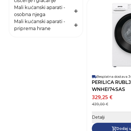
Prikaži opcije za Mali kuć
čišćenje i glačanje
Mali kućanski aparati -
Prikaži opcije za Mali ku
osobna njega
Mali kućanski aparati -
Prikaži opcije za Mali ku
priprema hrane
Besplatna dostava
PERILICA RUBL
WNHEI74SAS
329,25 €
439,00 €
Detalji
Dodaj u