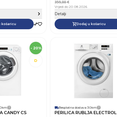
359,00 €
Broj programa
Vrijedi do 20.08.2026.
Sakrij detalje
Detalji
Dodaj u košaricu
 košaricu
Dodaj u košaricu
SKU
Visina
- 20%
Širina
Dubina
D
Robna marka
Težina
Boja
Jamstvo
Aqua stop
Energetski razred
Kapacitet punjenja
Brzina centrifuge (okr/min)
1000 
 30km
Plitka perilica (plića od 50 cm)
Besplatna dostava 30km
Detalji dostave
Detalji 
JA CANDY CS
PERILICA RUBLJA ELECTRO
Prednje punjenje