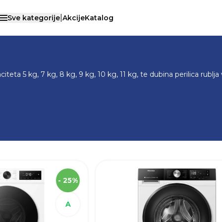
|
Sve kategorije
Akcije
Katalog
Otvori menu
A
/
PERILICE RUBLJA
iteta 5 kg, 7 kg, 8 kg, 9 kg, 10 kg, 11 kg, te dubina perilica rub
SKU
Visina
- 25%
Širina
Dubina
 marka
A
Robna marka
Težina