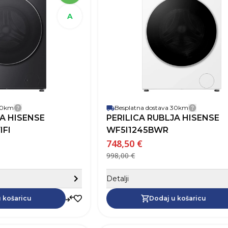
Širina
Dubina
A
Robna marka
€)
Težina
Boja
Jamstvo
je
Energetski razred
ehnika
Kapacitet punjenja
Brzina centrifuge (okr/min)
1400
Inverter motora
 30km
Prednje punjenje
Besplatna dostava 30km
Detalji dostave
Detalji 
JA HISENSE
PERILICA RUBLJA HISENSE
Razina buke (dB)
IFI
Automatsko ponovno uključivanje
WF5I1245BWR
Brzi program
748,50 €
Broj programa
998,00 €
Sakrij detalje
Detalji
Dodaj u košaricu
 košaricu
Dodaj u košaricu
 i hlađenje