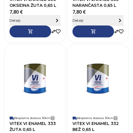
OKSIDNA ŽUTA 0,65 L
NARANČASTA 0,65 L
7,80 €
7,80 €
Sakrij detalje
Detalji
Detalji
SKU
368362
Robna marka
Vitex
R
Boja
Žuta
B
Zapremnina (L)
0,65 L
Z
Pokrivnost
12–14 m²/L
P
Vrijeme sušenja
20-24h
V
Baza
Na bazi otapala
B
Perivost
Da
P
Paropropusnost
Niska
P
Završni izgled
Sjaj
Z
Besplatna dostava 30km
Detalji dostave
Besplatna dostava 30km
Detalji
VITEX VI ENAMEL 333
VITEX VI ENAMEL 332
ŽUTA 0,65 L
BEŽ 0,65 L