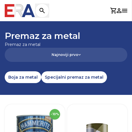
Košaric
Prijav
Otv
NASLOVNICA
/
GRAĐEVINA I BOJE
/
BOJE I LAKOVI
/
PREMAZ ZA 
Premaz za metal
Premaz za metal
Najnoviji prvo
Boja za metal
Specijalni premaz za metal
SKU
236123
- 10%
Robna marka
Hammerite
R
Boja
Siva
B
Zapremnina (L)
0,75 L
Z