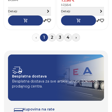
15,80 €
17,55 €
Sakrij detalje
Detalji
Detalji
‹
1
2
3
4
›
Besplatna dostava
Besplatna dostava za sve artikle unutar 30km od
prodajnog centra.
Kupovina na rate