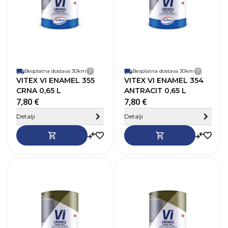
Vrijeme sušenja
20-24h
V
Baza
Na bazi otapala
B
Perivost
Da
P
Paropropusnost
Niska
P
Završni izgled
Sjaj
Z
Besplatna dostava 30km
Detalji dostave
Besplatna dostava 30km
Detalji
VITEX VI ENAMEL 355
VITEX VI ENAMEL 354
CRNA 0,65 L
ANTRACIT 0,65 L
7,80 €
7,80 €
Sakrij detalje
Detalji
Detalji
SKU
368361
Robna marka
Vitex
R
Boja
Siva
B
Zapremnina (L)
0,65 L
Z
Pokrivnost
12–14 m²/L
P
Vrijeme sušenja
20-24h
V