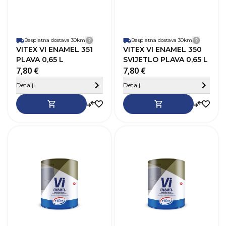
Paropropusnost
Niska
P
Završni izgled
Sjaj
Z
Besplatna dostava 30km
Detalji dostave
Besplatna dostava 30km
Detalji
VITEX VI ENAMEL 351
VITEX VI ENAMEL 350
PLAVA 0,65 L
SVIJETLO PLAVA 0,65 L
7,80 €
7,80 €
Sakrij detalje
Detalji
Detalji
SKU
368355
Robna marka
Vitex
R
Boja
Zelena
B
Zapremnina (L)
0,65 L
Z
Pokrivnost
12–14 m²/L
P
Vrijeme sušenja
20-24h
V
Baza
Na bazi otapala
B
Perivost
Da
P
Paropropusnost
Niska
P