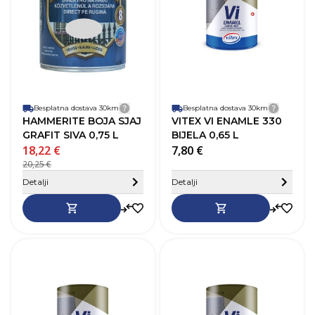
Pokrivnost
8–10 m²/L
P
Vrijeme sušenja
4-6h
V
Baza
Na bazi otapala
B
Perivost
Da
P
Paropropusnost
Niska
P
Završni izgled
Sjaj
Z
Besplatna dostava 30km
Detalji dostave
Besplatna dostava 30km
Detalji
HAMMERITE BOJA SJAJ
VITEX VI ENAMLE 330
GRAFIT SIVA 0,75 L
BIJELA 0,65 L
18,22 €
7,80 €
20,25 €
Sakrij detalje
Detalji
Detalji
SKU
268353
Robna marka
Vitex
R
Boja
Crna
B
Zapremnina (L)
0,65 L
Z
Pokrivnost
12–14 m²/L
P