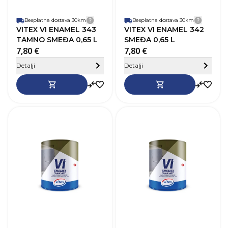
Besplatna dostava 30km
Detalji dostave
Besplatna dostava 30km
Detalji
VITEX VI ENAMEL 343
VITEX VI ENAMEL 342
TAMNO SMEĐA 0,65 L
SMEĐA 0,65 L
7,80 €
7,80 €
Sakrij detalje
Detalji
Detalji
SKU
368357
Robna marka
Vitex
R
Boja
Tamno crvena
B
Zapremnina (L)
0,65 L
Z
Pokrivnost
12–14 m²/L
P
Vrijeme sušenja
20-24h
V
Baza
Na bazi otapala
B
Perivost
Da
P
Paropropusnost
Niska
P
Završni izgled
Sjaj
Z