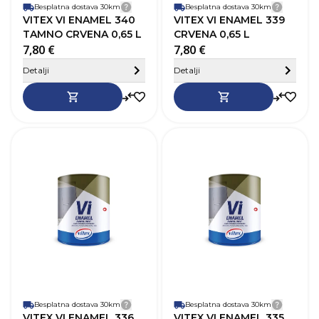
Besplatna dostava 30km
Detalji dostave
Besplatna dostava 30km
Detalji
VITEX VI ENAMEL 340
VITEX VI ENAMEL 339
TAMNO CRVENA 0,65 L
CRVENA 0,65 L
7,80 €
7,80 €
Sakrij detalje
Detalji
Detalji
SKU
368359
Robna marka
Vitex
R
Boja
Žuta
B
Zapremnina (L)
0,65 L
Z
Pokrivnost
12–14 m²/L
P
Vrijeme sušenja
20-24h
V
Baza
Na bazi otapala
B
Perivost
Da
P
Paropropusnost
Niska
P
Završni izgled
Sjaj
Z
Besplatna dostava 30km
Detalji dostave
Besplatna dostava 30km
Detalji
VITEX VI ENAMEL 336
VITEX VI ENAMEL 335