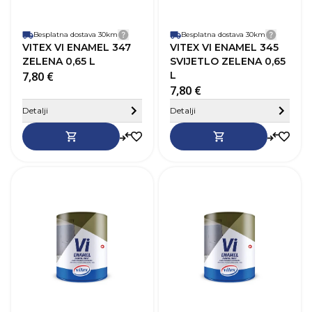
Završni izgled
Sjaj
Z
Besplatna dostava 30km
Detalji dostave
Besplatna dostava 30km
Detalji
VITEX VI ENAMEL 347
VITEX VI ENAMEL 345
ZELENA 0,65 L
SVIJETLO ZELENA 0,65
7,80 €
L
7,80 €
Sakrij detalje
Detalji
Detalji
SKU
368358
Robna marka
Vitex
R
Boja
Tamno smeđa
B
Zapremnina (L)
0,65 L
Z
Pokrivnost
12–14 m²/L
P
Vrijeme sušenja
20-24h
V
Baza
Na bazi otapala
B
Perivost
Da
P
Paropropusnost
Niska
P
Završni izgled
Sjaj
Z