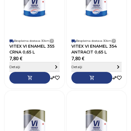
Vrijeme sušenja
20-24h
V
Baza
Na bazi otapala
B
Perivost
Da
P
Paropropusnost
Niska
P
Završni izgled
Sjaj
Z
Besplatna dostava 30km
Detalji dostave
Besplatna dostava 30km
Detalji
VITEX VI ENAMEL 355
VITEX VI ENAMEL 354
CRNA 0,65 L
ANTRACIT 0,65 L
7,80 €
7,80 €
Sakrij detalje
Detalji
Detalji
SKU
368361
Robna marka
Vitex
R
Boja
Siva
B
Zapremnina (L)
0,65 L
Z
Pokrivnost
12–14 m²/L
P
Vrijeme sušenja
20-24h
V