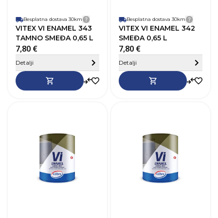
Besplatna dostava 30km
Detalji dostave
Besplatna dostava 30km
Detalji
VITEX VI ENAMEL 343
VITEX VI ENAMEL 342
TAMNO SMEĐA 0,65 L
SMEĐA 0,65 L
7,80 €
7,80 €
Sakrij detalje
Detalji
Detalji
SKU
368357
Robna marka
Vitex
R
Boja
Tamno crvena
B
Zapremnina (L)
0,65 L
Z
Pokrivnost
12–14 m²/L
P
Vrijeme sušenja
20-24h
V
Baza
Na bazi otapala
B
Perivost
Da
P
Paropropusnost
Niska
P
Završni izgled
Sjaj
Z