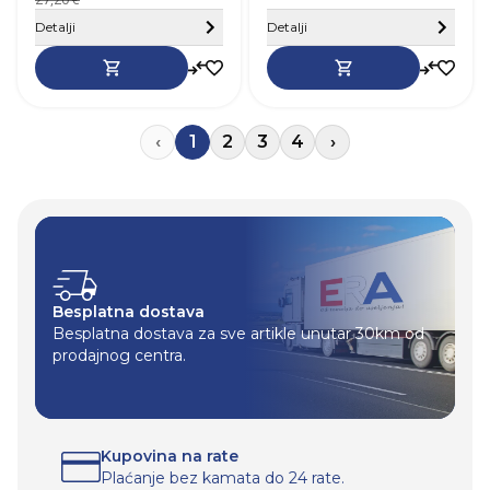
Sakrij detalje
Detalji
Detalji
‹
1
2
3
4
›
Besplatna dostava
Besplatna dostava za sve artikle unutar 30km od
prodajnog centra.
Kupovina na rate
Plaćanje bez kamata do 24 rate.