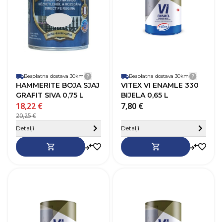
Pokrivnost
8–10 m²/L
P
Vrijeme sušenja
4-6h
V
Baza
Na bazi otapala
B
Perivost
Da
P
Paropropusnost
Niska
P
Završni izgled
Sjaj
Z
Besplatna dostava 30km
Detalji dostave
Besplatna dostava 30km
Detalji
HAMMERITE BOJA SJAJ
VITEX VI ENAMLE 330
GRAFIT SIVA 0,75 L
BIJELA 0,65 L
18,22 €
7,80 €
20,25 €
Sakrij detalje
Detalji
Detalji
SKU
268353
Robna marka
Vitex
R
Boja
Crna
B
Zapremnina (L)
0,65 L
Z
Pokrivnost
12–14 m²/L
P