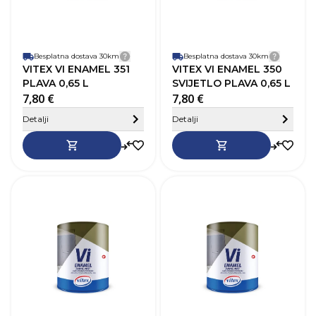
Paropropusnost
Niska
P
Završni izgled
Sjaj
Z
Besplatna dostava 30km
Detalji dostave
Besplatna dostava 30km
Detalji
VITEX VI ENAMEL 351
VITEX VI ENAMEL 350
PLAVA 0,65 L
SVIJETLO PLAVA 0,65 L
7,80 €
7,80 €
Sakrij detalje
Detalji
Detalji
SKU
368355
Robna marka
Vitex
R
Boja
Zelena
B
Zapremnina (L)
0,65 L
Z
Pokrivnost
12–14 m²/L
P
Vrijeme sušenja
20-24h
V
Baza
Na bazi otapala
B
Perivost
Da
P
Paropropusnost
Niska
P