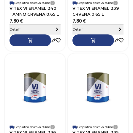
Besplatna dostava 30km
Detalji dostave
Besplatna dostava 30km
Detalji
VITEX VI ENAMEL 340
VITEX VI ENAMEL 339
TAMNO CRVENA 0,65 L
CRVENA 0,65 L
7,80 €
7,80 €
Sakrij detalje
Detalji
Detalji
SKU
368359
Robna marka
Vitex
R
Boja
Žuta
B
Zapremnina (L)
0,65 L
Z
Pokrivnost
12–14 m²/L
P
Vrijeme sušenja
20-24h
V
Baza
Na bazi otapala
B
Perivost
Da
P
Paropropusnost
Niska
P
Završni izgled
Sjaj
Z
Besplatna dostava 30km
Detalji dostave
Besplatna dostava 30km
Detalji
VITEX VI ENAMEL 336
VITEX VI ENAMEL 335