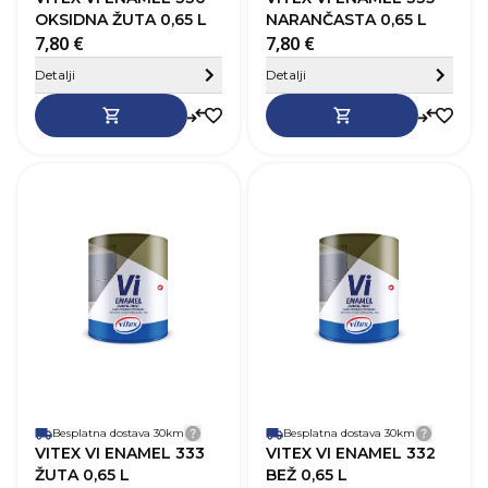
OKSIDNA ŽUTA 0,65 L
NARANČASTA 0,65 L
7,80 €
7,80 €
Sakrij detalje
Detalji
Detalji
SKU
368362
Robna marka
Vitex
R
Boja
Žuta
B
Zapremnina (L)
0,65 L
Z
Pokrivnost
12–14 m²/L
P
Vrijeme sušenja
20-24h
V
Baza
Na bazi otapala
B
Perivost
Da
P
Paropropusnost
Niska
P
Završni izgled
Sjaj
Z
Besplatna dostava 30km
Detalji dostave
Besplatna dostava 30km
Detalji
VITEX VI ENAMEL 333
VITEX VI ENAMEL 332
ŽUTA 0,65 L
BEŽ 0,65 L