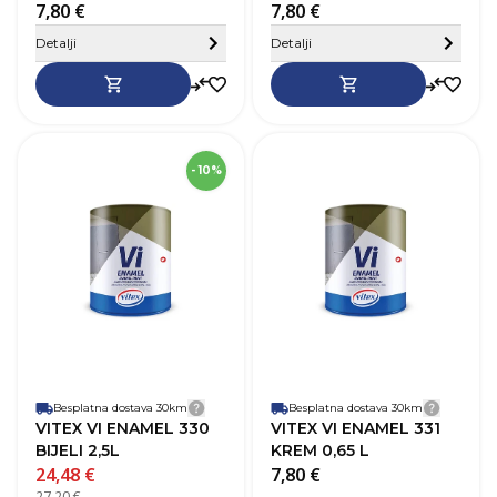
7,80 €
7,80 €
Sakrij detalje
Detalji
Detalji
SKU
268576
- 10%
Robna marka
Vitex
R
Boja
Bijela
B
Zapremnina (L)
2,5 L
Z
Pokrivnost
12–14 m²/L
P
Vrijeme sušenja
20-24h
V
Baza
Na bazi otapala
B
Perivost
Da
P
Paropropusnost
Niska
P
Završni izgled
Sjaj
Z
Besplatna dostava 30km
Detalji dostave
Besplatna dostava 30km
Detalji
VITEX VI ENAMEL 330
VITEX VI ENAMEL 331
BIJELI 2,5L
KREM 0,65 L
24,48 €
7,80 €
27,20 €