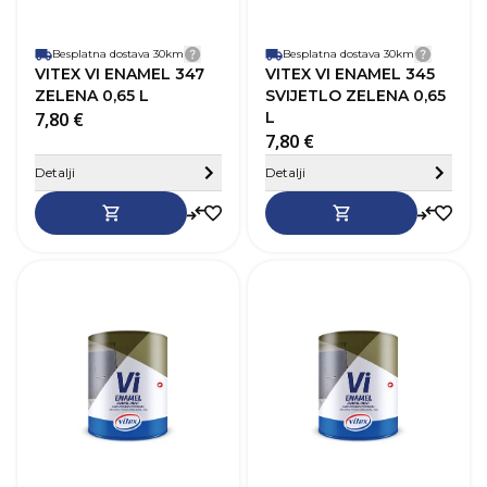
Završni izgled
Sjaj
Z
Besplatna dostava 30km
Detalji dostave
Besplatna dostava 30km
Detalji
VITEX VI ENAMEL 347
VITEX VI ENAMEL 345
ZELENA 0,65 L
SVIJETLO ZELENA 0,65
7,80 €
L
7,80 €
Sakrij detalje
Detalji
Detalji
SKU
368358
Robna marka
Vitex
R
Boja
Tamno smeđa
B
Zapremnina (L)
0,65 L
Z
Pokrivnost
12–14 m²/L
P
Vrijeme sušenja
20-24h
V
Baza
Na bazi otapala
B
Perivost
Da
P
Paropropusnost
Niska
P
Završni izgled
Sjaj
Z