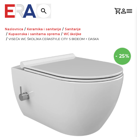
Košaric
Prijav
Otv
Naslovnica
/
Keramika i sanitarije
/
Sanitarije
/
Kupaonska i sanitarna oprema
/
WC školjke
/
VISEĆA WC ŠKOLJKA CERASTYLE CITY S BIDEOM + DASKA
- 25%