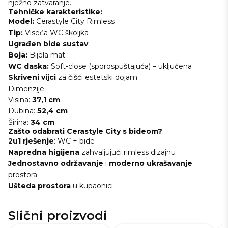
nježno zatvaranje.
Tehničke karakteristike:
Model:
Cerastyle City Rimless
Tip:
Viseća WC školjka
Ugrađen bide sustav
Boja:
Bijela mat
WC daska:
Soft-close (sporospuštajuća) – uključena
Skriveni vijci
za čišći estetski dojam
Dimenzije:
Visina:
37,1 cm
Dubina:
52,4 cm
Širina:
34 cm
Zašto odabrati Cerastyle City s bideom?
2u1 rješenje
: WC + bide
Napredna
higijena
zahvaljujući rimless dizajnu
Jednostavno
održavanje
i
moderno
ukrašavanje
prostora
Ušteda
prostora
u kupaonici
Slični proizvodi