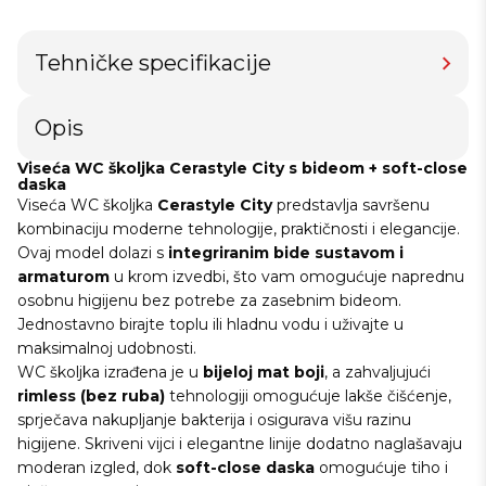
Tehničke specifikacije
Opis
Viseća WC školjka Cerastyle City s bideom + soft-close
daska
Viseća WC školjka
Cerastyle City
predstavlja savršenu
kombinaciju moderne tehnologije, praktičnosti i elegancije.
Ovaj model dolazi s
integriranim bide sustavom i
armaturom
u krom izvedbi, što vam omogućuje naprednu
osobnu higijenu bez potrebe za zasebnim bideom.
Jednostavno birajte toplu ili hladnu vodu i uživajte u
maksimalnoj udobnosti.
WC školjka izrađena je u
bijeloj mat boji
, a zahvaljujući
rimless (bez ruba)
tehnologiji omogućuje lakše čišćenje,
sprječava nakupljanje bakterija i osigurava višu razinu
higijene. Skriveni vijci i elegantne linije dodatno naglašavaju
moderan izgled, dok
soft-close daska
omogućuje tiho i