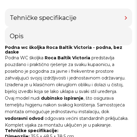
Tehničke specifikacije
Opis
Podna wc školjka Roca Baltik Victoria - podna, bez
daske
Podna WC školjka
Roca Baltik Victoria
predstavlja
pouzdano i praktično rješenje za svaku kupaonicu, a
posebno je pogodna za javne i frekventne prostore
zahvaljujući svojoj izdržljivosti i jednostavnom održavanju.
Izrađena je u klasičnom okruglom obliku i dolazi u čistoj,
bijeloj izvedbi koja se lako uklapa u svaki stil uređenja.
Ovaj model nudi
dubinsko ispiranje
, što osigurava
temeljitu higijenu nakon svakog korištenja. Samostojeća
montaža omogućuje jednostavnu instalaciju, dok
vodoravni odvod
odgovara većini standardnih priključaka.
Komplet vijaka za montažu uključen je u pakiranje.
Tehničke specifikacije:
Dimenzije:
35,5 × 48,5 × 38,5 cm