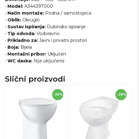
•
Model:
A344397000
•
Način montaže:
Podna / samostojeća
•
Oblik:
Okruglo
•
Sustav ispiranja:
Dubinsko ispiranje
•
Tip odvoda:
Vodoravno
•
Prikladno za:
Javni i privatni prostori
•
Boja:
Bijela
•
Montažni pribor:
Uključen
•
WC daska:
Nije uključena
Slični proizvodi
SKU
259119
S
- 20%
- 29%
Visina
40,0 cm
Vi
Širina
35,7 cm
Ši
Dubina
57,7 cm
Du
Težina
16,0 kg
Te
Boja
Bijela
Bo
Jamstvo
60 mj.
Na
ug
Način
Stojeća -
šk