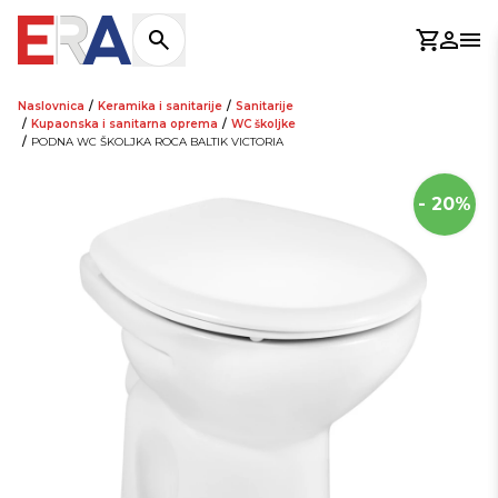
Košaric
Prijav
Otv
Naslovnica
/
Keramika i sanitarije
/
Sanitarije
/
Kupaonska i sanitarna oprema
/
WC školjke
/
PODNA WC ŠKOLJKA ROCA BALTIK VICTORIA
- 20%