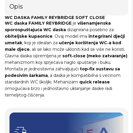
Opis
WC DASKA FAMILY REYBRIDGE SOFT CLOSE
WC daska FAMILY REYBRIDGE
je
višenamjenska
sporospuštajuća WC daska
dizajnirana posebno za
obiteljske kupaonice
. Ovaj model ima
integrirani dječji
umetak
, koji je idealan za
učenje korištenja WC‑a kod
male djece
, ali se lako može ukloniti kad se više ne koristi.
Glavna daska opremljena je
soft‑close (meko zatvaranje)
mehanizmom koji sprječava naglo spuštanje i buku.
Montaža je jednostavna zahvaljujući
top‑fix sustavu sa
podesivim šarkama
, a daska je kompatibilna s većinom
standardnih WC školjki. Mehanizam
quick release
omogućava brzo i jednostavno uklanjanje daske radi
temeljitog čišćenja.