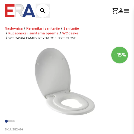
Košaric
Prijav
Otv
Naslovnica
/
Keramika i sanitarije
/
Sanitarije
/
Kupaonska i sanitarna oprema
/
WC daske
/
WC DASKA FAMILY REYBRIDGE SOFT CLOSE
- 15%
SKU: 282434