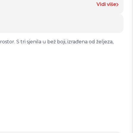
Vidi više
or. S tri sjenila u bež boji, izrađena od željeza,