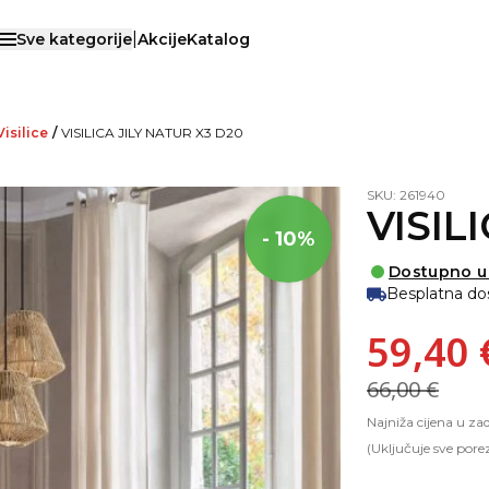
|
Sve kategorije
Akcije
Katalog
Otvori menu
Visilice
/
VISILICA JILY NATUR X3 D20
SKU: 261940
VISIL
- 10%
Dostupno u
Besplatna do
59,40 
66,00 €
Najniža cijena u za
(Uključuje sve pore