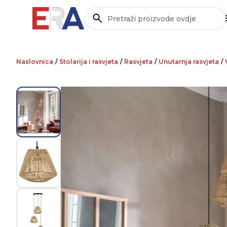
Pretraži
Naslovnica
/
Stolarija i rasvjeta
/
Rasvjeta
/
Unutarnja rasvjeta
/