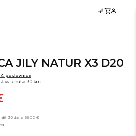
Usporedi
Košarica
Prijavi se
ICA JILY NATUR X3 D20
 4 poslovnice
stava unutar 30 km
€
dnjih 30 dana: 66,00 €
ze)