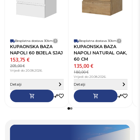
Materijal
MDF
Na
Način ugradnje
Viseća
S 
Vrsta
Kupaonski
Pr
ormarića
ormarić
Ši
S umivaonikom
Ne
So
Prednja strana
Ladice
Širina baze (cm)
59,4 cm
Besplatna dostava 30km
Detalji dostave
Besplatna dostava 30km
Detalji 
Soft-close zatvaranje
Ne
KUPAONSKA BAZA
KUPAONSKA BAZA
NAPOLI 60 BIJELA SJAJ
NAPOLI NATURAL OAK,
153,75 €
60 CM
2
135,00 €
205,00 €
3
Vrijedi do 20.08.2026.
V
180,00 €
Vrijedi do 20.08.2026.
Sakrij detalje
S
Detalji
Detalji
D