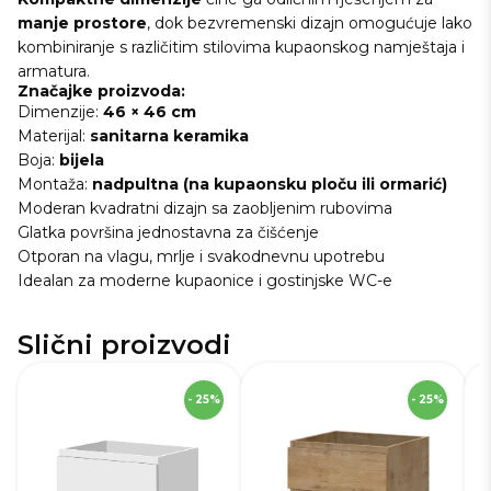
manje prostore
, dok bezvremenski dizajn omogućuje lako
kombiniranje s različitim stilovima kupaonskog namještaja i
armatura.
Značajke proizvoda:
Dimenzije:
46 × 46 cm
Materijal:
sanitarna keramika
Boja:
bijela
Montaža:
nadpultna (na kupaonsku ploču ili ormarić)
Moderan kvadratni dizajn sa zaobljenim rubovima
Glatka površina jednostavna za čišćenje
Otporan na vlagu, mrlje i svakodnevnu upotrebu
Idealan za moderne kupaonice i gostinjske WC-e
Slični proizvodi
SKU
228499
S
- 25%
- 25%
Visina
50 cm
Du
Širina
59,4 cm
Vi
Dubina
47,5 cm
Ši
Boja
Bijela sjaj
Bo