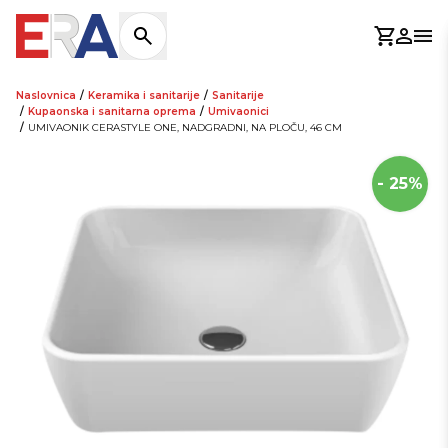
Košaric
Prijav
Otv
Naslovnica
/
Keramika i sanitarije
/
Sanitarije
/
Kupaonska i sanitarna oprema
/
Umivaonici
/
UMIVAONIK CERASTYLE ONE, NADGRADNI, NA PLOČU, 46 CM
- 25%