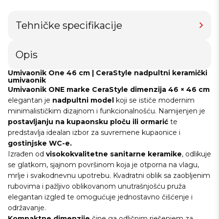
Tehničke specifikacije
Opis
Umivaonik One 46 cm | CeraStyle nadpultni keramički
umivaonik
Umivaonik
ONE
marke
CeraStyle
dimenzija
46 × 46 cm
elegantan je
nadpultni model
koji se ističe modernim
minimalističkim dizajnom i funkcionalnošću. Namijenjen je
postavljanju na kupaonsku ploču ili ormarić
te
predstavlja idealan izbor za suvremene kupaonice i
gostinjske WC-e.
Izrađen od
visokokvalitetne
sanitarne keramike
, odlikuje
se glatkom, sjajnom površinom koja je otporna na vlagu,
mrlje i svakodnevnu upotrebu. Kvadratni oblik sa zaobljenim
rubovima i pažljivo oblikovanom unutrašnjošću pruža
elegantan izgled te omogućuje jednostavno čišćenje i
održavanje.
Kompaktne dimenzije
čine ga odličnim rješenjem za