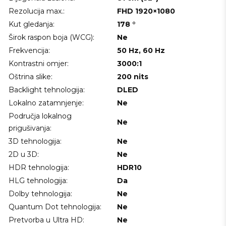
Rezolucija max.:
FHD 1920×1080
Kut gledanja:
178 °
Širok raspon boja (WCG):
Ne
Frekvencija:
50 Hz, 60 Hz
Kontrastni omjer:
3000:1
Oštrina slike:
200 nits
Backlight tehnologija:
DLED
Lokalno zatamnjenje:
Ne
Područja lokalnog
Ne
prigušivanja:
3D tehnologija:
Ne
2D u 3D:
Ne
HDR tehnologija:
HDR10
HLG tehnologija:
Da
Dolby tehnologija:
Ne
Quantum Dot tehnologija:
Ne
Pretvorba u Ultra HD:
Ne