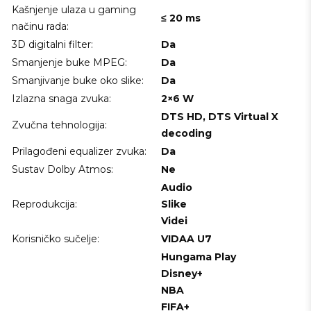
Kašnjenje ulaza u gaming
≤ 20 ms
načinu rada:
3D digitalni filter:
Da
Smanjenje buke MPEG:
Da
Smanjivanje buke oko slike:
Da
Izlazna snaga zvuka:
2×6 W
DTS HD, DTS Virtual X
Zvučna tehnologija:
decoding
Prilagođeni equalizer zvuka:
Da
Sustav Dolby Atmos:
Ne
Audio
Reprodukcija:
Slike
Videi
Korisničko sučelje:
VIDAA U7
Hungama Play
Disney+
NBA
FIFA+