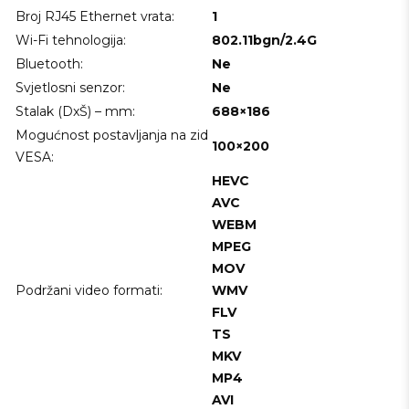
Broj RJ45 Ethernet vrata:
1
Wi-Fi tehnologija:
802.11bgn/2.4G
Bluetooth:
Ne
Svjetlosni senzor:
Ne
Stalak (DxŠ) – mm:
688×186
Mogućnost postavljanja na zid
100×200
VESA:
HEVC
AVC
WEBM
MPEG
MOV
Podržani video formati:
WMV
FLV
TS
MKV
MP4
AVI