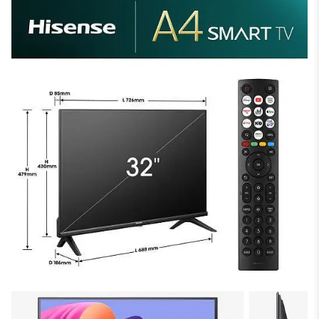
HD Smart TV
hisense32A4N
32A4N
32 '' A4N | HD Smart TV HD 60 Hz