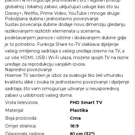
platforma omogućuje jednostavan, brz i siguran pristup
globalnoj i lokalnoj zabavi, uključujući usluge kao što su
Disney+, Netflix, Prime Video, YouTube i mnoge druge.
Poboljšana dubina i jednostavno povezivanje
Sustav povećanja dubine dodaje novu dimenziju gledanju
razlikovanjem različitih elemenata u scenama,
podešavanjem jasnoće i oštrine i dodavanjem dubine gdje
je to potrebno. Funkcija Share-to-TV olakšava dijeljenje
vašeg omiljenog sadržaja s vašeg uređaja izravno na TV, a
uz više HDMI, USB i Wi-Fi ulaza, možete spojiti TV na razne
uređaje za reprodukciju vanjskih izvora.
Napredno povezivanje
Hisense TV savršen je izbor za svakoga tko želi vrhunsku
kvalitetu slike i zvuka te jednostavno povezivanje i dijeljenje
sadržaja, što vam omogućuje uživanje u neusporedivoj
zabavi u udobnosti vašeg doma.
Vrsta televizora:
FHD Smart TV
Materijal:
Plastika
Boja proizvoda:
Crna
Omjer stranica:
16:9
Dijagonala zaslona:
81 cm (32")