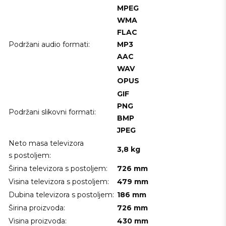
MPEG
WMA
FLAC
Podržani audio formati:
MP3
AAC
WAV
OPUS
GIF
PNG
Podržani slikovni formati:
BMP
JPEG
Neto masa televizora
3,8 kg
s postoljem:
Širina televizora s postoljem:
726 mm
Visina televizora s postoljem:
479 mm
Dubina televizora s postoljem:
186 mm
Širina proizvoda:
726 mm
Visina proizvoda:
430 mm