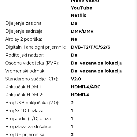
Prime Video
YouTube
Netflix
Dijeljenje zaslona:
Da
Dijeljenje sadržaja:
DMP/DMR
Airplay 2 podrška:
Ne
Digitalni i analogni prijemnik:
DVB-T2/T/C/S2/S
Roditeljski nadzor:
Da
Osobna videoteka (PVR):
Da, vezana za lokaciju
Vremenski odmak:
Da, vezana za lokaciju
Standardno sučelje (CI+):
V2.0
Priključak HDMI1:
HDMI1.4/ARC
Priključak HDMI2:
HDMI1.4
Broj USB priključaka (2.0):
2
Broj S/PDIF izlaza:
1
Broj audio (L/D) ulaza:
1
Broj izlaza za slušalice:
1
Broj RF prijemnika:
2