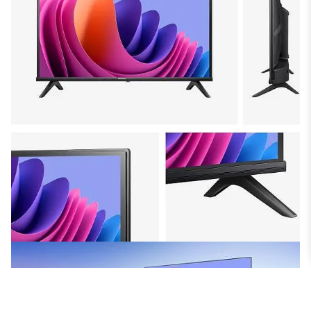
Direct Full Array
Hisense tehnologija Direct Full Array
pretvara vaš zaslon u precizno platno.
Svaki kut pomno osigurava
najbogatije boje za dosljedno
zadivljujuću sliku na cijelom zaslonu.