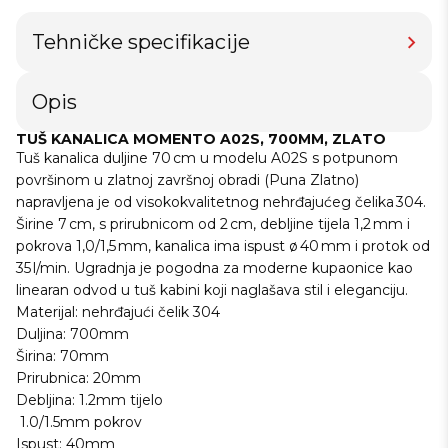
Tehničke specifikacije
Opis
TUŠ KANALICA MOMENTO A02S, 700MM, ZLATO
Tuš kanalica duljine 70 cm u modelu A02S s potpunom
površinom u zlatnoj završnoj obradi (Puna Zlatno)
napravljena je od visokokvalitetnog nehrđajućeg čelika 304.
Širine 7 cm, s prirubnicom od 2 cm, debljine tijela 1,2 mm i
pokrova 1,0/1,5 mm, kanalica ima ispust ø 40 mm i protok od
35 l/min. Ugradnja je pogodna za moderne kupaonice kao
linearan odvod u tuš kabini koji naglašava stil i eleganciju.
Materijal: nehrđajući čelik 304
Duljina: 700mm
Širina: 70mm
Prirubnica: 20mm
Debljina: 1.2mm tijelo
1.0/1.5mm pokrov
Ispust: 40mm