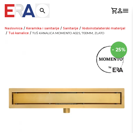
Košaric
Prijav
Otv
Naslovnica
/
Keramika i sanitarije
/
Sanitarije
/
Vodoinstalaterski materijal
/
Tuš kanalice
/
TUŠ KANALICA MOMENTO A02S, 700MM, ZLATO
- 25%