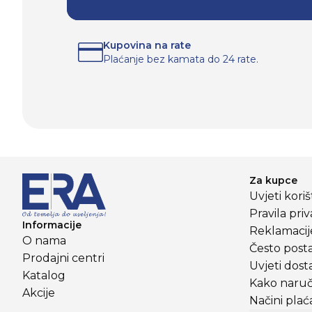
Kupovina na rate
Plaćanje bez kamata do 24 rate.
Za kupce
Uvjeti kori
Pravila priv
Informacije
Reklamacije
O nama
Često posta
Prodajni centri
Uvjeti dost
Katalog
Kako naruči
Akcije
Načini plać