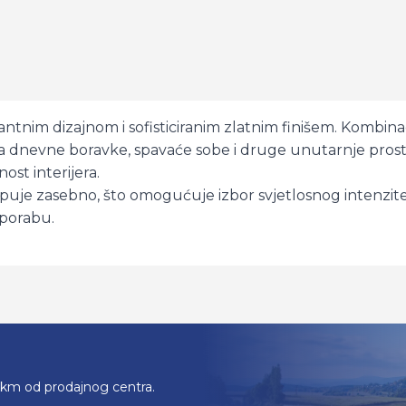
gantnim dizajnom i sofisticiranim zlatnim finišem. Kombi
za dnevne boravke, spavaće sobe i druge unutarnje prost
ost interijera.
kupuje zasebno, što omogućuje izbor svjetlosnog intenzit
uporabu.
0km od prodajnog centra.