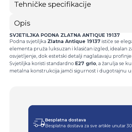
Tehničke specifikacije
Opis
SVJETILJKA PODNA ZLATNA ANTIQUE 19137
Podna svjetiljka
Zlatna Antique 19137
ističe se ele
elementa pruža luksuzan i klasičan izgled, idealan 
osvjetljenje, dok estetski detalji naglašavaju profinjen
Svjetiljka koristi standardno
E27 grlo
, a žarulja se 
metalna konstrukcija jamči sigurnost i dugotrajnu 
Besplatna dostava
Besplatna dostava za sve artikle unutar 3