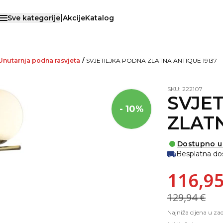
|
Sve kategorije
Akcije
Katalog
Otvori menu
Unutarnja podna rasvjeta
/
SVJETILJKA PODNA ZLATNA ANTIQUE 19137
SKU: 222107
SVJE
- 10%
ZLATN
Dostupno u
Besplatna do
116,95
129,94 €
Najniža cijena u za