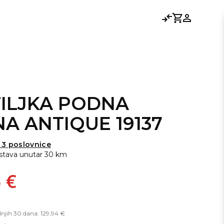
Usporedi
Košarica
Prijavi se
TILJKA PODNA
A ANTIQUE 19137
 3 poslovnice
stava unutar 30 km
 €
dnjih 30 dana: 129,94 €