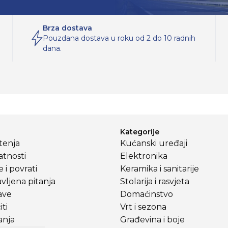
Brza dostava
Pouzdana dostava u roku od 2 do 10 radnih
dana.
Kategorije
štenja
Kućanski uređaji
atnosti
Elektronika
 i povrati
Keramika i sanitarije
vljena pitanja
Stolarija i rasvjeta
ave
Domaćinstvo
ti
Vrt i sezona
anja
Građevina i boje