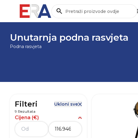
Pretraži
NASLOVNICA
/
STOLARIJA I RASVJETA
/
RASVJETA
Unutarnja podna rasvjeta
Podna rasvjeta
Filteri
Ukloni sve
9 Rezultata
Cijena (€)
Prikaži opcije za Cijena (