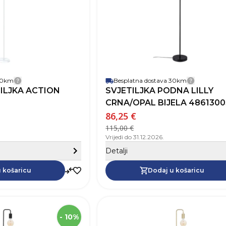
rasvjeta
Materijal
Broj izvora svjetlosti
 30km
Besplatna dostava 30km
Detalji dostave
Detalji 
ILJKA ACTION
SVJETILJKA PODNA LILLY
CRNA/OPAL BIJELA 4861300
86,25 €
115,00 €
Vrijedi do 31.12.2026.
Sakrij detalje
Detalji
Dodaj u košaricu
 košaricu
Dodaj u košaricu
SKU
Dužina
- 10%
Visina
1