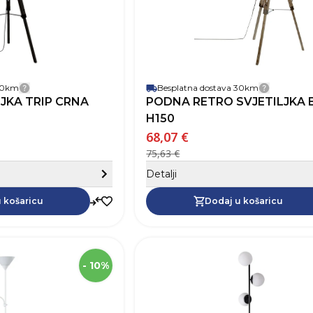
je
Dužina kabela
Broj izvora svjetlosti
Uključen izvor svjetlosti
ja rasvjeta
 30km
Besplatna dostava 30km
Detalji dostave
Detalji 
JKA TRIP CRNA
PODNA RETRO SVJETILJKA 
H150
68,07 €
75,63 €
Sakrij detalje
Detalji
Dodaj u košaricu
 košaricu
Dodaj u košaricu
SKU
Visina
1
- 10%
Širina
Težina
Boja