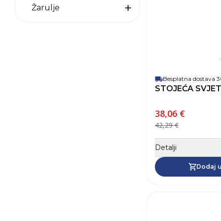
Prikaži opcije za Vanjska 
Žarulje
Prikaži opcije za Žarulje
Besplatna dostava
STOJEĆA SVJET
38,06 €
42,29 €
Detalji
Dodaj u