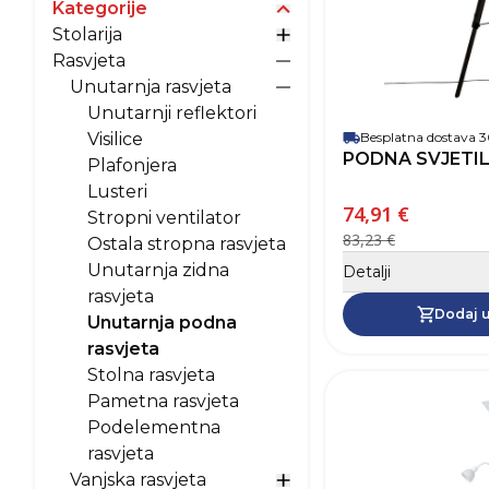
Kategorije
Prikaži opcije za kategori
Stolarija
Prikaži opcije za Stolarija
Rasvjeta
Prikaži opcije za Rasvjeta
Unutarnja rasvjeta
Prikaži opcije za Unutarn
Unutarnji reflektori
Visilice
Besplatna dostava
PODNA SVJETIL
Plafonjera
Lusteri
74,91 €
Stropni ventilator
83,23 €
Ostala stropna rasvjeta
Unutarnja zidna
Detalji
rasvjeta
Dodaj u
Unutarnja podna
rasvjeta
Stolna rasvjeta
Pametna rasvjeta
Podelementna
rasvjeta
Vanjska rasvjeta