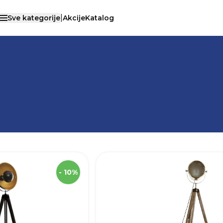
|
Sve kategorije
Akcije
Katalog
Otvori menu
/
UNUTARNJA RASVJETA
/
UNUTARNJA PODNA RAS
SKU
Visina
1
- 10%
Širina
Težina
€)
Boja
Materijal
Vrsta grla