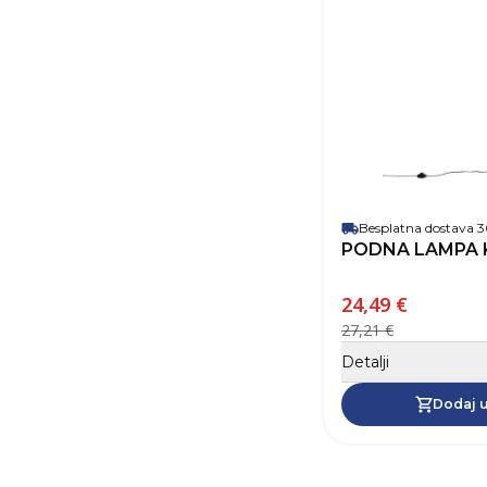
Besplatna dostava
PODNA LAMPA K
24,49 €
27,21 €
Detalji
Dodaj u