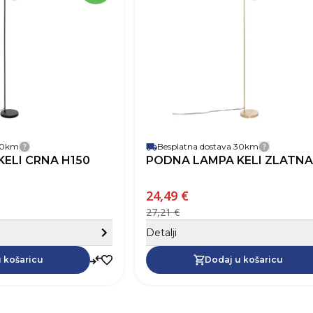
Širina
Boja
Materijal
Vrsta grla
Broj izvora svjetlosti
Uključen izvor svjetlosti
 30km
Besplatna dostava 30km
Detalji dostave
Detalji 
ELI CRNA H150
PODNA LAMPA KELI ZLATNA
24,49 €
27,21 €
Sakrij detalje
Detalji
Dodaj u košaricu
 košaricu
Dodaj u košaricu