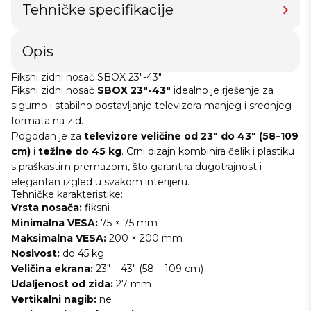
Tehničke specifikacije
Opis
Fiksni zidni nosač SBOX 23"-43"
Fiksni zidni nosač
SBOX 23"-43"
idealno je rješenje za
sigurno i stabilno postavljanje televizora manjeg i srednjeg
formata na zid.
Pogodan je za
televizore veličine od 23" do 43" (58–109
cm)
i
težine do 45 kg
. Crni dizajn kombinira čelik i plastiku
s praškastim premazom, što garantira dugotrajnost i
elegantan izgled u svakom interijeru.
Tehničke karakteristike:
Vrsta nosača:
fiksni
Minimalna VESA:
75 × 75 mm
Maksimalna VESA:
200 × 200 mm
Nosivost:
do 45 kg
Veličina ekrana:
23" – 43" (58 – 109 cm)
Udaljenost od zida:
27 mm
Vertikalni nagib:
ne