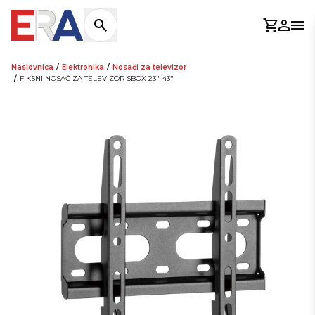
Košaric
Prijav
Otv
Naslovnica
/
Elektronika
/
Nosači za televizor
/
FIKSNI NOSAČ ZA TELEVIZOR SBOX 23"-43"