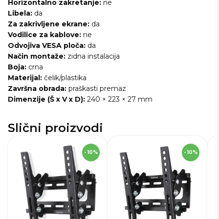
Horizontalno zakretanje:
ne
Libela:
da
Za zakrivljene ekrane:
da
Vodilice za kablove:
ne
Odvojiva VESA ploča:
da
Način montaže:
zidna instalacija
Boja:
crna
Materijal:
čelik/plastika
Završna obrada:
praškasti premaz
Dimenzije (Š x V x D):
240 × 223 × 27 mm
Slični proizvodi
SKU
272052
S
- 10%
- 10%
Visina
23,0 cm
Vi
Širina
24,5 cm
Ši
Dubina
10,5 cm
Du
Robna marka
Hama
Ro
Težina
1,3 kg
Te
Boja
Crna
Bo
Jamstvo
12 mj.
Vr