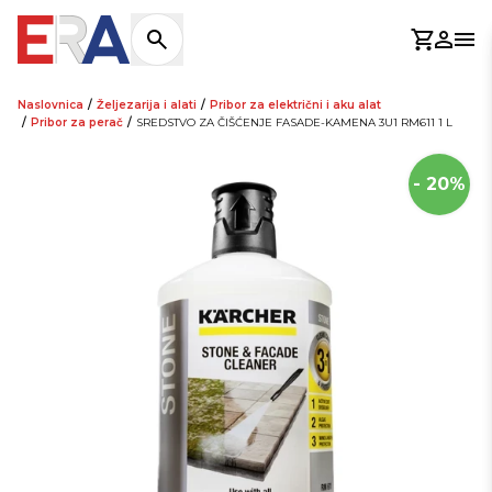
Košaric
Prijav
Otv
Naslovnica
/
Željezarija i alati
/
Pribor za električni i aku alat
/
Pribor za perač
/
SREDSTVO ZA ČIŠĆENJE FASADE-KAMENA 3U1 RM611 1 L
- 20%