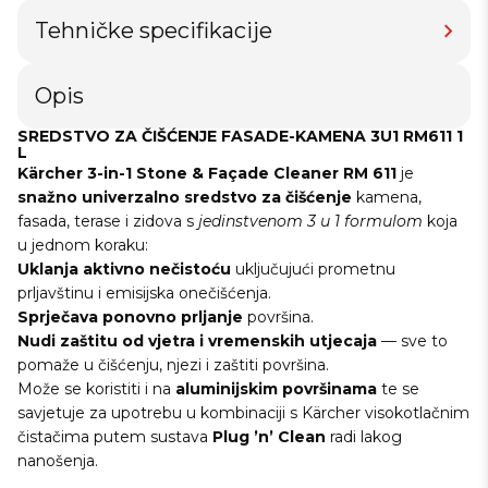
Tehničke specifikacije
Opis
SREDSTVO ZA ČIŠĆENJE FASADE-KAMENA 3U1 RM611 1
L
Kärcher 3-in-1 Stone & Façade Cleaner RM 611
je
snažno univerzalno sredstvo za čišćenje
kamena,
fasada, terase i zidova s
jedinstvenom 3 u 1 formulom
koja
u jednom koraku:
Uklanja aktivno nečistoću
uključujući prometnu
prljavštinu i emisijska onečišćenja.
Sprječava ponovno prljanje
površina.
Nudi zaštitu od vjetra i vremenskih utjecaja
— sve to
pomaže u čišćenju, njezi i zaštiti površina.
Može se koristiti i na
aluminijskim površinama
te se
savjetuje za upotrebu u kombinaciji s Kärcher visokotlačnim
čistačima putem sustava
Plug ’n’ Clean
radi lakog
nanošenja.