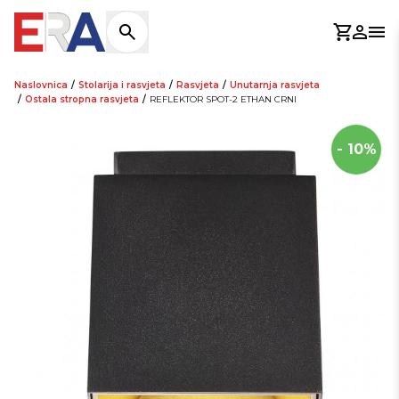
Košaric
Prijav
Otv
Naslovnica
/
Stolarija i rasvjeta
/
Rasvjeta
/
Unutarnja rasvjeta
/
Ostala stropna rasvjeta
/
REFLEKTOR SPOT-2 ETHAN CRNI
- 10%