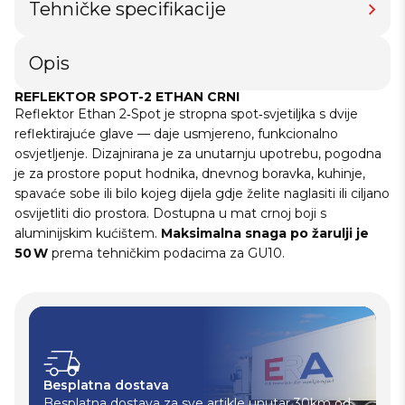
Tehničke specifikacije
Opis
REFLEKTOR SPOT-2 ETHAN CRNI
Reflektor Ethan 2‑Spot je stropna spot‑svjetiljka s dvije
reflektirajuće glave — daje usmjereno, funkcionalno
osvjetljenje. Dizajnirana je za unutarnju upotrebu, pogodna
je za prostore poput hodnika, dnevnog boravka, kuhinje,
spavaće sobe ili bilo kojeg dijela gdje želite naglasiti ili ciljano
osvijetliti dio prostora. Dostupna u mat crnoj boji s
aluminijskim kućištem.
Maksimalna snaga po žarulji je
50 W
prema tehničkim podacima za GU10.
Besplatna dostava
Besplatna dostava za sve artikle unutar 30km od