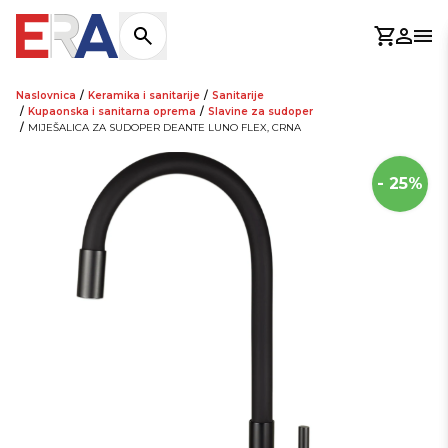
Košaric
Prijav
Otv
Naslovnica
/
Keramika i sanitarije
/
Sanitarije
/
Kupaonska i sanitarna oprema
/
Slavine za sudoper
/
MIJEŠALICA ZA SUDOPER DEANTE LUNO FLEX, CRNA
- 25%