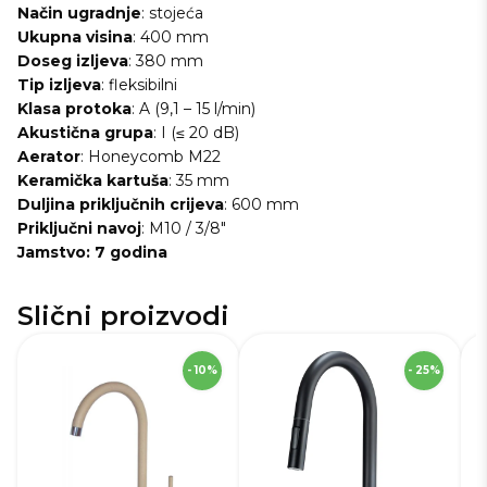
Način
ugradnje
: stojeća
Ukupna
visina
: 400 mm
Doseg
izljeva
: 380 mm
Tip
izljeva
: fleksibilni
Klasa
protoka
: A (9,1 – 15 l/min)
Akustična
grupa
: I (≤ 20 dB)
Aerator
: Honeycomb M22
Keramička
kartuša
: 35 mm
Duljina
priključnih
crijeva
: 600 mm
Priključni
navoj
: M10 / 3/8"
Jamstvo: 7 godina
Slični proizvodi
SKU
229435
S
- 10%
- 25%
Robna marka
Deante
Vi
Boja
Beige
Ro
Materijal
Mesing
Bo
Način ugradnje
Ja
Stojeća
miješalice
Ma
Namjena
Miješalica za