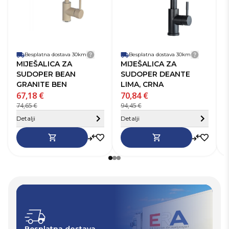
Na
miješalice
sudoper
mi
Senzor
Ne
N
Broj ručki
1
mi
Visina miješalice
32-40 cm
Se
Br
Besplatna dostava 30km
Detalji dostave
Besplatna dostava 30km
Detalji 
Vi
MIJEŠALICA ZA
MIJEŠALICA ZA
SUDOPER BEAN
SUDOPER DEANTE
GRANITE BEN
LIMA, CRNA
67,18 €
70,84 €
5
74,65 €
94,45 €
6
Sakrij detalje
S
Detalji
Detalji
D
Besplatna dostava