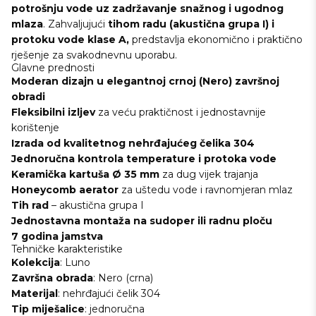
potrošnju vode uz zadržavanje snažnog i ugodnog
mlaza
. Zahvaljujući
tihom radu (akustična grupa I) i
protoku vode klase A,
predstavlja ekonomično i praktično
rješenje za svakodnevnu uporabu.
Glavne prednosti
Moderan
dizajn u elegantnoj crnoj (Nero) završnoj
obradi
Fleksibilni
izljev
za veću praktičnost i jednostavnije
korištenje
Izrada
od kvalitetnog nehrđajućeg čelika 304
Jednoručna
kontrola
temperature
i
protoka
vode
Keramička
kartuša
Ø 35 mm
za dug vijek trajanja
Honeycomb aerator
za uštedu vode i ravnomjeran mlaz
Tih rad
– akustična grupa I
Jednostavna
montaža na sudoper ili radnu ploču
7
godina
jamstva
Tehničke karakteristike
Kolekcija
: Luno
Završna
obrada
: Nero (crna)
Materijal
: nehrđajući čelik 304
Tip
miješalice
: jednoručna