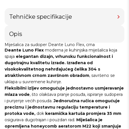
Tehničke specifikacije
Opis
Miješalica za sudoper Deante Luno Flex, crna
Deante Luno Flex
moderna je kuhinjska miješalica koja
spaja
elegantan dizajn, vrhunsku funkcionalnost i
dugotrajnu kvalitetu izrade.
Izrađena od
visokokvalitetnog nehrđajućeg čelika
304 s
atraktivnom crnom završnom obradom
, savršeno se
uklapa u suvremene kuhinje.
Fleksibilni izljev omogućuje jednostavno usmjeravanje
mlaza vode
, što olakšava pranje posuđa, ispiranje sudopera
i punjenje većih posuda.
Jednoručna ručica omogućuje
preciznu i jednostavnu regulaciju temperature i
protoka vode,
dok
keramička kartuša promjera 35 mm
osigurava dugotrajan i pouzdan rad.
Miješalica je
opremljena honeycomb aeratorom M22
koji smanjuje