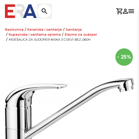
Košaric
Prijav
Otv
Naslovnica
/
Keramika i sanitarije
/
Sanitarije
/
Kupaonska i sanitarna oprema
/
Slavine za sudoper
/
MIJEŠALICA ZA SUDOPER NISKA 3 CIJEVI BEZ_060H
- 25%