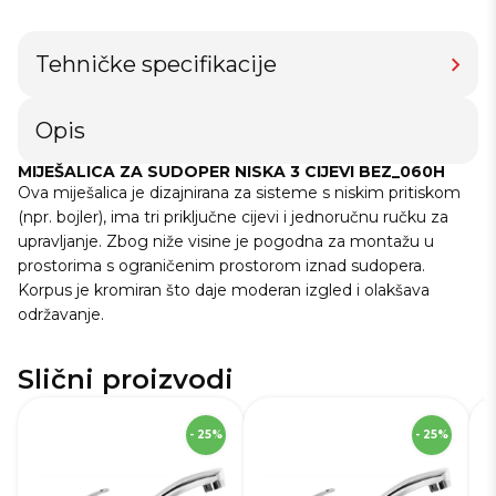
Tehničke specifikacije
Opis
MIJEŠALICA ZA SUDOPER NISKA 3 CIJEVI BEZ_060H
Ova miješalica je dizajnirana za sisteme s niskim pritiskom
(npr. bojler), ima tri priključne cijevi i jednoručnu ručku za
upravljanje. Zbog niže visine je pogodna za montažu u
prostorima s ograničenim prostorom iznad sudopera.
Korpus je kromiran što daje moderan izgled i olakšava
održavanje.
Slični proizvodi
SKU
229507
S
- 25%
- 25%
Robna marka
Deante
Ro
Boja
Krom
Bo
Materijal
Mesing
Ma