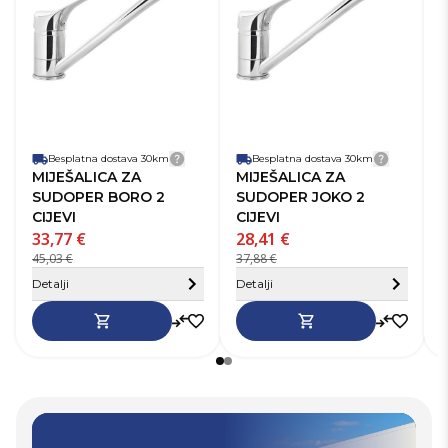
Način ugradnje
Na
Stojeća
miješalice
mi
Namjena
Miješalica za
N
miješalice
sudoper
mi
Senzor
Ne
Se
Broj ručki
1
Br
Visina miješalice
32-40 cm
Vi
Besplatna dostava 30km
Detalji dostave
Besplatna dostava 30km
Detalji 
MIJEŠALICA ZA
MIJEŠALICA ZA
SUDOPER BORO 2
SUDOPER JOKO 2
CIJEVI
CIJEVI
33,77 €
28,41 €
3
45,03 €
37,88 €
5
Sakrij detalje
S
Detalji
Detalji
D