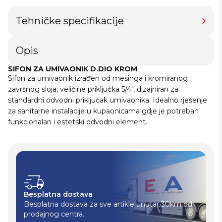
Tehničke specifikacije
Opis
SIFON ZA UMIVAONIK D.DIO KROM
Sifon za umivaonik izrađen od mesinga i kromiranog
završnog sloja, veličine priključka 5/4″, dizajniran za
standardni odvodni priključak umivaonika. Idealno rješenje
za sanitarne instalacije u kupaonicama gdje je potreban
funkcionalan i estetski odvodni element.
Besplatna dostava
Besplatna dostava za sve artikle unutar 30km od
prodajnog centra.