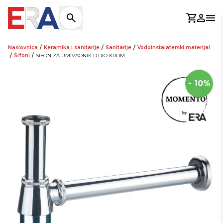
Košaric
Prijav
Otv
Naslovnica
/
Keramika i sanitarije
/
Sanitarije
/
Vodoinstalaterski materijal
/
Sifoni
/
SIFON ZA UMIVAONIK D.DIO KROM
- 10%