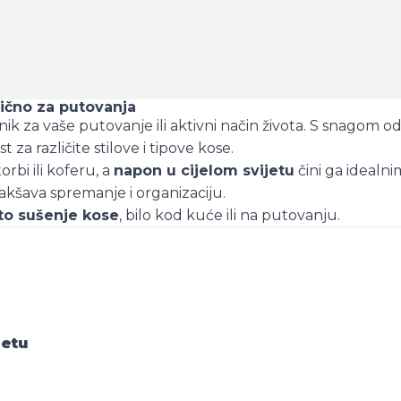
tično za putovanja
ik za vaše putovanje ili aktivni način života. S snagom o
t za različite stilove i tipove kose.
rbi ili koferu, a
napon u cijelom svijetu
čini ga idealn
akšava spremanje i organizaciju.
ito sušenje kose
, bilo kod kuće ili na putovanju.
jetu