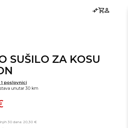
Usporedi
Košarica
Prijavi se
O SUŠILO ZA KOSU
ON
1 poslovnici
stava unutar 30 km
€
dnjih 30 dana: 20,30 €