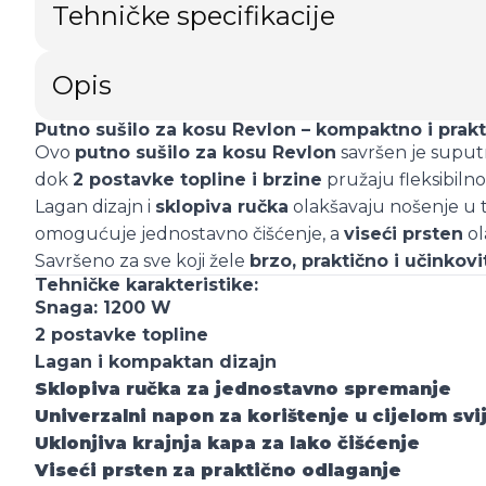
Tehničke specifikacije
Opis
Putno sušilo za kosu Revlon – kompaktno i prak
Ovo
putno sušilo za kosu Revlon
savršen je suputn
dok
2 postavke topline i brzine
pružaju fleksibilnos
Lagan dizajn i
sklopiva ručka
olakšavaju nošenje u to
omogućuje jednostavno čišćenje, a
viseći prsten
ol
Savršeno za sve koji žele
brzo, praktično i učinkov
Tehničke karakteristike:
Snaga:
1200 W
2 postavke topline
Lagan i kompaktan dizajn
Sklopiva ručka za jednostavno spremanje
Univerzalni napon za korištenje u cijelom svi
Uklonjiva krajnja kapa za lako čišćenje
Viseći prsten za praktično odlaganje