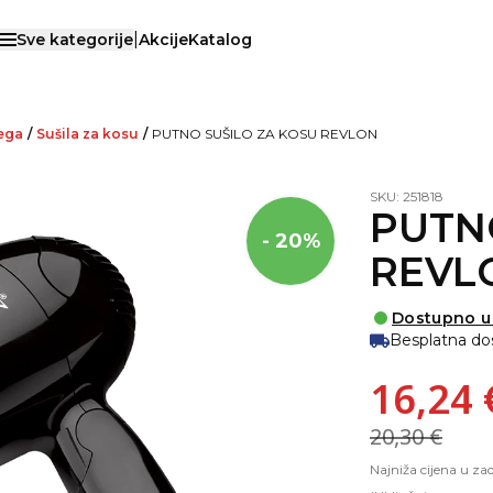
|
Sve kategorije
Akcije
Katalog
Otvori menu
jega
/
Sušila za kosu
/
PUTNO SUŠILO ZA KOSU REVLON
SKU: 251818
PUTN
- 20%
REVL
Dostupno u 
Besplatna do
16,24 
20,30 €
Najniža cijena u za