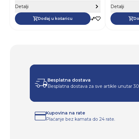
Sakrij detalje
Detalji
Detalji
Dodaj u košaricu
Do
Besplatna dostava
Besplatna dostava za sve artikle unutar 3
Kupovina na rate
Plaćanje bez kamata do 24 rate.