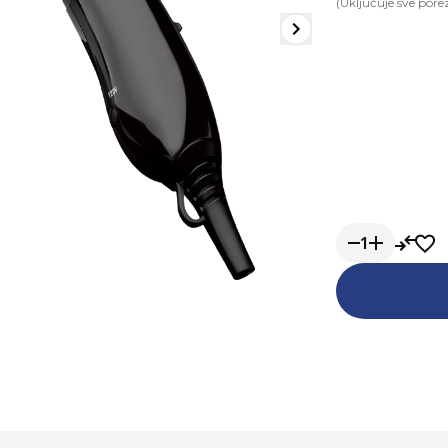
(Uključuje sve pore
1