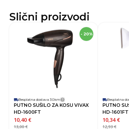
Slični proizvodi
SKU
Visina
- 20%
Širina
Dubina
Robna marka
Težina
Boja
Jamstvo
Snaga uređaja 
Brzine sušenja
Razine tempera
Besplatna dostava 30km
Besplatna d
Detalji dostave
PUTNO SUŠILO ZA KOSU VIVAX
PUTNO SUŠ
HD-1600FT
HD-1601FT
10,40 €
10,34 €
13,00 €
12,93 €