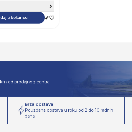
Sakrij detalje
Dodaj u košaricu
Dodaj u košaricu
daj u košaricu
0km od prodajnog centra.
Brza dostava
Pouzdana dostava u roku od 2 do 10 radnih
dana.