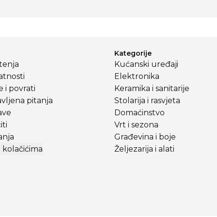
Kategorije
štenja
Kućanski uređaji
atnosti
Elektronika
 i povrati
Keramika i sanitarije
vljena pitanja
Stolarija i rasvjeta
ave
Domaćinstvo
ti
Vrt i sezona
anja
Građevina i boje
 kolačićima
Željezarija i alati