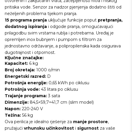
otvorenih i zaključanih vrata, začepljenosti filtra i niskog
pritiska vode. Senzor za nadzor pjenjenja dodatno štiti od
neželjenih problema tijekom pranja.
15 programa pranja
uključuje funkcije poput
pretpranja,
dodatnog ispiranja
i odgode pranja, omogućavajući
prilagodbu svim vrstama rublja i potrebama. Uređaj je
opremljen inox bubnjem i pumpom s filtrom za
jednostavno održavanje, a polipropilenska kada osigurava
dugotrajnost i otpornost.
Ključne značajke:
Kapacitet:
6 kg
Broj okretaja:
1000 o/min
Energetski razred:
D
Potrošnja energije:
0,65 kWh po ciklusu
Potrošnja vode:
43 litara po ciklusu
Trajanje programa:
3 sata
Dimenzije:
84,5×59,7×41,7 cm (slim model)
Napon:
220-240 V
Težina:
56 kg
Ova perilica je idealno rješenje za
manje prostore
,
pružajući
vrhunsku učinkovitost
i
sigurnost
za vaše