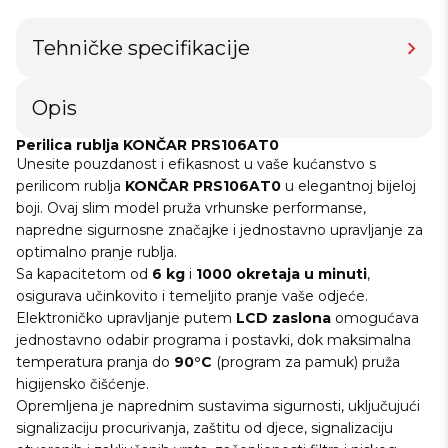
Tehničke specifikacije
Opis
Perilica rublja KONČAR PRS106AT0
Unesite pouzdanost i efikasnost u vaše kućanstvo s
perilicom rublja
KONČAR PRS106AT0
u elegantnoj bijeloj
boji. Ovaj slim model pruža vrhunske performanse,
napredne sigurnosne značajke i jednostavno upravljanje za
optimalno pranje rublja.
Sa kapacitetom od
6 kg
i
1000 okretaja u minuti
,
osigurava učinkovito i temeljito pranje vaše odjeće.
Elektroničko upravljanje putem
LCD zaslona
omogućava
jednostavno odabir programa i postavki, dok maksimalna
temperatura pranja do
90°C
(program za pamuk) pruža
higijensko čišćenje.
Opremljena je naprednim sustavima sigurnosti, uključujući
signalizaciju procurivanja, zaštitu od djece, signalizaciju