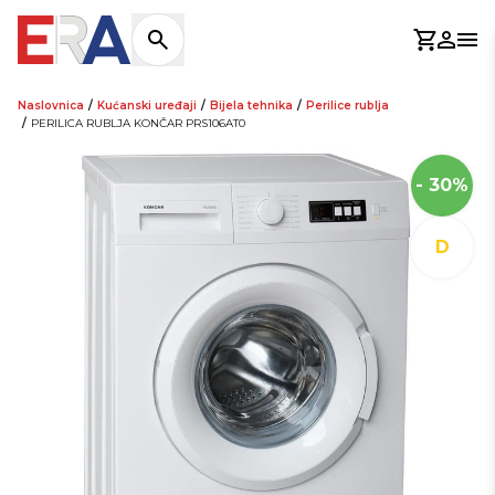
Košaric
Prijav
Otv
Naslovnica
/
Kućanski uređaji
/
Bijela tehnika
/
Perilice rublja
/
PERILICA RUBLJA KONČAR PRS106AT0
- 30%
D