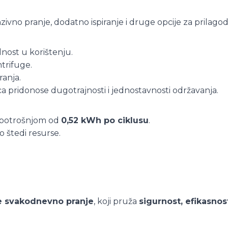
zivno pranje, dodatno ispiranje i druge opcije za prilag
lnost u korištenju.
trifuge.
anja.
ica pridonose dugotrajnosti i jednostavnosti održavanja.
 potrošnjom od
0,52 kWh po ciklusu
.
 štedi resurse.
e svakodnevno pranje
, koji pruža
sigurnost, efikasnos