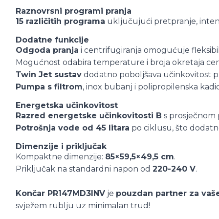
Raznovrsni programi pranja
15 različitih programa
uključujući pretpranje, inten
Dodatne funkcije
Odgoda pranja
i centrifugiranja omogućuje fleksibi
Mogućnost odabira temperature i broja okretaja cen
Twin Jet sustav
dodatno poboljšava učinkovitost pr
Pumpa s filtrom
, inox bubanj i polipropilenska kad
Energetska učinkovitost
Razred energetske učinkovitosti B
s prosječnom
Potrošnja vode od 45 litara
po ciklusu, što dodatno
Dimenzije i priključak
Kompaktne dimenzije:
85×59,5×49,5 cm
.
Priključak na standardni napon od
220-240 V
.
Končar PR147MD3INV
je
pouzdan partner za vaš
svježem rublju uz minimalan trud!