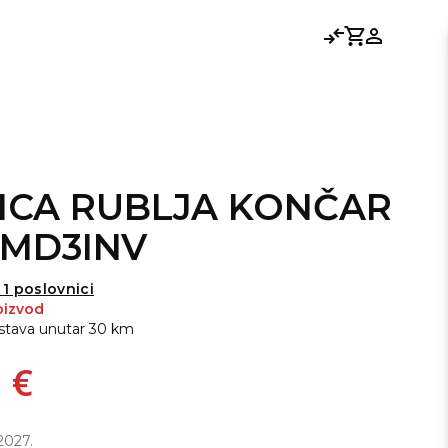
Usporedi
Košarica
Prijavi se
LICA RUBLJA KONČAR
7MD3INV
1 poslovnici
oizvod
stava unutar 30 km
 €
.2027.