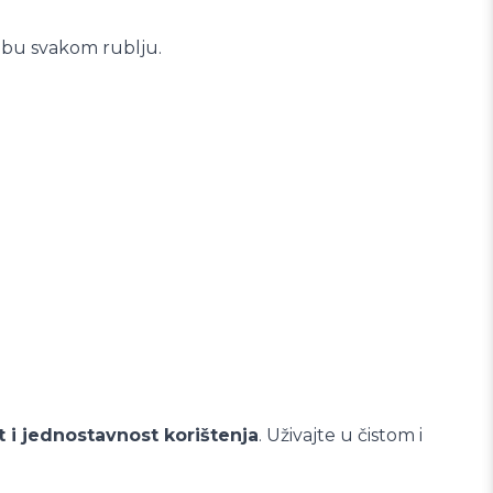
odbu svakom rublju.
t i jednostavnost korištenja
. Uživajte u čistom i