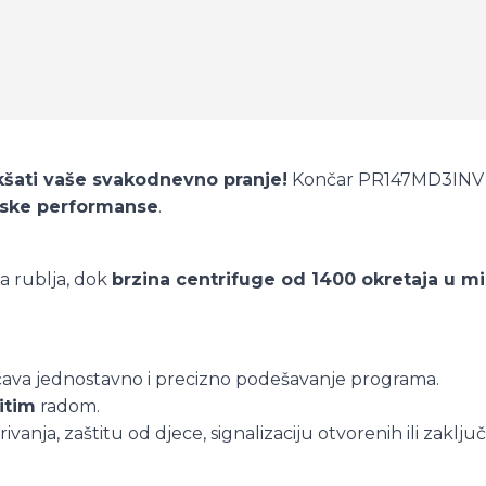
akšati vaše svakodnevno pranje!
Končar PR147MD3INV s
ske performanse
.
a rublja, dok
brzina centrifuge od 1400 okretaja u mi
va jednostavno i precizno podešavanje programa.
itim
radom.
vanja, zaštitu od djece, signalizaciju otvorenih ili zaklju