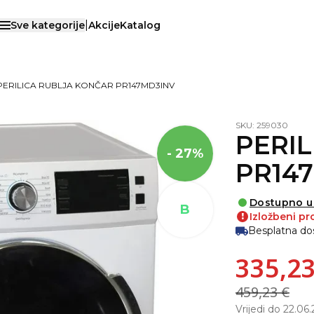
|
Sve kategorije
Akcije
Katalog
Otvori menu
PERILICA RUBLJA KONČAR PR147MD3INV
SKU: 259030
PERI
- 27%
PR14
Dostupno u 
B
Izložbeni pr
!
Besplatna do
335,23
459,23 €
Vrijedi do 22.06