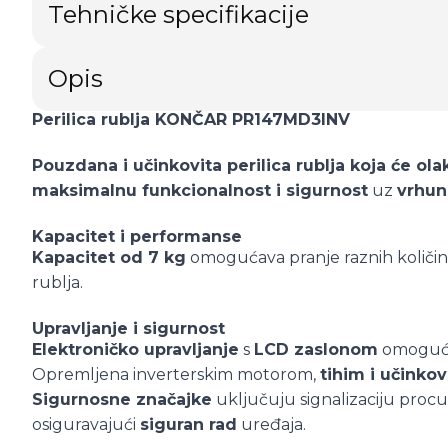
Tehničke specifikacije
Opis
Perilica rublja KONČAR PR147MD3INV
Pouzdana i učinkovita perilica rublja koja će ol
maksimalnu funkcionalnost i sigurnost
uz
vrhun
Kapacitet i performanse
Kapacitet od 7 kg
omogućava pranje raznih količin
rublja.
Upravljanje i sigurnost
Elektroničko upravljanje
s
LCD zaslonom
omoguća
Opremljena inverterskim motorom,
tihim i učinkov
Sigurnosne značajke
uključuju signalizaciju procuri
osiguravajući
siguran rad
uređaja.