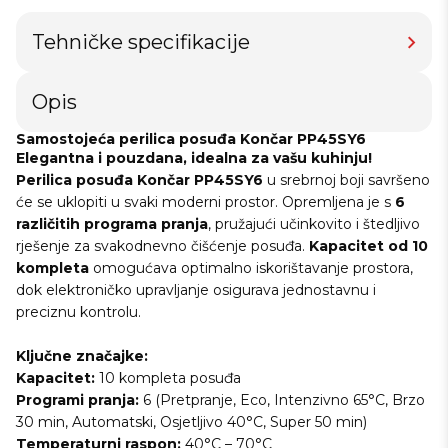
Tehničke specifikacije
Opis
Samostojeća perilica posuđa Končar PP45SY6
Elegantna i pouzdana, idealna za vašu kuhinju!
Perilica posuđa Končar PP45SY6
u srebrnoj boji savršeno
će se uklopiti u svaki moderni prostor. Opremljena je s
6
različitih programa pranja
, pružajući učinkovito i štedljivo
rješenje za svakodnevno čišćenje posuđa.
Kapacitet od 10
kompleta
omogućava optimalno iskorištavanje prostora,
dok elektroničko upravljanje osigurava jednostavnu i
preciznu kontrolu.
Ključne značajke:
Kapacitet:
10 kompleta posuđa
Programi pranja:
6 (Pretpranje, Eco, Intenzivno 65°C, Brzo
30 min, Automatski, Osjetljivo 40°C, Super 50 min)
Temperaturni raspon:
40°C – 70°C