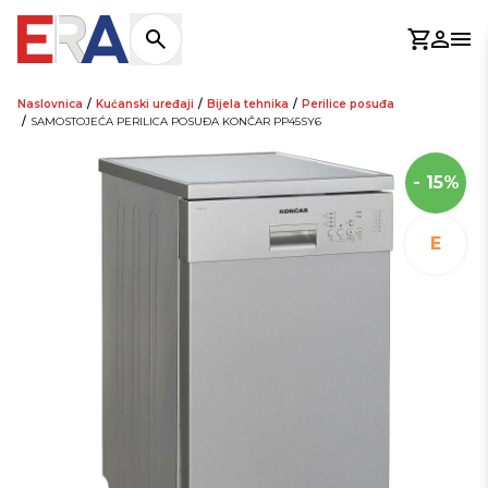
Košaric
Prijav
Otv
Naslovnica
/
Kućanski uređaji
/
Bijela tehnika
/
Perilice posuđa
/
SAMOSTOJEĆA PERILICA POSUĐA KONČAR PP45SY6
- 15%
E