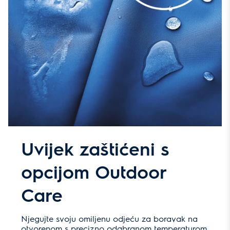
Uvijek zaštićeni s
opcijom Outdoor
Care
Njegujte svoju omiljenu odjeću za boravak na
otvorenom s precizno odabranom temperaturom.