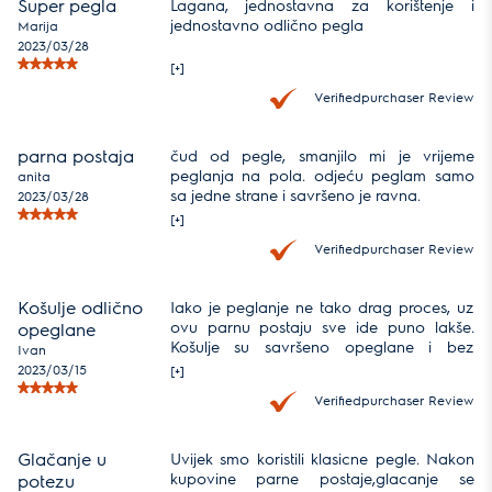
Super pegla
Lagana, jednostavna za korištenje i
jednostavno odlično pegla
Marija
2023/03/28
[+]
Verifiedpurchaser Review
parna postaja
čud od pegle, smanjilo mi je vrijeme
peglanja na pola. odjeću peglam samo
anita
sa jedne strane i savršeno je ravna.
2023/03/28
[+]
Verifiedpurchaser Review
Košulje odlično
Iako je peglanje ne tako drag proces, uz
ovu parnu postaju sve ide puno lakše.
opeglane
Košulje su savršeno opeglane i bez
Ivan
ijednog nabora za vrlo kratko vrijeme i uz
2023/03/15
[+]
minimalni napor.
Verifiedpurchaser Review
Glačanje u
Uvijek smo koristili klasicne pegle. Nakon
kupovine parne postaje,glacanje se
potezu