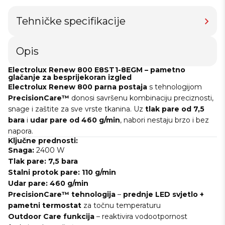
Tehničke specifikacije
Opis
Electrolux Renew 800 E8ST1-8EGM – pametno
glačanje za besprijekoran izgled
Electrolux Renew 800 parna postaja
s tehnologijom
PrecisionCare™
donosi savršenu kombinaciju preciznosti,
snage i zaštite za sve vrste tkanina. Uz
tlak pare od 7,5
bara
i
udar pare od 460 g/min
, nabori nestaju brzo i bez
napora.
Ključne prednosti:
Snaga:
2400 W
Tlak pare:
7,5 bara
Stalni protok pare:
110 g/min
Udar pare:
460 g/min
PrecisionCare™ tehnologija
–
prednje LED svjetlo +
pametni termostat
za točnu temperaturu
Outdoor Care funkcija
– reaktivira vodootpornost