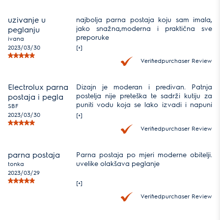
uzivanje u
najbolja parna postaja koju sam imala,
jako snažna,moderna i praktična sve
peglanju
preporuke
ivana
2023/03/30
[+]
Verifiedpurchaser Review
Electrolux parna
Dizajn je moderan i predivan. Patnja
postelja nije preteška te sadrži kutiju za
postaja i pegla
puniti vodu koja se lako izvadi i napuni
SBF
bez problema. Zampremnina je dovoljna
2023/03/30
[+]
za par peglanja. Sto se tiče same pegle,
Verifiedpurchaser Review
para je jako jaka, sama pegla može
opeglat i stavri koje po par dana stoje
zgužvane. Ima jako puno opcija, sve je
parna postaja
Parna postaja po mjeri moderne obitelji.
na touch te svijetli ona koju se odabere.
uvelike olakšava peglanje
tonka
2023/03/29
[+]
Verifiedpurchaser Review