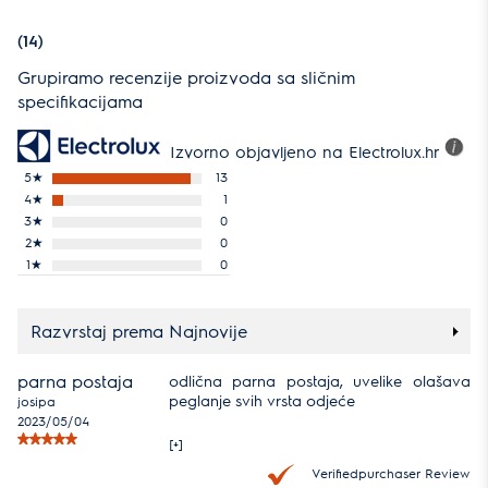
(14)
Grupiramo recenzije proizvoda sa sličnim
specifikacijama
Izvorno objavljeno na Electrolux.hr
5
★
13
4
★
1
3
★
0
2
★
0
1
★
0
Razvrstaj prema Najnovije
parna postaja
odlična parna postaja, uvelike olašava
peglanje svih vrsta odjeće
josipa
2023/05/04
[+]
Verifiedpurchaser Review