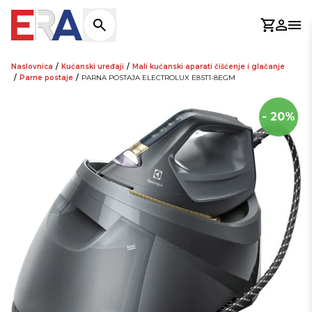
Košaric
Prijav
Otv
Naslovnica
/
Kućanski uređaji
/
Mali kućanski aparati čišćenje i glačanje
/
Parne postaje
/
PARNA POSTAJA ELECTROLUX E8ST1-8EGM
- 20%