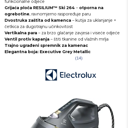
funkcionalne odjeće
Grijaća ploča RESILIUM™ Ski 264
–
otporna na
ogrebotine
, ravnomjerno raspoređuje paru
Dvostruka zaštita od kamenca
– kutija za uklanjanje +
četkica za dugotrajnu učinkovitost
Vertikalna para
– za brzo glačanje zavjesa i viseće odjeće
Ventil protiv kapanja
– štiti tkanine od vlažnih mrlja
Trajno ugrađeni spremnik za kamenac
Elegantna boja:
Executive Grey Metallic
(14)