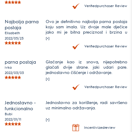
glačanja. Ima i program za reaktivaciju
Verifiedpurchaser Review
vodootpornosti, ali ga nisam još isprobala.
Najbolja parna
Ovo je definitivno najbolja parna postaja
koju sam imala. Uz dvoje male dječice
postaja
jako mi je bitna preciznost i brzina u
Elisabeth
peglanju. Preporucam svima!
2022/05/23
[+]
Verifiedpurchaser Review
parna postaja
Glačanje kao iz snova, nijepotrebno
glačati dvije strane. jaki udari pare.
ivka
jednostavno čišćenje i održavanje.
2022/03/03
[+]
Verifiedpurchaser Review
Jednostavno -
Jednostavno za korištenje, radi savršeno
uz minimalno održavanja.
funkcionalno
Bubi
2022/01/11
[+]
Incentivizedreview