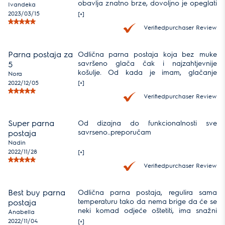
obavlja znatno brze, dovoljno je opeglati
Ivandeka
jednu stranu. Sluzi nas vise od godinu
2023/03/15
[+]
dana, i preporucili bi je svakome
Verifiedpurchaser Review
Parna postaja za
Odlična parna postaja koja bez muke
savršeno glača čak i najzahtjevnije
5
košulje. Od kada je imam, glačanje
Nora
odjeće je proces koji traje duplo kraće
2022/12/05
[+]
nego s običnim glačalom.
Verifiedpurchaser Review
Super parna
Od dizajna do funkcionalnosti sve
savrseno..preporučam
postaja
Nadin
2022/11/28
[+]
Verifiedpurchaser Review
Best buy parna
Odlična parna postaja, regulira sama
temperaturu tako da nema brige da će se
postaja
neki komad odjeće oštetiti, ima snažni
Anabella
udar pare tako da se štedi vrijeme prilikom
2022/11/04
[+]