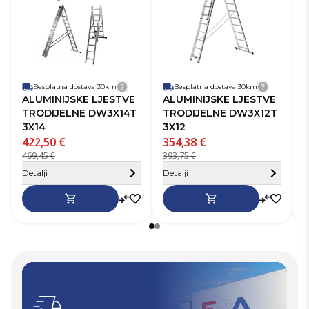
Materijal
Aluminij
Ma
Broj dijelova
Trodijelne
Br
Broj gazišta
3x14
Br
Besplatna dostava 30km
Detalji dostave
Besplatna dostava 30km
Detalji 
ALUMINIJSKE LJESTVE
ALUMINIJSKE LJESTVE
TRODIJELNE DW3X14T
TRODIJELNE DW3X12T
3X14
3X12
422,50 €
354,38 €
1
469,45 €
393,75 €
1
Sakrij detalje
S
Detalji
Detalji
D