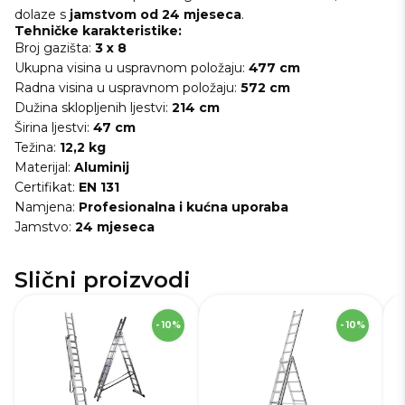
dolaze s
jamstvom od 24 mjeseca
.
Tehničke karakteristike:
Broj gazišta:
3 x 8
Ukupna visina u uspravnom položaju:
477 cm
Radna visina u uspravnom položaju:
572 cm
Dužina sklopljenih ljestvi:
214 cm
Širina ljestvi:
47 cm
Težina:
12,2 kg
Materijal:
Aluminij
Certifikat:
EN 131
Namjena:
Profesionalna i kućna uporaba
Jamstvo:
24 mjeseca
Slični proizvodi
SKU
43459
S
- 10%
- 10%
Visina
872,0 cm
Vi
Širina
49,0 cm
Ši
Težina
25,0 kg
Te
Boja
Siva
Bo
Jamstvo
24 mj.
Ja