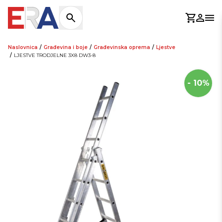
Košaric
Prijav
Otv
Naslovnica
/
Građevina i boje
/
Građevinska oprema
/
Ljestve
/
LJESTVE TRODJELNE 3X8 DW3-8
- 10%