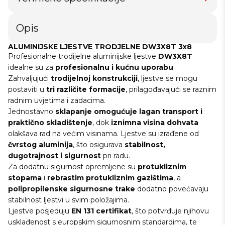
Opis
ALUMINIJSKE LJESTVE TRODJELNE DW3X8T 3x8
Profesionalne trodijelne aluminijske ljestve
DW3X8T
idealne su za
profesionalnu i kućnu uporabu
.
Zahvaljujući
trodijelnoj konstrukciji
, ljestve se mogu
postaviti u
tri različite formacije
, prilagođavajući se raznim
radnim uvjetima i zadacima.
Jednostavno
sklapanje omogućuje lagan transport i
praktično skladištenje
, dok
iznimna visina dohvata
olakšava rad na većim visinama. Ljestve su izrađene od
čvrstog aluminija
, što osigurava
stabilnost,
dugotrajnost i sigurnost
pri radu.
Za dodatnu sigurnost opremljene su
protukliznim
stopama
i
rebrastim protukliznim gazištima
, a
polipropilenske sigurnosne trake
dodatno povećavaju
stabilnost ljestvi u svim položajima.
Ljestve posjeduju
EN 131 certifikat
, što potvrđuje njihovu
usklađenost s europskim sigurnosnim standardima, te