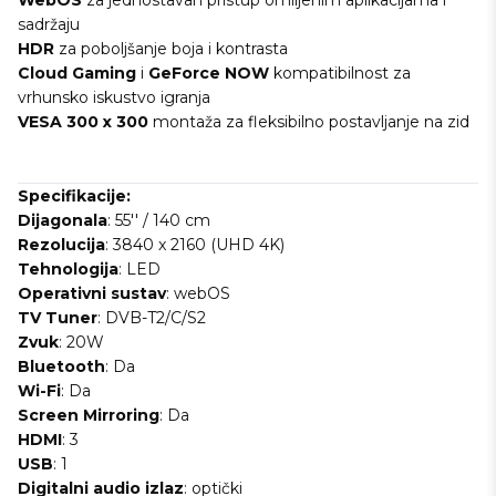
WebOS
za jednostavan pristup omiljenim aplikacijama i
sadržaju
HDR
za poboljšanje boja i kontrasta
Cloud Gaming
i
GeForce NOW
kompatibilnost za
vrhunsko iskustvo igranja
VESA 300 x 300
montaža za fleksibilno postavljanje na zid
Specifikacije:
Dijagonala
: 55'' / 140 cm
Rezolucija
: 3840 x 2160 (UHD 4K)
Tehnologija
: LED
Operativni sustav
: webOS
TV Tuner
: DVB-T2/C/S2
Zvuk
: 20W
Bluetooth
: Da
Wi-Fi
: Da
Screen Mirroring
: Da
HDMI
: 3
USB
: 1
Digitalni audio izlaz
: optički