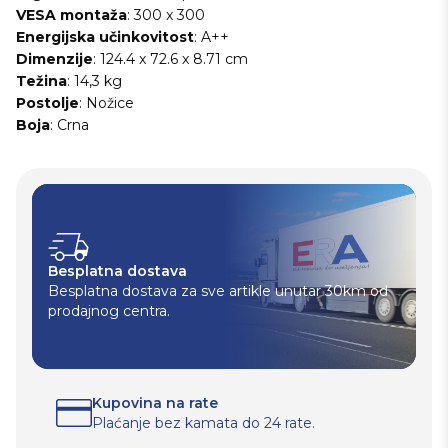
VESA montaža
: 300 x 300
Energijska učinkovitost
: A++
Dimenzije
: 124.4 x 72.6 x 8.71 cm
Težina
: 14,3 kg
Postolje
: Nožice
Boja
: Crna
Besplatna dostava
Besplatna dostava za sve artikle unutar 30km od
prodajnog centra.
Kupovina na rate
Plaćanje bez kamata do 24 rate.