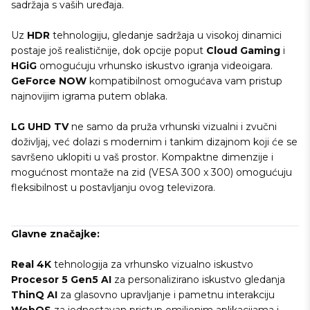
sadržaja s vaših uređaja.
Uz
HDR
tehnologiju, gledanje sadržaja u visokoj dinamici
postaje još realističnije, dok opcije poput
Cloud Gaming
i
HGiG
omogućuju vrhunsko iskustvo igranja videoigara.
GeForce NOW
kompatibilnost omogućava vam pristup
najnovijim igrama putem oblaka.
LG UHD TV
ne samo da pruža vrhunski vizualni i zvučni
doživljaj, već dolazi s modernim i tankim dizajnom koji će se
savršeno uklopiti u vaš prostor. Kompaktne dimenzije i
mogućnost montaže na zid (VESA 300 x 300) omogućuju
fleksibilnost u postavljanju ovog televizora.
Glavne značajke:
Real 4K
tehnologija za vrhunsko vizualno iskustvo
Procesor 5 Gen5 AI
za personalizirano iskustvo gledanja
ThinQ AI
za glasovno upravljanje i pametnu interakciju