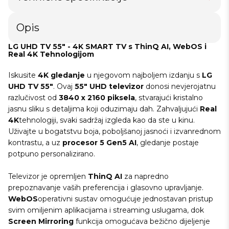
Opis
LG UHD TV 55" - 4K SMART TV s ThinQ AI, WebOS i
Real 4K Tehnologijom
Iskusite
4K gledanje
u njegovom najboljem izdanju s
LG
UHD TV 55"
. Ovaj
55" UHD televizor
donosi nevjerojatnu
razlučivost od
3840 x 2160 piksela
, stvarajući kristalno
jasnu sliku s detaljima koji oduzimaju dah. Zahvaljujući
Real
4K
tehnologiji, svaki sadržaj izgleda kao da ste u kinu.
Uživajte u bogatstvu boja, poboljšanoj jasnoći i izvanrednom
kontrastu, a uz
procesor 5 Gen5 AI
, gledanje postaje
potpuno personalizirano.
Televizor je opremljen
ThinQ AI
za napredno
prepoznavanje vaših preferencija i glasovno upravljanje.
WebOS
operativni sustav omogućuje jednostavan pristup
svim omiljenim aplikacijama i streaming uslugama, dok
Screen Mirroring
funkcija omogućava bežično dijeljenje