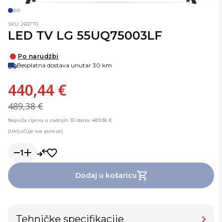
SKU: 265770
LED TV LG 55UQ75003LF
Po narudžbi
Besplatna dostava unutar 30 km
440,44 €
489,38 €
Najniža cijena u zadnjih 30 dana: 489,38 €
(Uključuje sve poreze)
1
Dodaj u košaricu
Tehničke specifikacije