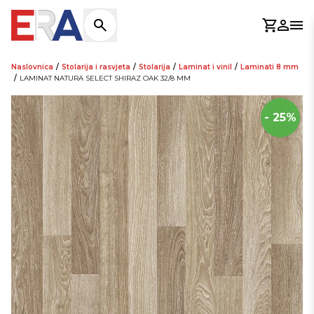
Košaric
Prijav
Otv
Naslovnica
/
Stolarija i rasvjeta
/
Stolarija
/
Laminat i vinil
/
Laminati 8 mm
/
LAMINAT NATURA SELECT SHIRAZ OAK 32/8 MM
- 25%