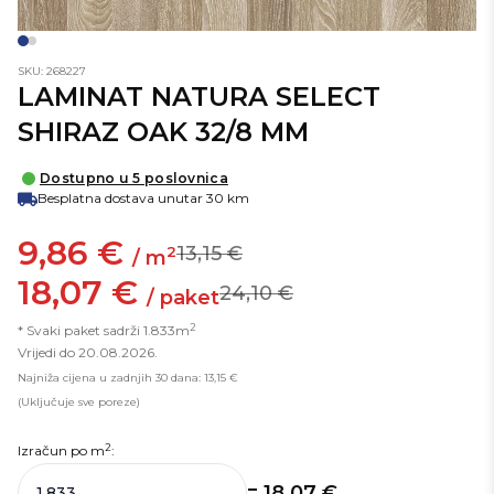
SKU: 268227
LAMINAT NATURA SELECT
SHIRAZ OAK 32/8 MM
Dostupno u 5 poslovnica
Besplatna dostava unutar 30 km
9,86 €
13,15 €
2
/ m
18,07 €
24,10 €
/ paket
2
* Svaki paket sadrži 1.833m
Vrijedi do 20.08.2026.
Najniža cijena u zadnjih 30 dana: 13,15 €
(Uključuje sve poreze)
2
Izračun po
m
:
= 18,07 €