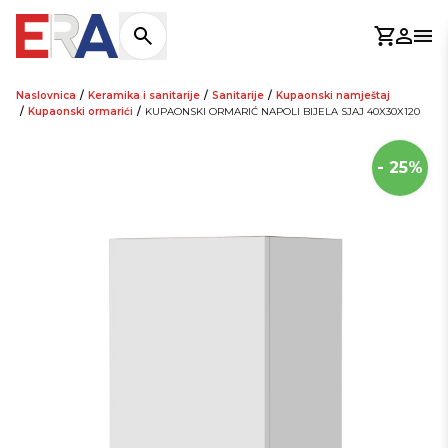
Košaric
Prijav
Otv
Naslovnica
/
Keramika i sanitarije
/
Sanitarije
/
Kupaonski namještaj
/
Kupaonski ormarići
/
KUPAONSKI ORMARIĆ NAPOLI BIJELA SJAJ 40X30X120
- 25%