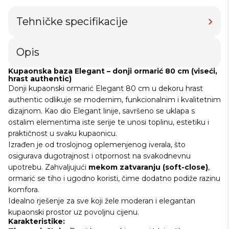
Tehničke specifikacije
Opis
Kupaonska baza Elegant – donji ormarić 80 cm (viseći,
hrast authentic)
Donji kupaonski ormarić Elegant 80 cm u dekoru hrast
authentic odlikuje se modernim, funkcionalnim i kvalitetnim
dizajnom. Kao dio Elegant linije, savršeno se uklapa s
ostalim elementima iste serije te unosi toplinu, estetiku i
praktičnost u svaku kupaonicu.
Izrađen je od troslojnog oplemenjenog iverala, što
osigurava dugotrajnost i otpornost na svakodnevnu
upotrebu. Zahvaljujući
mekom zatvaranju (soft-close)
,
ormarić se tiho i ugodno koristi, čime dodatno podiže razinu
komfora.
Idealno rješenje za sve koji žele moderan i elegantan
kupaonski prostor uz povoljnu cijenu.
Karakteristike: