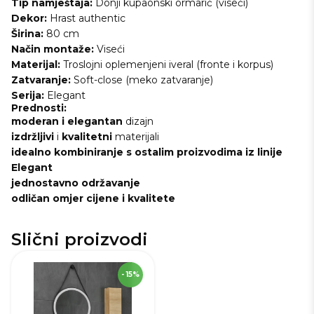
Tip namještaja:
Donji kupaonski ormarić (viseći)
Dekor:
Hrast authentic
Širina:
80 cm
Način montaže:
Viseći
Materijal:
Troslojni oplemenjeni iveral (fronte i korpus)
Zatvaranje:
Soft-close (meko zatvaranje)
Serija:
Elegant
Prednosti:
moderan i elegantan
dizajn
izdržljivi
i
kvalitetni
materijali
idealno kombiniranje s ostalim proizvodima iz linije
Elegant
jednostavno održavanje
odličan omjer cijene i kvalitete
Slični proizvodi
SKU
229537
- 15%
Visina
25,0 cm
Širina
80,0 cm
Dubina
44,8 cm