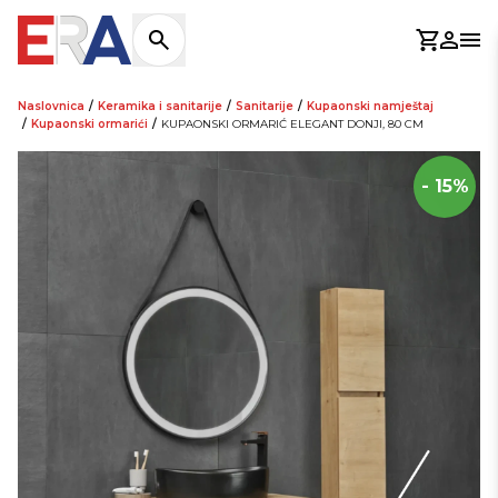
Košaric
Prijav
Otv
Naslovnica
/
Keramika i sanitarije
/
Sanitarije
/
Kupaonski namještaj
/
Kupaonski ormarići
/
KUPAONSKI ORMARIĆ ELEGANT DONJI, 80 CM
- 15%