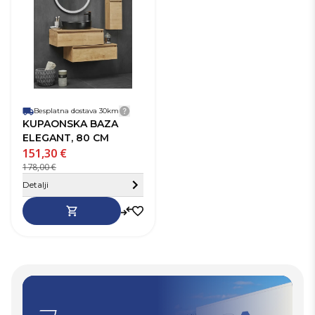
Boja
Smeđa
Način ugradnje
Viseća
Vrsta
Kupaonski
ormarića
ormarić
S umivaonikom
Ne
Prednja strana
Ladice
Širina baze (cm)
80 cm
Soft-close zatvaranje
Da
Besplatna dostava 30km
Detalji dostave
KUPAONSKA BAZA
ELEGANT, 80 CM
151,30 €
178,00 €
Sakrij detalje
Detalji