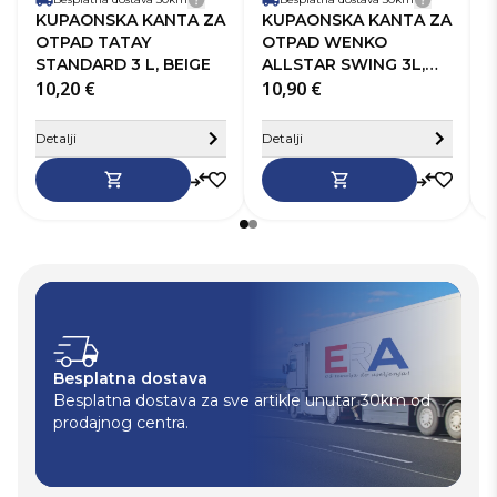
Detalji dostave
Detalji 
KUPAONSKA KANTA ZA
KUPAONSKA KANTA ZA
OTPAD TATAY
OTPAD WENKO
STANDARD 3 L, BEIGE
ALLSTAR SWING 3L,
10,20 €
TAUPE
10,90 €
2
2
Sakrij detalje
S
Detalji
Detalji
D
Besplatna dostava
Besplatna dostava za sve artikle unutar 30km od
prodajnog centra.