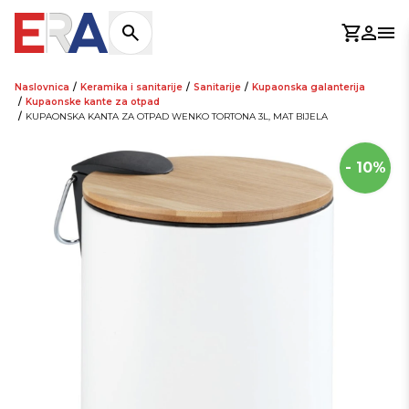
Košaric
Prijav
Otv
Naslovnica
/
Keramika i sanitarije
/
Sanitarije
/
Kupaonska galanterija
/
Kupaonske kante za otpad
/
KUPAONSKA KANTA ZA OTPAD WENKO TORTONA 3L, MAT BIJELA
- 10%