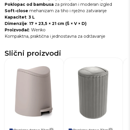
Poklopac od bambusa
za prirodan i moderan izgled
Soft-close
mehanizam za tiho i nježno zatvaranje
Kapacitet
:
3 L
Dimenzije
:
17 × 23,5 × 21 cm (Š × V × D)
Proizvođač
: Wenko
Kompaktna, praktična i jednostavna za održavanje
Slični proizvodi
SKU
228058
S
Dužina
19,0 cm
Du
Visina
22,1 cm
Vi
Širina
21,8 cm
Ši
Težina
0,4 kg
Ro
Boja
Beige
Te
Zapremnina
3 L
Bo
Za
Besplatna dostava 30km
Besplatna dostava 30km