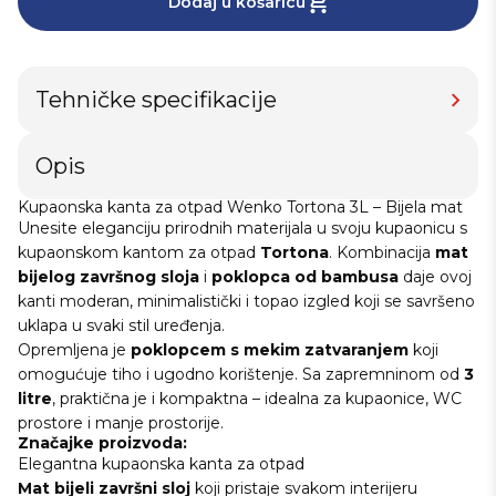
Dodaj u košaricu
Tehničke specifikacije
Opis
Kupaonska kanta za otpad Wenko Tortona 3L – Bijela mat
Unesite eleganciju prirodnih materijala u svoju kupaonicu s
kupaonskom kantom za otpad
Tortona
. Kombinacija
mat
bijelog završnog sloja
i
poklopca od bambusa
daje ovoj
kanti moderan, minimalistički i topao izgled koji se savršeno
uklapa u svaki stil uređenja.
Opremljena je
poklopcem s mekim zatvaranjem
koji
omogućuje tiho i ugodno korištenje. Sa zapremninom od
3
litre
, praktična je i kompaktna – idealna za kupaonice, WC
prostore i manje prostorije.
Značajke proizvoda:
Elegantna kupaonska kanta za otpad
Mat bijeli završni sloj
koji pristaje svakom interijeru