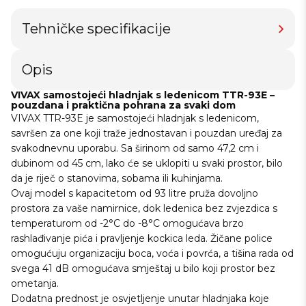
Tehničke specifikacije
Opis
VIVAX samostojeći hladnjak s ledenicom TTR-93E –
pouzdana i praktična pohrana za svaki dom
VIVAX TTR-93E je samostojeći hladnjak s ledenicom,
savršen za one koji traže jednostavan i pouzdan uređaj za
svakodnevnu uporabu. Sa širinom od samo 47,2 cm i
dubinom od 45 cm, lako će se uklopiti u svaki prostor, bilo
da je riječ o stanovima, sobama ili kuhinjama.
Ovaj model s kapacitetom od 93 litre pruža dovoljno
prostora za vaše namirnice, dok ledenica bez zvjezdica s
temperaturom od -2°C do -8°C omogućava brzo
rashlađivanje pića i pravljenje kockica leda. Žičane police
omogućuju organizaciju boca, voća i povrća, a tišina rada od
svega 41 dB omogućava smještaj u bilo koji prostor bez
ometanja.
Dodatna prednost je osvjetljenje unutar hladnjaka koje