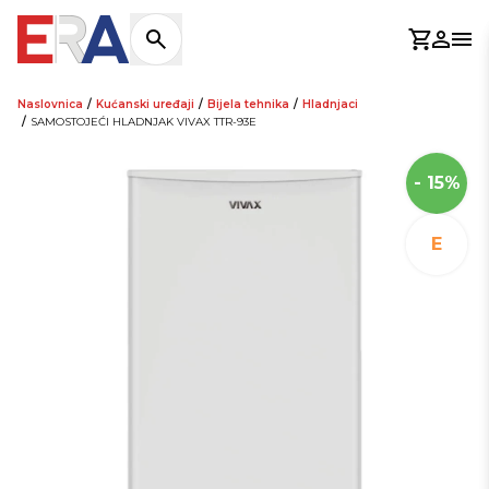
Košaric
Prijav
Otv
Naslovnica
/
Kućanski uređaji
/
Bijela tehnika
/
Hladnjaci
/
SAMOSTOJEĆI HLADNJAK VIVAX TTR-93E
- 15%
E