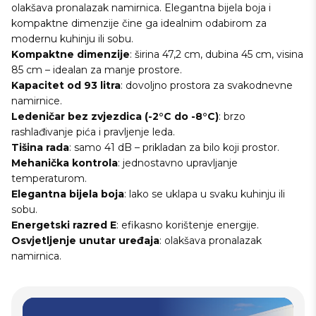
olakšava pronalazak namirnica. Elegantna bijela boja i
kompaktne dimenzije čine ga idealnim odabirom za
modernu kuhinju ili sobu.
Kompaktne dimenzije
: širina 47,2 cm, dubina 45 cm, visina
85 cm – idealan za manje prostore.
Kapacitet od 93 litra
: dovoljno prostora za svakodnevne
namirnice.
Ledeničar bez zvjezdica (-2°C do -8°C)
: brzo
rashlađivanje pića i pravljenje leda.
Tišina rada
: samo 41 dB – prikladan za bilo koji prostor.
Mehanička kontrola
: jednostavno upravljanje
temperaturom.
Elegantna bijela boja
: lako se uklapa u svaku kuhinju ili
sobu.
Energetski razred E
: efikasno korištenje energije.
Osvjetljenje unutar uređaja
: olakšava pronalazak
namirnica.