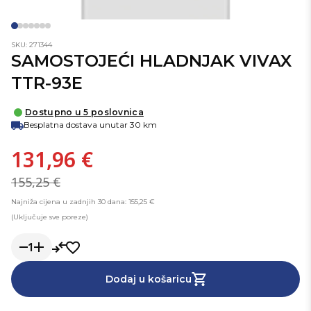
SKU: 271344
SAMOSTOJEĆI HLADNJAK VIVAX
TTR-93E
Dostupno u 5 poslovnica
Besplatna dostava unutar 30 km
131,96 €
155,25 €
Najniža cijena u zadnjih 30 dana: 155,25 €
(Uključuje sve poreze)
1
Dodaj u košaricu