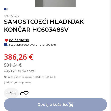
SKU: 271398
SAMOSTOJEĆI HLADNJAK
KONČAR HC60348SV
Po narudžbi
Besplatna dostava unutar 30 km
386,26 €
501,64 €
Vrijedi do 29.04.2027.
Najniža cijena u zadnjih 30 dana: 501,64 €
(Uključuje sve poreze)
1
Dodaj u košaricu