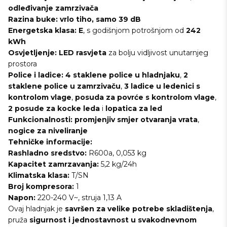
odleđivanje zamrzivača
Razina buke:
vrlo tiho, samo 39 dB
Energetska klasa:
E
, s godišnjom potrošnjom od
242
kWh
Osvjetljenje:
LED rasvjeta
za bolju vidljivost unutarnjeg
prostora
Police i ladice:
4 staklene police u hladnjaku
,
2
staklene police u zamrzivaču
,
3 ladice u ledenici s
kontrolom vlage
,
posuda za povrće s kontrolom vlage
,
2 posude za kocke leda
i
lopatica za led
Funkcionalnosti:
promjenjiv smjer otvaranja vrata
,
nogice za niveliranje
Tehničke informacije:
Rashladno sredstvo:
R600a, 0,053 kg
Kapacitet zamrzavanja:
5,2 kg/24h
Klimatska klasa:
T/SN
Broj kompresora:
1
Napon:
220-240 V~, struja 1,13 A
Ovaj hladnjak je
savršen za velike potrebe skladištenja
,
pruža
sigurnost i jednostavnost u svakodnevnom