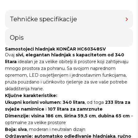
Tehničke specifikacije
Opis
Samostojeći hladnjak KONČAR HC60348SV
Ovaj
sivi, elegantan hladnjak s kapacitetom od 340
litara
idealan je za velike obitelji ili prostore koji zahtijevaju
mnogo prostora za pohranu. Sa svojom naprednom
opremom, LED osvjetljenjem i jednostavnim funkcijama,
pruža pouzdano i učinkovito rješenje za sve vaše potrebe
skladištenja hrane.
Ključne karakteristike:
Ukupni korisni volumen:
340 litara
, od toga
233 litra za
svježe namirnice
i
107 litara za zamrznute
Dimenzije:
visina 186 cm
,
širina 59,5 cm
,
dubina 65 cm
–
optimalne za velike prostore
Boja:
siva
, moderan i neutralan dizajn
Održavanje:
automatsko odleđivanje hladnjaka
,
ručno