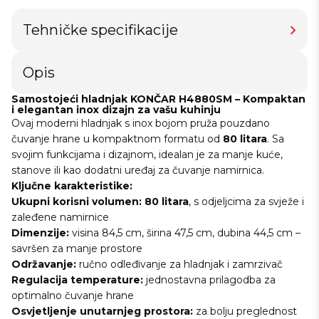
Tehničke specifikacije
Opis
Samostojeći hladnjak KONČAR H4880SM – Kompaktan
i elegantan inox dizajn za vašu kuhinju
Ovaj moderni hladnjak s inox bojom pruža pouzdano
čuvanje hrane u kompaktnom formatu od
80 litara
. Sa
svojim funkcijama i dizajnom, idealan je za manje kuće,
stanove ili kao dodatni uređaj za čuvanje namirnica.
Ključne karakteristike:
Ukupni korisni volumen:
80 litara
, s odjeljcima za svježe i
zaleđene namirnice
Dimenzije:
visina 84,5 cm, širina 47,5 cm, dubina 44,5 cm –
savršen za manje prostore
Održavanje:
ručno odleđivanje za hladnjak i zamrzivač
Regulacija temperature:
jednostavna prilagodba za
optimalno čuvanje hrane
Osvjetljenje unutarnjeg prostora:
za bolju preglednost