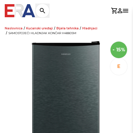
Košaric
Prijav
Otv
Naslovnica
/
Kućanski uređaji
/
Bijela tehnika
/
Hladnjaci
/
SAMOSTOJEĆI HLADNJAK KONČAR H4880SM
- 15%
E