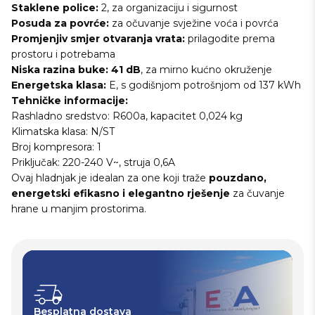
Staklene police:
2, za organizaciju i sigurnost
Posuda za povrće:
za očuvanje svježine voća i povrća
Promjenjiv smjer otvaranja vrata:
prilagodite prema
prostoru i potrebama
Niska razina buke:
41 dB
, za mirno kućno okruženje
Energetska klasa:
E, s godišnjom potrošnjom od 137 kWh
Tehničke informacije:
Rashladno sredstvo: R600a, kapacitet 0,024 kg
Klimatska klasa: N/ST
Broj kompresora: 1
Priključak: 220-240 V~, struja 0,6A
Ovaj hladnjak je idealan za one koji traže
pouzdano,
energetski efikasno i elegantno rješenje
za čuvanje
hrane u manjim prostorima.
Besplatna dostava