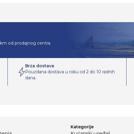
0km od prodajnog centra.
Brza dostava
Pouzdana dostava u roku od 2 do 10 radnih
dana.
Kategorije
štenja
Kućanski uređaji