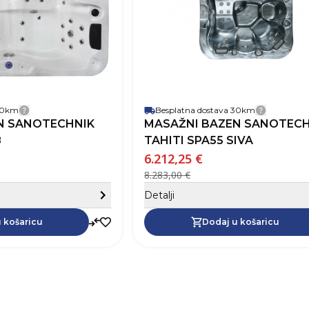
Težina
Boja
Jamstvo
 30km
Besplatna dostava 30km
Detalji dostave
Detalji 
ski namještaj
N SANOTECHNIK
MASAŽNI BAZEN SANOTECH
ska galanterija
8
TAHITI SPA55 SIVA
6.212,25 €
alaterski materijal
8.283,00 €
Sakrij detalje
Detalji
Dodaj u košaricu
 košaricu
Dodaj u košaricu