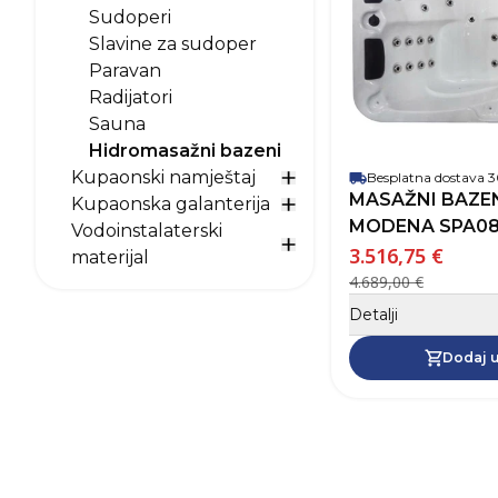
Sudoperi
Slavine za sudoper
Paravan
Radijatori
Sauna
Hidromasažni bazeni
Kupaonski namještaj
Besplatna dostava
Prikaži opcije za Kupaon
MASAŽNI BAZE
Kupaonska galanterija
Prikaži opcije za Kupaon
MODENA SPA0
Vodoinstalaterski
3.516,75 €
Prikaži opcije za Vodoinst
materijal
4.689,00 €
Detalji
Dodaj u