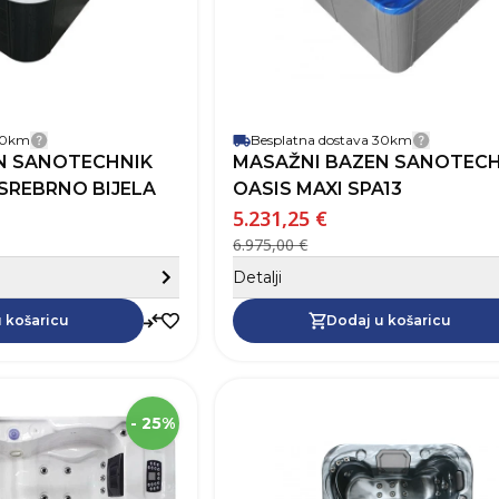
je
Jamstvo
a
e
ska i sanitarna oprema
 30km
Besplatna dostava 30km
Detalji dostave
Detalji 
N SANOTECHNIK
MASAŽNI BAZEN SANOTECH
 SREBRNO BIJELA
OASIS MAXI SPA13
5.231,25 €
6.975,00 €
ogrami
Sakrij detalje
Detalji
Dodaj u košaricu
ske miješalice
 košaricu
Dodaj u košaricu
SKU
Dužina
2
- 25%
Visina
Širina
1
Robna marka
Sano