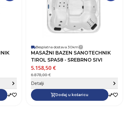
225,0 kg
Boja
Siva
Tež
Bijela
Jamstvo
24 mj.
Boj
12 mj.
Jam
Besplatna dostava 30km
dostave
Detalji dostave
NIK
MASAŽNI BAZEN SANOTECHNIK
TIROL SPA58 - SREBRNO SIVI
5.158,50 €
6.878,00 €
Sakrij detalje
Sa
Detalji
Dodaj u košaricu
Dodaj u košaricu