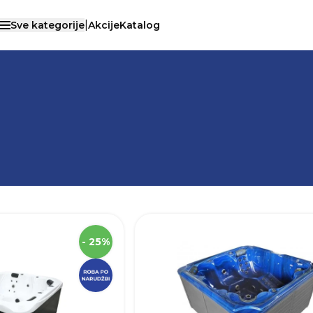
|
Sve kategorije
Akcije
Katalog
Otvori menu
E
/
KUPAONSKA I SANITARNA OPREMA
/
HIDROMASA
SKU
Dužina
- 25%
Visina
Širina
€)
Robna marka
Sano
Težina
Boja