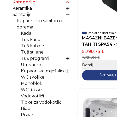
Kategorije
Prikaži opcije za kategori
Keramika
Prikaži opcije za Keramik
Sanitarije
Prikaži opcije za Sanitarij
Kupaonska i sanitarna
Prikaži opcije za Kupaon
oprema
Kada
Besplatna dostava
MASAŽNI BAZE
Tuš kada
TAHITI SPA54 -
Tuš kabine
5.790,75 €
Tuš stijene
7.721,00 €
Tuš programi
Prikaži opcije za Tuš pr
Umivaonici
Detalji
Kupaonske miješalice
Prikaži opcije za Kupaon
Dodaj u
WC školjke
Monoblok
WC daske
Vodokotlići
Tipke za vodokotlić
Bide
Pisoar