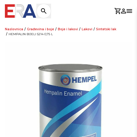
Košaric
Prijav
Otv
Naslovnica
/
Građevina i boje
/
Boje i lakovi
/
Lakovi
/
Sintetski lak
/
HEMPALIN BIJELI 5214 0,75 L