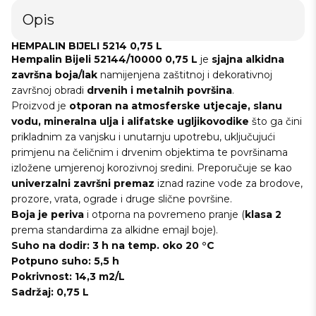
Opis
HEMPALIN BIJELI 5214 0,75 L
Hempalin Bijeli 52144/10000 0,75 L
je
sjajna alkidna
završna boja/lak
namijenjena zaštitnoj i dekorativnoj
završnoj obradi
drvenih i metalnih površina
.
Proizvod je
otporan na atmosferske utjecaje, slanu
vodu, mineralna ulja i alifatske ugljikovodike
što ga čini
prikladnim za vanjsku i unutarnju upotrebu, uključujući
primjenu na čeličnim i drvenim objektima te površinama
izložene umjerenoj korozivnoj sredini. Preporučuje se kao
univerzalni završni premaz
iznad razine vode za brodove,
prozore, vrata, ograde i druge slične površine.
Boja je periva
i otporna na povremeno pranje (
klasa 2
prema standardima za alkidne emajl boje).
Suho na dodir: 3 h na temp. oko 20 °C
Potpuno suho: 5,5 h
Pokrivnost: 14,3 m2/L
Sadržaj: 0,75 L