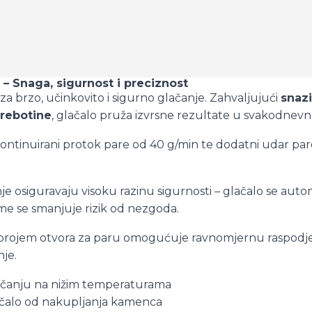
 – Snaga, sigurnost i preciznost
za brzo, učinkovito i sigurno glačanje. Zahvaljujući
snaz
rebotine
, glačalo pruža izvrsne rezultate u svakodnevn
ontinuirani protok pare od 40 g/min te dodatni udar p
 osiguravaju visoku razinu sigurnosti – glačalo se automa
ime se smanjuje rizik od nezgoda.
brojem otvora za paru omogućuje ravnomjernu raspodjelu
je.
lačanju na nižim temperaturama
lačalo od nakupljanja kamenca