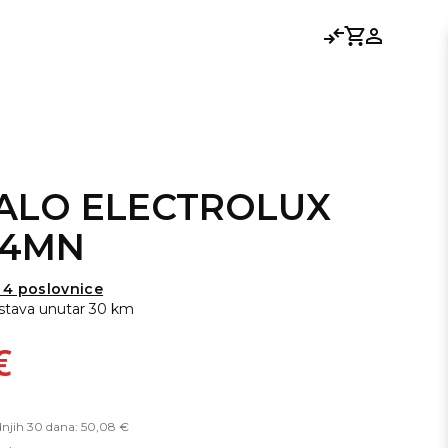
Usporedi
Košarica
Prijavi se
ALO ELECTROLUX
-4MN
 4 poslovnice
stava unutar 30 km
€
dnjih 30 dana: 50,08 €