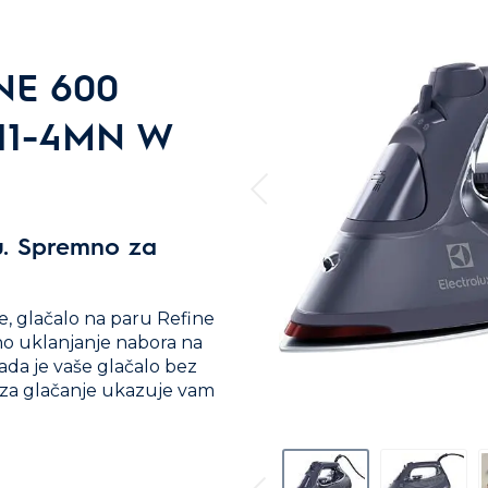
INE 600
SI1-4MN W
u. Spremno za
 glačalo na paru Refine
o uklanjanje nabora na
ada je vaše glačalo bez
e za glačanje ukazuje vam