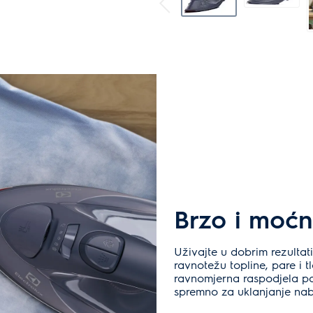
Brzo i moćn
Uživajte u dobrim rezulta
ravnotežu topline, pare i t
ravnomjerna raspodjela pa
spremno za uklanjanje nab