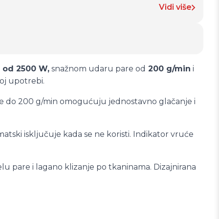
Vidi više
i od 2500 W,
snažnom udaru pare od
200 g/min
i
oj upotrebi.
are do 200 g/min omogućuju jednostavno glačanje i
tski isključuje kada se ne koristi. Indikator vruće
 pare i lagano klizanje po tkaninama. Dizajnirana