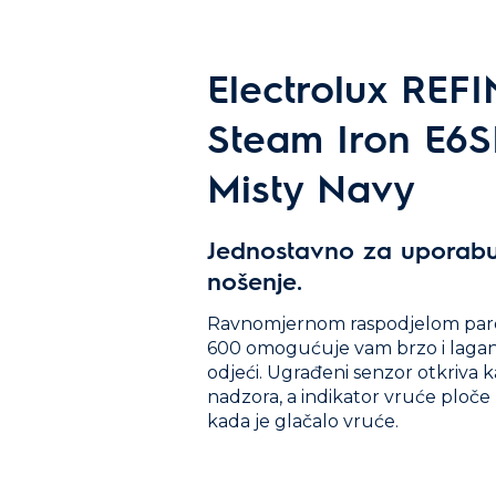
Electrolux REF
Steam Iron E6
Misty Navy
Jednostavno za uporab
nošenje.
Ravnomjernom raspodjelom pare,
600 omogućuje vam brzo i lagan
odjeći. Ugrađeni senzor otkriva k
nadzora, a indikator vruće ploč
kada je glačalo vruće.