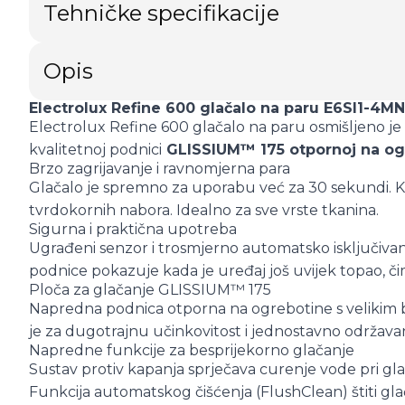
Tehničke specifikacije
Opis
Electrolux Refine 600 glačalo na paru E6SI1-4MN
Electrolux Refine 600 glačalo na paru osmišljeno je 
kvalitetnoj podnici
GLISSIUM™ 175 otpornoj na og
Brzo zagrijavanje i ravnomjerna para
Glačalo je spremno za uporabu već za 30 sekundi. K
tvrdokornih nabora. Idealno za sve vrste tkanina.
Sigurna i praktična upotreba
Ugrađeni senzor i trosmjerno automatsko isključivanje
podnice pokazuje kada je uređaj još uvijek topao, č
Ploča za glačanje GLISSIUM™ 175
Napredna podnica otporna na ogrebotine s velikim 
je za dugotrajnu učinkovitost i jednostavno održavan
Napredne funkcije za besprijekorno glačanje
Sustav protiv kapanja sprječava curenje vode pri g
Funkcija automatskog čišćenja (FlushClean) štiti g