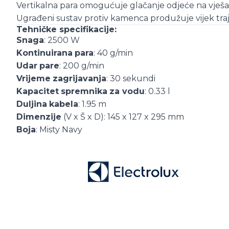
Vertikalna para omogućuje glačanje odjeće na vješal
Ugrađeni sustav protiv kamenca produžuje vijek tra
Tehničke specifikacije:
Snaga
: 2500 W
Kontinuirana
para
: 40 g/min
Udar
pare
: 200 g/min
Vrijeme
zagrijavanja
: 30 sekundi
Kapacitet
spremnika
za vodu
: 0.33 l
Duljina
kabela
: 1.95 m
Dimenzije
(V x Š x D): 145 x 127 x 295 mm
Boja
: Misty Navy