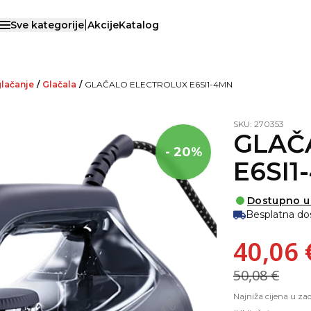
|
Sve kategorije
Akcije
Katalog
Otvori menu
glačanje
/
Glačala
/
GLAČALO ELECTROLUX E6SI1-4MN
SKU: 270353
GLAČ
- 20%
E6SI1
Dostupno u
Besplatna do
40,06 
50,08 €
Najniža cijena u za