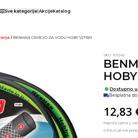
|
Sve kategorije
Akcije
Katalog
Otvori menu
vanje
/
BENMAN CRIJEVO ZA VODU HOBY 1/2*15M
SKU: 101249
BENM
HOBY 
Dostupno u
Besplatna do
12,83 
Najniža cijena u za
(Uključuje sve pore