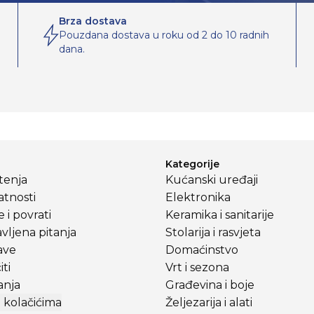
Brza dostava
Pouzdana dostava u roku od 2 do 10 radnih
dana.
Kategorije
štenja
Kućanski uređaji
atnosti
Elektronika
 i povrati
Keramika i sanitarije
vljena pitanja
Stolarija i rasvjeta
ave
Domaćinstvo
ti
Vrt i sezona
anja
Građevina i boje
 kolačićima
Željezarija i alati