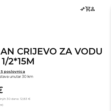
Usporedi
Košarica
Prijavi se
AN CRIJEVO ZA VODU
1/2*15M
 5 poslovnica
stava unutar 30 km
€
dnjih 30 dana: 12,83 €
ze)