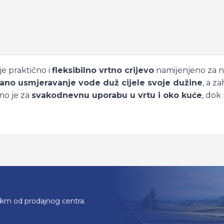
je praktično i
fleksibilno vrtno crijevo
namijenjeno za nav
no usmjeravanje vode duž cijele svoje dužine
, a z
lno je za
svakodnevnu uporabu u vrtu i oko kuće
, dok
0km od prodajnog centra.