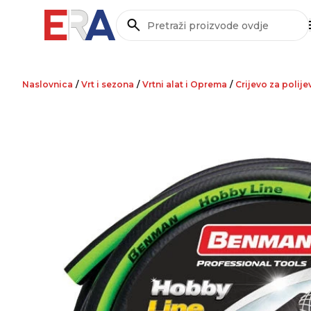
Pretraži
Naslovnica
/
Vrt i sezona
/
Vrtni alat i Oprema
/
Crijevo za polije