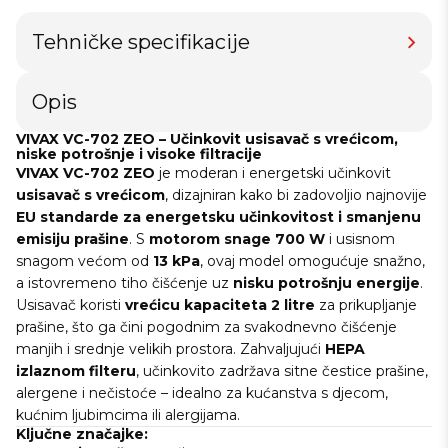
Tehničke specifikacije
Opis
VIVAX VC-702 ZEO – Učinkovit usisavač s vrećicom,
niske potrošnje i visoke filtracije
VIVAX VC-702 ZEO
je moderan i energetski učinkovit
usisavač s vrećicom
, dizajniran kako bi zadovoljio najnovije
EU standarde za energetsku učinkovitost i smanjenu
emisiju prašine
. S
motorom snage 700 W
i usisnom
snagom većom od
13 kPa
, ovaj model omogućuje snažno,
a istovremeno tiho čišćenje uz
nisku potrošnju energije
.
Usisavač koristi
vrećicu kapaciteta 2 litre
za prikupljanje
prašine, što ga čini pogodnim za svakodnevno čišćenje
manjih i srednje velikih prostora. Zahvaljujući
HEPA
izlaznom filteru
, učinkovito zadržava sitne čestice prašine,
alergene i nečistoće – idealno za kućanstva s djecom,
kućnim ljubimcima ili alergijama.
Ključne značajke: