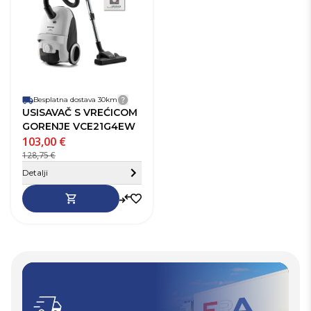
Težina
6,4 kg
Boja
Bijela
Jamstvo
24 mj.
Vrsta
Klasični - s vrećicom
Namjena
Suho
usisavača
usisavanje
Snaga (W)
209 W
Besplatna dostava 30km
Detalji dostave
Volumen vreće/posude (L)
3 L
USISAVAČ S VREĆICOM
Broj nastavaka
3
GORENJE VCE21G4EW
103,00 €
Dužina kabela (m)
5 m
128,75 €
Sakrij detalje
Detalji