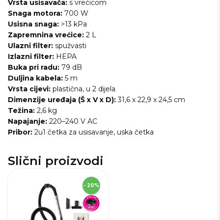
Vrsta usisavača:
s vrećicom
Snaga motora:
700 W
Usisna snaga:
>13 kPa
Zapremnina vrećice:
2 L
Ulazni filter:
spužvasti
Izlazni filter:
HEPA
Buka pri radu:
79 dB
Duljina kabela:
5 m
Vrsta cijevi:
plastična, u 2 dijela
Dimenzije uređaja (Š x V x D):
31,6 x 22,9 x 24,5 cm
Težina:
2,6 kg
Napajanje:
220–240 V AC
Pribor:
2u1 četka za usisavanje, uska četka
Slični proizvodi
SKU
272455
- 20%
Visina
27,2 cm
Širina
28,9 cm
Dubina
43,4 cm
Robna marka
Gorenje