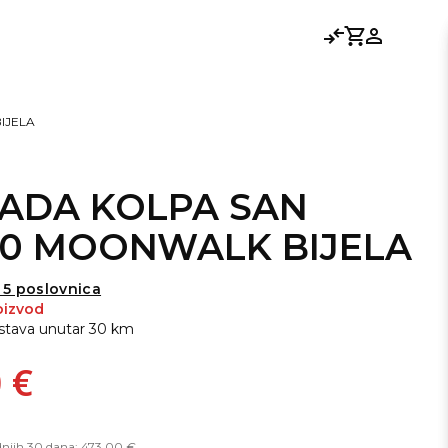
Usporedi
Košarica
Prijavi se
IJELA
KADA KOLPA SAN
90 MOONWALK BIJELA
 5 poslovnica
oizvod
stava unutar 30 km
 €
adnjih 30 dana: 473,00 €