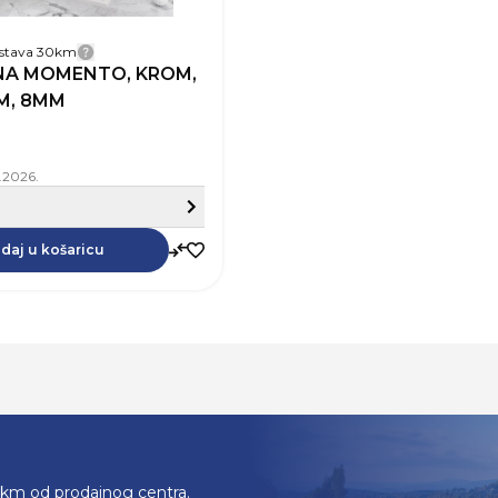
ostava 30km
Detalji dostave
ENA MOMENTO, KROM,
M, 8MM
8.2026.
Sakrij detalje
Dodaj u košaricu
Dodaj u košaricu
daj u košaricu
0km od prodajnog centra.