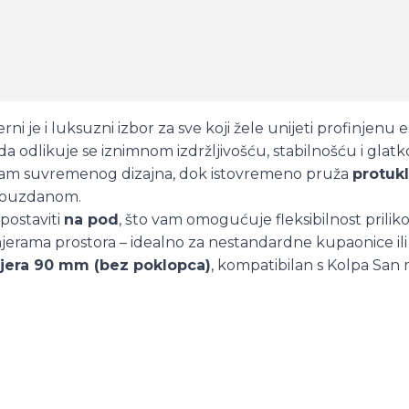
ni je i luksuzni izbor za sve koji žele unijeti profinjenu
ada odlikuje se iznimnom izdržljivošću, stabilnošću i gl
ojam suvremenog dizajna, dok istovremeno pruža
protukl
 pouzdanom.
i postaviti
na pod
, što vam omogućuje fleksibilnost pril
rama prostora – idealno za nestandardne kupaonice ili 
jera 90 mm (bez poklopca)
, kompatibilan s Kolpa San 