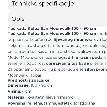
Tehničke specifikacije
Opis
Tuš kada Kolpa San Moonwalk 100 × 90 cm
Tuš kada Kolpa San Moonwalk 100 × 90 cm
moder
kupaonicu. Izrađena od
lijevanog mramora
, ova k
Reljefna struktura u tamnom tonu daje vizualni d
cm čini ovu tuš kadu minimalističkom, ali čvrstom i
Model Moonwalk može se
ugraditi u razini poda
il
serije je mogućnost
obrezivanja tuš kade
prema mje
Za optimalnu odvodnju preporučuje se
sifon prom
Moonwalk i Tobas.
Prednosti i značajke:
Dimenzije:
100 × 90 cm
Visina:
4 cm
Materijal:
kvalitetni lijevani mramor
Površina:
reljefna, tamna, estetski sofisticirana