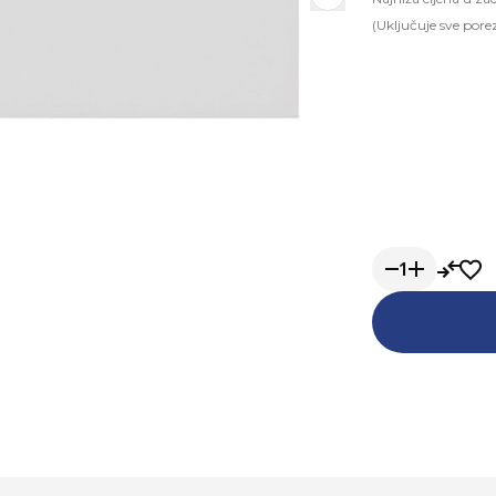
(Uključuje sve pore
1