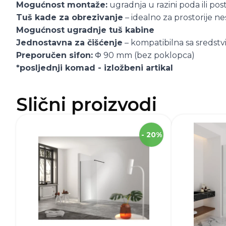
Mogućnost montaže:
ugradnja u razini poda ili pos
Tuš kade za obrezivanje
– idealno za prostorije n
Mogućnost ugradnje tuš kabine
Jednostavna za čišćenje
– kompatibilna sa sredstvi
Preporučen sifon:
Φ 90 mm (bez poklopca)
*posljednji komad - izložbeni artikal
Slični proizvodi
SKU
Visina
- 20%
Širina
Robna marka
Boja
Tekstura stakla
Debljina stakl
Kaljeno staklo