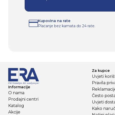
Kupovina na rate
Plaćanje bez kamata do 24 rate.
Za kupce
Uvjeti kori
Pravila priv
Informacije
Reklamacije
O nama
Često posta
Prodajni centri
Uvjeti dost
Katalog
Kako naruči
Akcije
Načini plać