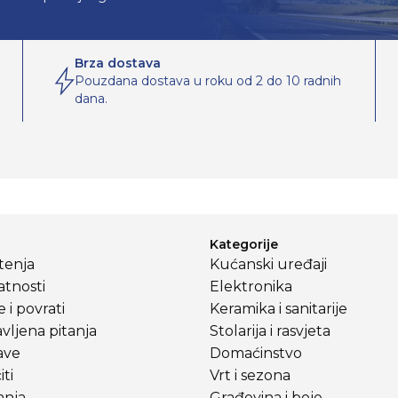
Brza dostava
Pouzdana dostava u roku od 2 do 10 radnih
dana.
Kategorije
štenja
Kućanski uređaji
atnosti
Elektronika
 i povrati
Keramika i sanitarije
vljena pitanja
Stolarija i rasvjeta
ave
Domaćinstvo
ti
Vrt i sezona
anja
Građevina i boje