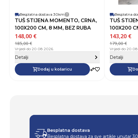
Besplatna dostava 30km
Besplatna d
Detalji dostave
TUŠ STIJENA MOMENTO, CRNA,
TUŠ STIJ
100X200 CM, 8 MM, BEZ RUBA
100X200 C
148,00 €
143,20 €
185,00 €
179,00 €
Vrijedi do 20.08.2026.
Vrijedi do 20.0
Sakrij detalje
Detalji
Detalji
Dodaj u košaricu
Do
Besplatna dostava
Besplatna dostava za sve artikle unutar 3