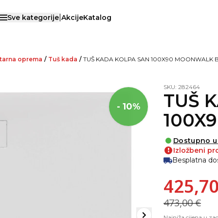
|
Sve kategorije
Akcije
Katalog
Otvori menu
itarna oprema
/
Tuš kada
/
TUŠ KADA KOLPA SAN 100X90 MOONWALK B
SKU: 282464
TUŠ 
- 10%
100X
Dostupno u
Izložbeni pr
!
Besplatna do
425,70
473,00 €
Najniža cijena u z