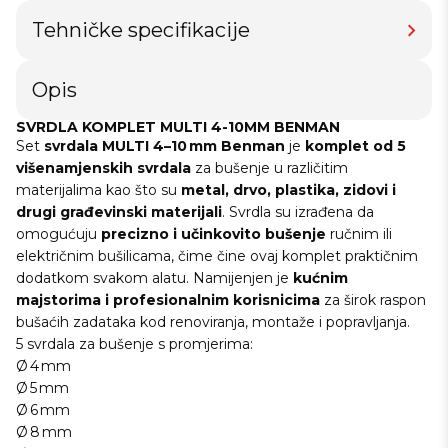
Tehničke specifikacije
Opis
SVRDLA KOMPLET MULTI 4-10MM BENMAN
Set
svrdala MULTI 4–10 mm Benman
je
komplet od 5
višenamjenskih svrdala
za bušenje u različitim
materijalima kao što su
metal, drvo, plastika, zidovi i
drugi građevinski materijali
. Svrdla su izrađena da
omogućuju
precizno i učinkovito bušenje
ručnim ili
električnim bušilicama, čime čine ovaj komplet praktičnim
dodatkom svakom alatu. Namijenjen je
kućnim
majstorima i profesionalnim korisnicima
za širok raspon
bušaćih zadataka kod renoviranja, montaže i popravljanja.
5 svrdala za bušenje s promjerima:
Ø 4 mm
Ø 5 mm
Ø 6 mm
Ø 8 mm