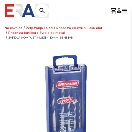
Košaric
Prijav
Otv
Naslovnica
/
Željezarija i alati
/
Pribor za električni i aku alat
/
Pribor za bušilicu
/
Svrdlo za metal
/
SVRDLA KOMPLET MULTI 4-10MM BENMAN