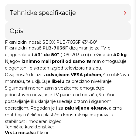
Tehničke specifikacije
Opis
Fiksni zidni nosač SBOX PLB-7036F 43"-80"
Fiksni zidni nosač
PLB-7036F
dizajniran je za TV-e
dijagonale od
43" do 80"
(109–203 cm) i težine do
40 kg
.
Njegov
iznimno mali profil od samo 18 mm
omogućuje
elegantan i diskretan izgled televizora na zidu.
Ovaj nosač dolazi s
odvojivom VESA pločom
, što olakšava
montažu, te uključuje
libelu
za precizno niveliranje.
Sigurnosni mehanizam s vezicama omogućuje
jednostavno odvajanje TV panela od nosača, što čini
postavljanje ili uklanjanje uređaja brzom i sigurnom
operacijom. Pogodan je i za
zakrivljene ekrane
, a crna
mat boja i čelično-plastična konstrukcija osiguravaju
stabilnost i moderan izgled.
Tehničke karakteristike:
Vrsta nosača:
fiksni