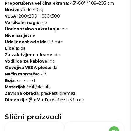
Preporučena veličina ekrana:
43"-80" / 109–203 cm
Nosivost:
do 40 kg
VESA:
200x200 – 600x300
Vertikalni nagib:
ne
Horizontalno zakretanje:
ne
Niveliranje:
ne
Udaljenost od zida:
18 mm
Libela:
da
Za zakrivljene ekrane:
da
Vodilice za kablove:
ne
Odvojiva VESA ploča:
da
Način montaže:
zid
Boja:
crna mat
Materijal:
čelik/plastika
Završna obrada:
praškasti premaz
Dimenzije (Š x V x D):
643x531x33 mm
Slični proizvodi
SKU
270668
S