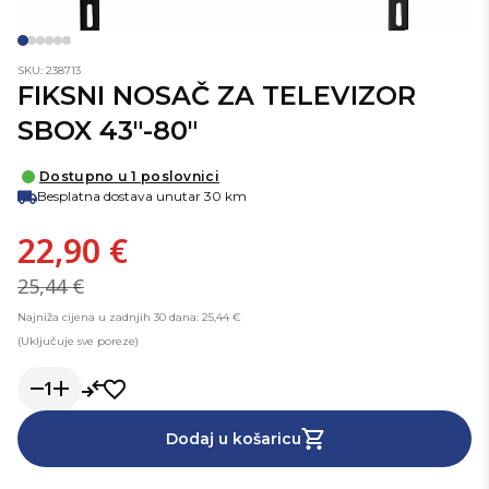
SKU: 238713
FIKSNI NOSAČ ZA TELEVIZOR
SBOX 43"-80"
Dostupno u 1 poslovnici
Besplatna dostava unutar 30 km
22,90 €
25,44 €
Najniža cijena u zadnjih 30 dana: 25,44 €
(Uključuje sve poreze)
1
Dodaj u košaricu