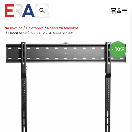
Košaric
Prijav
Otv
Naslovnica
/
Elektronika
/
Nosači za televizor
/
FIKSNI NOSAČ ZA TELEVIZOR SBOX 43"-80"
- 10%