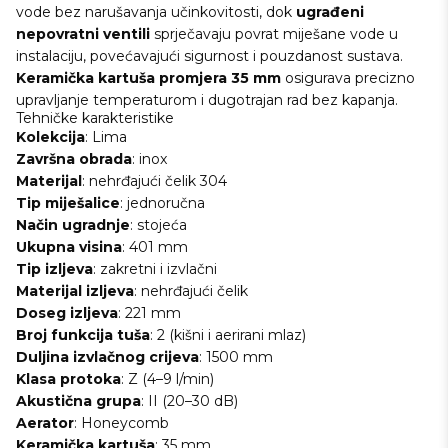
vode bez narušavanja učinkovitosti, dok
ugrađeni
nepovratni ventili
sprječavaju povrat miješane vode u
instalaciju, povećavajući sigurnost i pouzdanost sustava.
Keramička kartuša promjera 35 mm
osigurava precizno
upravljanje temperaturom i dugotrajan rad bez kapanja.
Tehničke karakteristike
Kolekcija
: Lima
Završna
obrada
: inox
Materijal
: nehrđajući čelik 304
Tip
miješalice
: jednoručna
Način
ugradnje
: stojeća
Ukupna
visina
: 401 mm
Tip
izljeva
: zakretni i izvlačni
Materijal
izljeva
: nehrđajući čelik
Doseg
izljeva
: 221 mm
Broj
funkcija
tuša
: 2 (kišni i aerirani mlaz)
Duljina
izvlačnog crijeva
: 1500 mm
Klasa
protoka
: Z (4–9 l/min)
Akustična
grupa
: II (20–30 dB)
Aerator
: Honeycomb
Keramička kartuša
: 35 mm