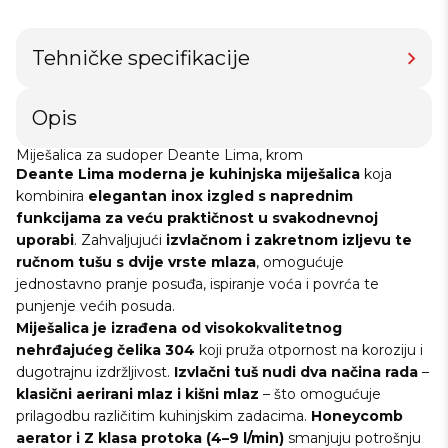
Tehničke specifikacije
Opis
Miješalica za sudoper Deante Lima, krom
Deante Lima
moderna je kuhinjska miješalica
koja
kombinira
elegantan inox izgled s naprednim
funkcijama za veću praktičnost u svakodnevnoj
uporabi
. Zahvaljujući
izvlačnom i zakretnom izljevu te
ručnom tušu s dvije vrste mlaza
, omogućuje
jednostavno pranje posuđa, ispiranje voća i povrća te
punjenje većih posuda.
Miješalica je izrađena od visokokvalitetnog
nehrđajućeg čelika 304
koji pruža otpornost na koroziju i
dugotrajnu izdržljivost.
Izvlačni tuš nudi dva načina rada
–
klasični aerirani mlaz i kišni mlaz
– što omogućuje
prilagodbu različitim kuhinjskim zadacima.
Honeycomb
aerator i Z klasa protoka (4–9 l/min)
smanjuju potrošnju