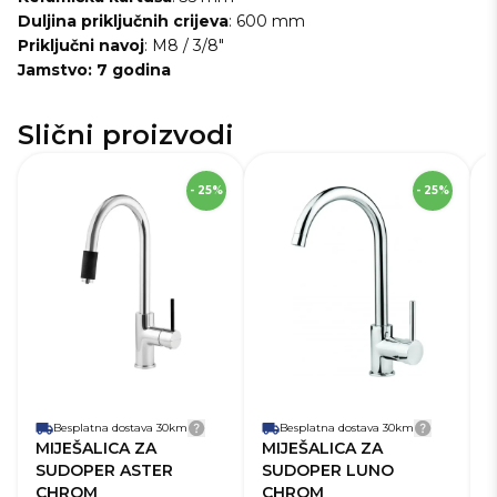
Duljina
priključnih crijeva
: 600 mm
Priključni
navoj
: M8 / 3/8"
Jamstvo: 7 godina
Slični proizvodi
SKU
229161
S
- 25%
- 25%
Robna marka
Deante
Ro
Boja
Krom
Bo
Materijal
Mesing
Ma
Način ugradnje
Na
Stojeća
miješalice
mi
Namjena
Miješalica za
N
miješalice
sudoper
mi
Senzor
Ne
Se
Broj ručki
1
Br
Visina miješalice
32-40 cm
Vi
Besplatna dostava 30km
Detalji dostave
Besplatna dostava 30km
Detalji 
MIJEŠALICA ZA
MIJEŠALICA ZA
SUDOPER ASTER
SUDOPER LUNO
CHROM
CHROM