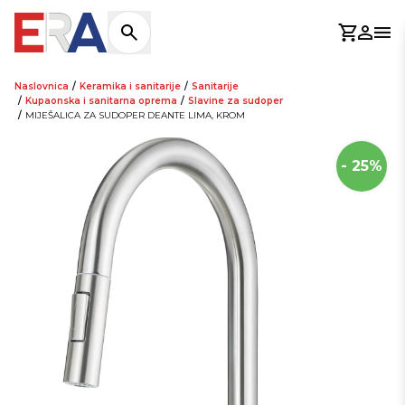
Košaric
Prijav
Otv
Naslovnica
/
Keramika i sanitarije
/
Sanitarije
/
Kupaonska i sanitarna oprema
/
Slavine za sudoper
/
MIJEŠALICA ZA SUDOPER DEANTE LIMA, KROM
- 25%